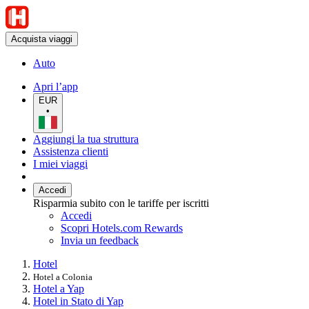
Acquista viaggi
Auto
Apri l’app
EUR
•
Aggiungi la tua struttura
Assistenza clienti
I miei viaggi
Accedi
Risparmia subito con le tariffe per iscritti
Accedi
Scopri Hotels.com Rewards
Invia un feedback
Hotel
Hotel a Colonia
Hotel a Yap
Hotel in Stato di Yap