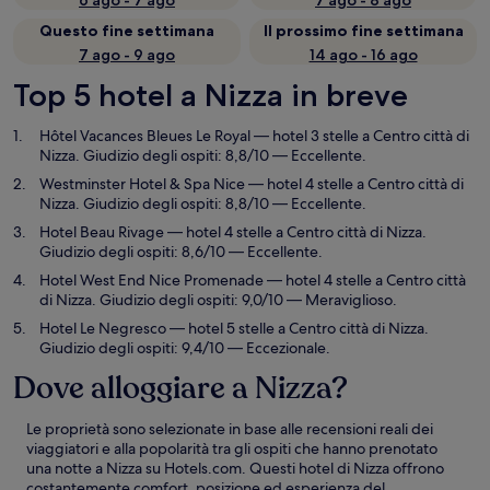
6 ago - 7 ago
7 ago - 8 ago
Questo fine settimana
Il prossimo fine settimana
7 ago - 9 ago
14 ago - 16 ago
Top 5 hotel a Nizza in breve
Hôtel Vacances Bleues Le Royal
— hotel 3 stelle a Centro città di
Nizza. Giudizio degli ospiti: 8,8/10 — Eccellente.
Westminster Hotel & Spa Nice
— hotel 4 stelle a Centro città di
Nizza. Giudizio degli ospiti: 8,8/10 — Eccellente.
Hotel Beau Rivage
— hotel 4 stelle a Centro città di Nizza.
Giudizio degli ospiti: 8,6/10 — Eccellente.
Hotel West End Nice Promenade
— hotel 4 stelle a Centro città
di Nizza. Giudizio degli ospiti: 9,0/10 — Meraviglioso.
Hotel Le Negresco
— hotel 5 stelle a Centro città di Nizza.
Giudizio degli ospiti: 9,4/10 — Eccezionale.
Dove alloggiare a Nizza?
Le proprietà sono selezionate in base alle recensioni reali dei
viaggiatori e alla popolarità tra gli ospiti che hanno prenotato
una notte a Nizza su Hotels.com. Questi hotel di Nizza offrono
costantemente comfort, posizione ed esperienza del