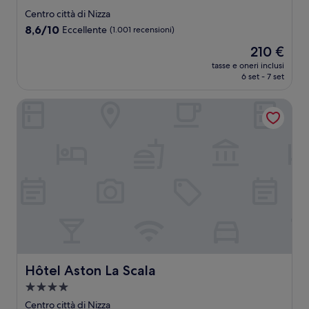
a
Centro città di Nizza
4.0
8.6
8,6/10
Eccellente
(1.001 recensioni)
stelle
su
Il
210 €
10,
prezzo
Eccellente,
tasse e oneri inclusi
attuale
6 set - 7 set
(1.001
è
recensioni)
210 €
Hôtel Aston La Scala
Hôtel Aston La Scala
Hôtel Aston La Scala
Struttura
a
Centro città di Nizza