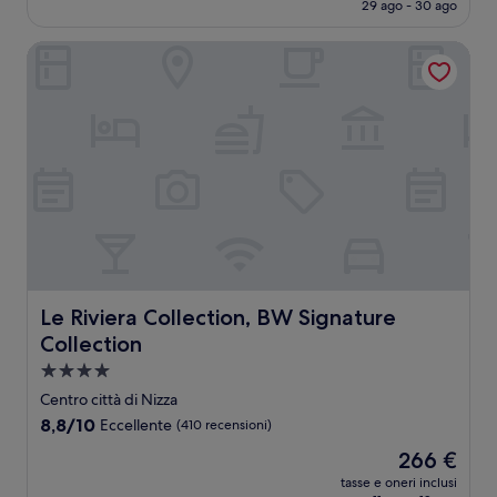
attuale
29 ago - 30 ago
(1.009
è
recensioni)
154 €
Le Riviera Collection, BW Signature Collection
Le Riviera Collection, BW Signature Collection
Le Riviera Collection, BW Signature
Collection
Struttura
a
Centro città di Nizza
4.0
8.8
8,8/10
Eccellente
(410 recensioni)
stelle
su
Il
266 €
10,
prezzo
Eccellente,
tasse e oneri inclusi
attuale