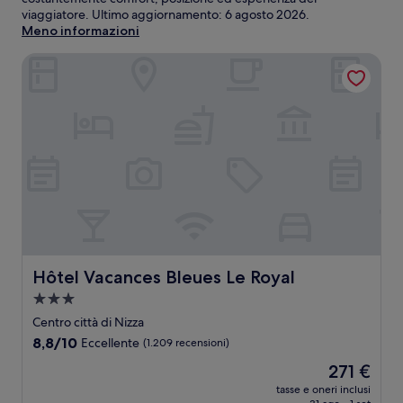
viaggiatore. Ultimo aggiornamento:
6 agosto 2026
.
Meno informazioni
Hôtel Vacances Bleues Le Royal
Hôtel Vacances Bleues Le Royal
Hôtel Vacances Bleues Le Royal
Struttura
a
Centro città di Nizza
3.0
8.8
8,8/10
Eccellente
(1.209 recensioni)
stelle
su
Il
271 €
10,
prezzo
Eccellente,
tasse e oneri inclusi
attuale