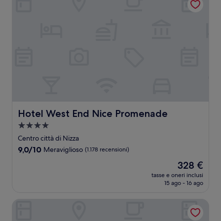
Hotel West End Nice Promenade
Hotel West End Nice Promenade
Struttura
a
Centro città di Nizza
4.0
9.0
9,0/10
Meraviglioso
(1.178 recensioni)
stelle
su
Il
328 €
10,
prezzo
Meraviglioso,
tasse e oneri inclusi
attuale
15 ago - 16 ago
(1.178
è
recensioni)
328 €
Hotel Le Negresco