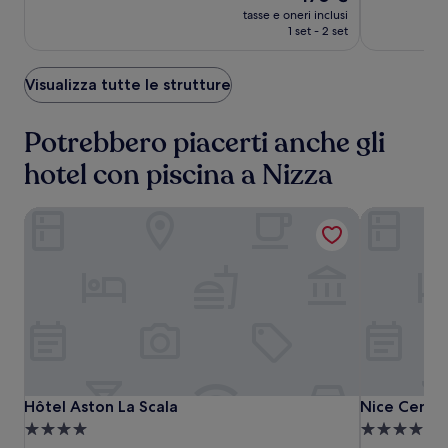
prezzo
Eccellente,
Meraviglios
tasse e oneri inclusi
attuale
(749)
(278)
1 set - 2 set
è
176 €
Visualizza tutte le strutture
Potrebbero piacerti anche gli
hotel con piscina a Nizza
Hôtel Aston La Scala
Nice Centre
Hôtel
Hôtel
Nice
Hôtel Aston La Scala
Nice Centre
Hôtel Aston La Scala
Nice Centr
Aston
Aston
Centre
Struttura
Struttura
La
La
Hotel