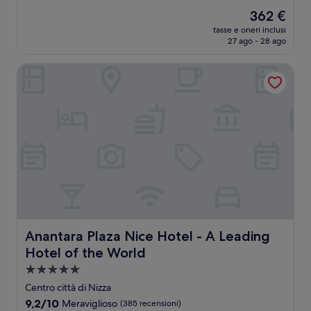
stelle
su
Il
362 €
10,
prezzo
Ottimo,
tasse e oneri inclusi
attuale
27 ago - 28 ago
(1.012
è
recensioni)
362 €
Anantara Plaza Nice Hotel - A Leading Hotel of the World
Anantara Plaza Nice Hotel - A Leading Hotel of the Worl
Anantara Plaza Nice Hotel - A Leading
Hotel of the World
Struttura
a
Centro città di Nizza
5.0
9.2
9,2/10
Meraviglioso
(385 recensioni)