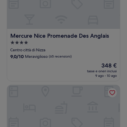
Mercure Nice Promenade Des Anglais
Mercure Nice Promenade Des Anglais
Struttura
a
Centro città di Nizza
4.0
9.0
9,0/10
Meraviglioso
(65 recensioni)
stelle
su
Il
348 €
10,
prezzo
Meraviglioso,
tasse e oneri inclusi
attuale
9 ago - 10 ago
(65
è
recensioni)
348 €
Nice Centre Hotel