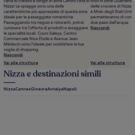
carta di credito e dirigiti in zona Centro città di
trovi in zona Quartiere 
Nizza! Le spiagge sono una delle
delle crociere di Nizza
caratteristiche più apprezzate di questa zona
e Molo degli Stati Uniti 
ideale per le passeggiate romantiche.
permetteranno di conti
Passeggiando tra negozi e ristoranti, potrai
due passi dall'acqua.
curiosare tra l'offerta di prodotti e assaggiare
Nascondi
le specialità locali. Cours Saleya, Centro
Commerciale Nice Étoile e Avenue Jean
Médecin sono l'ideale per soddisfare la tua
voglia di shopping.
Nascondi
Vai alle strutture
Vai alle strutture
Nizza e destinazioni simili
Nizza
Cannes
Ginevra
Antalya
Napoli