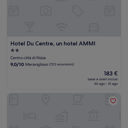
Hotel Du Centre, un hotel AMMI
Hotel Du Centre, un hotel AMMI
Struttura
a
Centro città di Nizza
2.0
9.0
9,0/10
Meraviglioso
(723 recensioni)
stelle
su
Il
183 €
10,
prezzo
Meraviglioso,
tasse e oneri inclusi
attuale
30 ago - 31 ago
(723
è
recensioni)
183 €
Mercure Nice Promenade Des Anglais