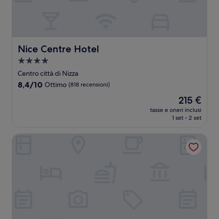
Nice Centre Hotel
Nice Centre Hotel
Struttura
a
Centro città di Nizza
4.0
8.4
8,4/10
Ottimo
(818 recensioni)
stelle
su
Il
215 €
10,
prezzo
Ottimo,
tasse e oneri inclusi
attuale
1 set - 2 set
(818
è
recensioni)
215 €
Le Meridien Nice