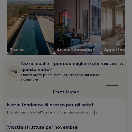
soggiorno
di
1
notte
per
2
adulti.
Prezzi
e
disponibilità
Piscina
Animali ammessi
Appartamen
possono
cambiare.
Nizza:
Nizza: qual è il periodo migliore per visitare
Potrebbero
qual
questa meta?
essere
è
I nostri prezzi per gli hotel a Nizza sono più bassi a
previste
il
novembre
condizioni
periodo
aggiuntive.
migliore
per
Prezzi
Meteo
visitare
questa
Nizza: tendenze di prezzo per gli hotel
meta?
I prezzi si basano sulle tariffe per una notte per due viaggiatori.
Mostra strutture per novembre