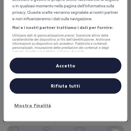
282 €
Hotel Beau Rivage
o in qualsiasi momento nella pagina dell'informativa sulla
privacy. Queste scelte verranno segnalate ai nostri partner
e non influenzeranno i dati sulla navigazione.
Noi e i nostri partner trattiamo i dati per fornire:
Utilizzare dati di geolocalizzazione precisi. Scansione attiva delle
caratteristiche del dispositivo ai fini dell’identificazione. Archiviare
informazioni su dispositivo e/o accedervi. Pubblicità e contenuti
personalizzati, misurazione delle prestazioni dei contenuti e degli
annunci, ricerche sul pubblico, sviluppo di servizi.
Elenco dei partner (fornitori)
Accetto
Hotel Beau Rivage
Hotel Beau Rivage
Struttura
Rifiuta tutti
a
Centro città di Nizza
4.0
8.6
8,6/10
Eccellente
(1.012 recensioni)
stelle
su
Il
327 €
Mostra finalità
10,
prezzo
Eccellente,
tasse e oneri inclusi
attuale
30 ago - 31 ago
(1.012
è
recensioni)
327 €
Hotel West End Nice Promenade