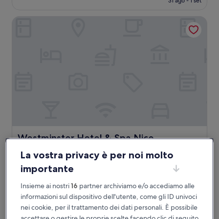
31 ago - 1 set
(1.209
è
recensioni)
271 €
Westminster Hotel & Spa Nice
Westminster Hotel & Spa Nice
Westminster Hotel & Spa Nice
Struttura
La vostra privacy è per noi molto
a
Centro città di Nizza
importante
4.0
8.8
8,8/10
Eccellente
(1.009 recensioni)
stelle
su
Insieme ai nostri
16
partner archiviamo e/o accediamo alle
Il
282 €
10,
prezzo
informazioni sul dispositivo dell'utente, come gli ID univoci
Eccellente,
tasse e oneri inclusi
attuale
9 ago - 10 ago
nei cookie, per il trattamento dei dati personali. È possibile
(1.009
è
recensioni)
accettare o gestire le proprie scelte facendo clic di seguito