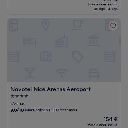
prezzo
Meraviglioso,
tasse e oneri inclusi
attuale
30 ago - 31 ago
(1.006
è
recensioni)
149 €
Novotel Nice Arenas Aeroport
Novotel Nice Arenas Aeroport
Novotel Nice Arenas Aeroport
Struttura
a
L'Arenas
4.0
9.0
9,0/10
Meraviglioso
(1.009 recensioni)
stelle
su
Il
154 €
10,
prezzo
Meraviglioso,
tasse e oneri inclusi