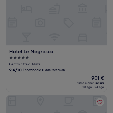
Hotel Le Negresco
Hotel Le Negresco
Struttura
a
Centro città di Nizza
5.0
9.4
9,4/10
Eccezionale
(1.005 recensioni)
stelle
su
Il
901 €
10,
prezzo
Eccezionale,
tasse e oneri inclusi
attuale
23 ago - 24 ago
(1.005
è
recensioni)
901 €
Albert 1'er Hotel Nice, France