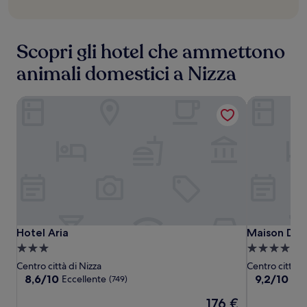
Scopri gli hotel che ammettono
animali domestici a Nizza
Hotel Aria
Maison Dur
Hotel
Hotel
Maison
Hotel Aria
Maison Dur
Hotel Aria
Maison Dur
Aria
Aria
Durante
Struttura
Struttura
a
a
Centro città di Nizza
Centro città d
3.0
4.0
8.6
9.2
8,6/10
9,2/10
Eccellente
Mer
(749)
su
su
stelle
stelle
Il
176 €
10,
10,