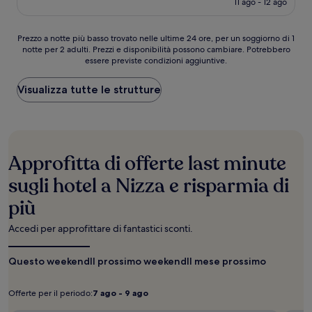
11 ago - 12 ago
(410
è
recensioni)
266 €
Prezzo
Prezzo a notte più basso trovato nelle ultime 24 ore, per un soggiorno di 1
notte per 2 adulti. Prezzi e disponibilità possono cambiare. Potrebbero
a
essere previste condizioni aggiuntive.
notte
più
basso
Visualizza tutte le strutture
trovato
nelle
ultime
24
ore,
Approfitta di offerte last minute
per
un
sugli hotel a Nizza e risparmia di
soggiorno
più
di
1
notte
Accedi per approfittare di fantastici sconti.
per
2
Questo weekend
Il prossimo weekend
Il mese prossimo
adulti.
Prezzi
e
Offerte per il periodo:
7 ago - 9 ago
Offerte
7
disponibilità