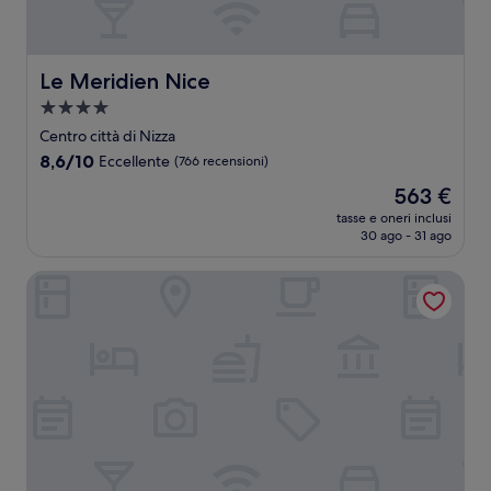
Le Meridien Nice
Le Meridien Nice
Struttura
a
Centro città di Nizza
4.0
8.6
8,6/10
Eccellente
(766 recensioni)
stelle
su
Il
563 €
10,
prezzo
Eccellente,
tasse e oneri inclusi
attuale
30 ago - 31 ago
(766
è
recensioni)
563 €
Hotel Busby