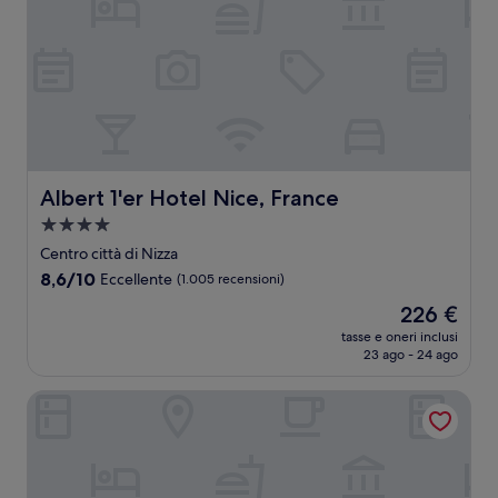
Albert 1'er Hotel Nice, France
Albert 1'er Hotel Nice, France
Struttura
a
Centro città di Nizza
4.0
8.6
8,6/10
Eccellente
(1.005 recensioni)
stelle
su
Il
226 €
10,
prezzo
Eccellente,
tasse e oneri inclusi
attuale
23 ago - 24 ago
(1.005
è
recensioni)
226 €
Hotel Du Centre, un hotel AMMI