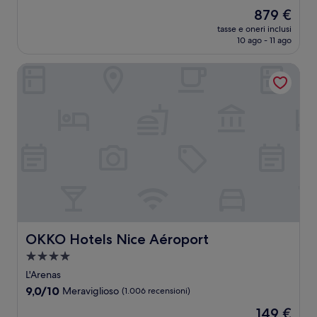
stelle
su
Il
879 €
10,
prezzo
Meraviglioso,
tasse e oneri inclusi
attuale
10 ago - 11 ago
(385
è
recensioni)
879 €
OKKO Hotels Nice Aéroport
OKKO Hotels Nice Aéroport
OKKO Hotels Nice Aéroport
Struttura
a
L'Arenas
4.0
9.0
9,0/10
Meraviglioso
(1.006 recensioni)
stelle
su
Il
149 €
10,