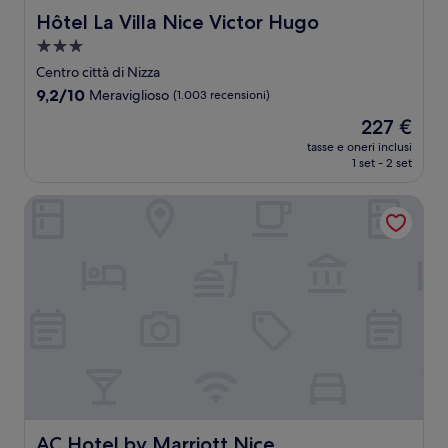
Hôtel La Villa Nice Victor Hugo
Hôtel La Villa Nice Victor Hugo
Struttura
a
Centro città di Nizza
3.0
9.2
9,2/10
Meraviglioso
(1.003 recensioni)
stelle
su
Il
227 €
10,
prezzo
Meraviglioso,
tasse e oneri inclusi
attuale
1 set - 2 set
(1.003
è
recensioni)
227 €
AC Hotel by Marriott Nice
AC Hotel by Marriott Nice
AC Hotel by Marriott Nice