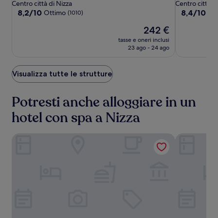
a
a
Centro città di Nizza
Centro città d
Scala
Scala
4.0
4.0
8.2
8.4
8,2/10
8,4/10
Ottimo
Ot
(1010)
su
su
stelle
stelle
Il
242 €
10,
10,
prezzo
Ottimo,
Ottimo,
tasse e oneri inclusi
attuale
(1010)
(818)
23 ago - 24 ago
è
242 €
Visualizza tutte le strutture
Potresti anche alloggiare in un
hotel con spa a Nizza
Hotel Le Negresco
Westminster