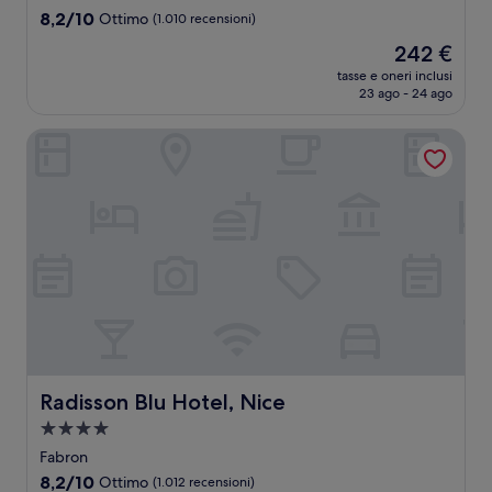
4.0
8.2
8,2/10
Ottimo
(1.010 recensioni)
stelle
su
Il
242 €
10,
prezzo
Ottimo,
tasse e oneri inclusi
attuale
23 ago - 24 ago
(1.010
è
recensioni)
242 €
Radisson Blu Hotel, Nice
Radisson Blu Hotel, Nice
Radisson Blu Hotel, Nice
Struttura
a
Fabron
4.0
8.2
8,2/10
Ottimo
(1.012 recensioni)