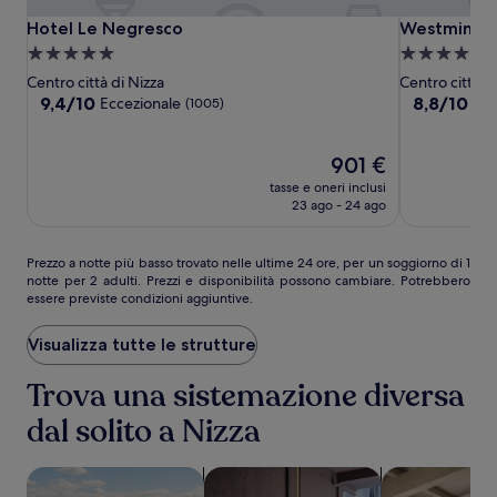
Hotel
Hotel
Westminste
Hotel Le Negresco
Westminster
Hotel Le Negresco
Westminste
Le
Le
Hotel
Struttura
Struttura
Negresco
Negresco
&
a
a
Centro città di Nizza
Centro città d
Spa
5.0
4.0
9.4
8.8
9,4/10
8,8/10
Eccezionale
Ecc
(1005)
Nice
su
su
stelle
stelle
10,
10,
Eccezionale,
Il
Eccellente,
901 €
(1005)
prezzo
(1009)
tasse e oneri inclusi
attuale
23 ago - 24 ago
è
901 €
Prezzo
Prezzo a notte più basso trovato nelle ultime 24 ore, per un soggiorno di 1
notte per 2 adulti. Prezzi e disponibilità possono cambiare. Potrebbero
a
essere previste condizioni aggiuntive.
notte
più
basso
Visualizza tutte le strutture
trovato
nelle
Trova una sistemazione diversa
ultime
dal solito a Nizza
24
ore,
per
cerca strutture con piscina
cerca strutture che ammettono anim
cerca apparta
un