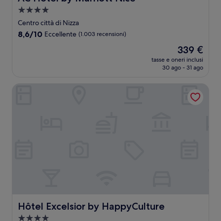
Struttura
a
Centro città di Nizza
4.0
8.6
8,6/10
Eccellente
(1.003 recensioni)
stelle
su
Il
339 €
10,
prezzo
Eccellente,
tasse e oneri inclusi
attuale
30 ago - 31 ago
(1.003
è
recensioni)
339 €
Hôtel Excelsior by HappyCulture
Hôtel Excelsior by HappyCulture
Hôtel Excelsior by HappyCulture
Struttura