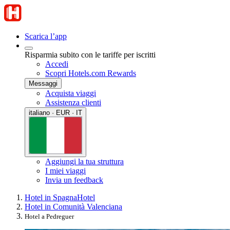
Scarica l’app
Risparmia subito con le tariffe per iscritti
Accedi
Scopri Hotels.com Rewards
Messaggi
Acquista viaggi
Assistenza clienti
italiano · EUR · IT
Aggiungi la tua struttura
I miei viaggi
Invia un feedback
Hotel in Spagna
Hotel
Hotel in Comunità Valenciana
Hotel a Pedreguer