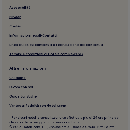
vicinanze
Accessibilità
Es Migjorn Gran: hotel
Privacy
Arc de Sant Roc: hotel nelle vicinanze
Cookie
Spiaggia di Cala en Porter: hotel nelle vicinanze
Informazioni legali/Contatti
Spiaggia di Santo Tomas: Hotel con cucina nelle vicinanze
Spiaggia di Santo Tomas: Hotel economici nelle vicinanze
Linee guida sui contenuti e segnalazione dei contenuti
Mahón: Hotel con piscina
Termini e condizioni di Hotels.com Rewards
Spiaggia di Santo Tomas: hotel a 5 stelle
Altre informazioni
Sant Climent: hotel
Chi siamo
Alaior: Hotel con servizi business
Lavora con noi
Spiaggia di San Adeodato: hotel nelle vicinanze
Guide turistiche
Son Parc: hotel
Minorca: Hotel con piscina
Vantaggi fedeltà con Hotels.com
Golf Son Parc: hotel nelle vicinanze
* Per alcuni hotel la cancellazione va effettuata più di 24 ore prima del
check-in. Trovi maggiori informazioni sul sito.
Son Bou: hotel
© 2026 Hotels.com, L.P., una società di Expedia Group. Tutti i diritti