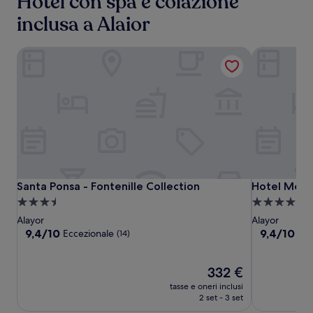
Hotel con spa e colazione
inclusa a Alaior
Santa Ponsa - Fontenille Collection
Hotel Menor
Santa
Santa
Hotel
Santa Ponsa - Fontenille Collection
Hotel Menor
Santa Ponsa - Fontenille Collection
Hotel Meno
Ponsa
Ponsa
Menorca
Struttura
Struttura
-
-
Experimenta
a
a
Alayor
Alayor
Fontenille
Fontenille
3.5
4.0
9.4
9.4
9,4/10
9,4/10
Eccezionale
Ecc
(14)
Collection
Collection
su
su
stelle
stelle
10,
10,
Eccezionale,
Il
Eccezionale,
332 €
(14)
prezzo
(71)
tasse e oneri inclusi
attuale
2 set - 3 set
è