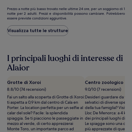
332 €
Prezzo
Prezzo a notte più basso trovato nelle ultime 24 ore, per un soggiorno di 1
notte per 2 adulti. Prezzi e disponibilità possono cambiare. Potrebbero
a
essere previste condizioni aggiuntive.
notte
più
basso
Visualizza tutte le strutture
trovato
nelle
ultime
24
I principali luoghi di interesse di
ore,
per
Alaior
un
soggiorno
di
Grotte di Xoroi
Centro zoologico Ll
1
notte
8.8/10 (74 recensioni)
9.0/10 (7 recensioni)
per
Fai un salto alla scoperta di Grotte di Xoroi:
Desideri guardare da vici
2
ti aspetta a 0,9 km dal centro di Cala en
selvatici di diverse speci
adulti.
Porter. La location perfetta per un selfie al
della tua famiglia? Visita
Prezzi
calar del sole? Facile: la splendida
Lloc De Menorca: a 4 km d
e
spiaggia. Se ti piacciono le passeggiate in
dei principali luoghi di int
disponibilità
mezzo al verde, di certo apprezzerai
Le spiagge sono una delle
possono
Monte Toro, un importante parco ad
più apprezzate di questa
cambiare.