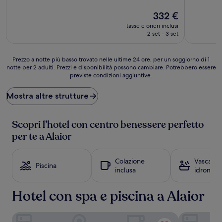
10,
10,
Eccezionale,
Il
Eccezional
332 €
(14
prezzo
(71
tasse e oneri inclusi
recensioni)
attuale
recensioni
2 set - 3 set
è
332 €
Prezzo
Prezzo a notte più basso trovato nelle ultime 24 ore, per un soggiorno di 1
notte per 2 adulti. Prezzi e disponibilità possono cambiare. Potrebbero essere
a
previste condizioni aggiuntive.
notte
più
basso
Mostra altre strutture
trovato
nelle
ultime
Scopri l’hotel con centro benessere perfetto
24
per te a Alaior
ore,
per
un
Colazione
Vasca
Piscina
soggiorno
inclusa
idromas
di
1
Hotel con spa e piscina a Alaior
notte
per
2
Santa Ponsa - Fontenille Collection
Hotel Menor
adulti.