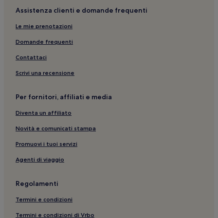
Puerto Luz: hotel
Assistenza clienti e domande frequenti
Cala en Porter: Hotel con parcheggio
Le mie prenotazioni
Son Bou: Hotel con parcheggio
Domande frequenti
Rafal Rubí Norte: hotel nelle vicinanze
Contattaci
Minorca: Hotel per famiglie
Scrivi una recensione
Sant Tomàs: hotel
Playa de Cala Llucalari: hotel nelle vicinanze
Per fornitori, affiliati e media
Cala Fustam: hotel nelle vicinanze
Diventa un affiliato
Spiaggia di Canutells: hotel nelle vicinanze
Novità e comunicati stampa
Coves Noves: hotel
Promuovi i tuoi servizi
Son Bou: Cottage
Agenti di viaggio
Alaior: Hotel di lusso
Sant Jaume Mediterrani: hotel
Regolamenti
Arenal d'en Castell: Hotel con piscina
Termini e condizioni
Sito archeologico Taula de Torralba d'en Salort: hotel nelle
Termini e condizioni di Vrbo