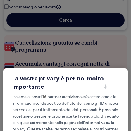
Sono in viaggio per lavoro
Cerca
Cancellazione gratuita se cambi
programma
Accumula vantaggi con ogni notte di
soggiorno
La vostra privacy è per noi molto
Risparmia di più con le tariffe per soli
importante
iscritti
Insieme ai nostri
16
partner archiviamo e/o accediamo alle
informazioni sul dispositivo dell'utente, come gli ID univoci
nei cookie, per il trattamento dei dati personali. È possibile
Controlla i prezzi per queste date
accettare o gestire le proprie scelte facendo clic di seguito
o in qualsiasi momento nella pagina dell'informativa sulla
Questa sera
Domani
privacy. Queste scelte verranno segnalate ai nostri partner