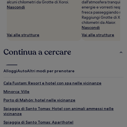
alcuni chilometri da Grotte di Xoroi.
dall'atmosfera tranquilla.
Potrebbero
Nascondi
energie e vorresti respirar
essere
fresca passeggiando nel 
previste
Raggiungi Grotte di Xoroi
condizioni
chilometri da Alaior.
aggiuntive.
Nascondi
Vai alle strutture
Vai alle strutture
Continua a cercare
Alloggi
Auto
Altri modi per prenotare
Cala Fustam: Resort e hotel con spa nelle vicinanze
Minorca: Ville
Porto di Mahón: hotel nelle vicinanze
Spiaggia di Santo Tomas: Hotel con animali ammessi nelle
vicinanze
Spiaggia di Santo Tomas: Aparthotel