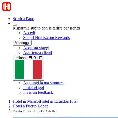
Scarica l’app
Risparmia subito con le tariffe per iscritti
Accedi
Scopri Hotels.com Rewards
Messaggi
Acquista viaggi
Assistenza clienti
italiano · EUR · IT
Aggiungi la tua struttura
I miei viaggi
Invia un feedback
Hotel in Manabí
Hotel in Ecuador
Hotel
Hotel a Puerto Lopez
Puerto Lopez - Hotel a 3 stelle