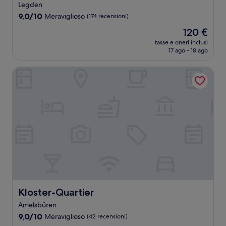
a
Legden
3.5
9.0
9,0/10
Meraviglioso
(174 recensioni)
stelle
su
Il
120 €
10,
prezzo
Meraviglioso,
tasse e oneri inclusi
attuale
17 ago - 18 ago
(174
è
recensioni)
120 €
Kloster-Quartier
Kloster-Quartier
Kloster-Quartier
Amelsbüren
9.0
9,0/10
Meraviglioso
(42 recensioni)
su