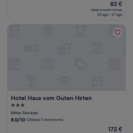
Il
82 €
10,
prezzo
Meraviglioso,
tasse e oneri inclusi
attuale
26 ago - 27 ago
(42
è
recensioni)
82 €
Hotel Haus vom Guten Hirten
Hotel Haus vom Guten Hirten
Hotel Haus vom Guten Hirten
Struttura
a
Mitte-Nordost
3.0
8.0
8,0/10
Ottimo
(1 recensione)
stelle
su
Il
172 €
10,