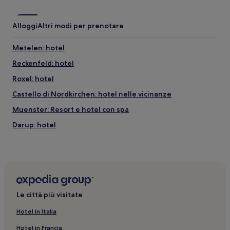
Alloggi
Altri modi per prenotare
Metelen: hotel
Reckenfeld: hotel
Roxel: hotel
Castello di Nordkirchen: hotel nelle vicinanze
Muenster: Resort e hotel con spa
Darup: hotel
Nordwalde: hotel
Nottuln: hotel
Distilleria Sasse: hotel nelle vicinanze
Muenster: hotel a 3 stelle
Le città più visitate
Stazione di Greven: hotel nelle vicinanze
Hotel in Italia
Muenster: Hotel di lusso
Hotel in Francia