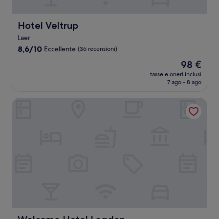
Hotel Veltrup
Hotel Veltrup
Laer
8.6
8,6/10
Eccellente
(36 recensioni)
su
Il
98 €
10,
prezzo
Eccellente,
tasse e oneri inclusi
attuale
7 ago - 8 ago
(36
è
recensioni)
98 €
Welcome Hotel Legden
Welcome Hotel Legden