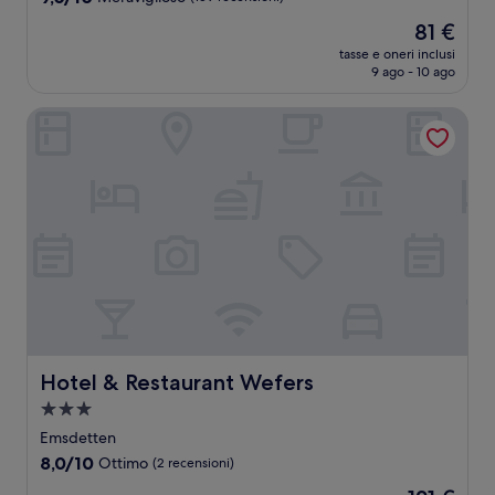
su
Il
81 €
10,
prezzo
Meraviglioso,
tasse e oneri inclusi
attuale
9 ago - 10 ago
(159
è
recensioni)
81 €
Hotel & Restaurant Wefers
Hotel & Restaurant Wefers
Hotel & Restaurant Wefers
Struttura
a
Emsdetten
3.0
8.0
8,0/10
Ottimo
(2 recensioni)
stelle
su
Il