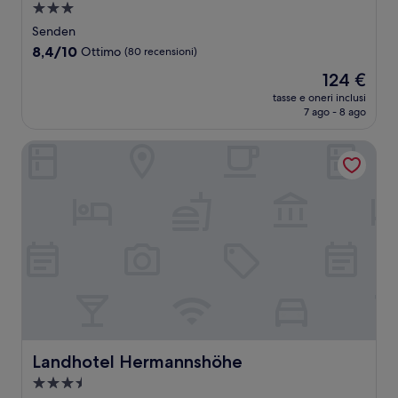
Struttura
a
Senden
3.0
8.4
8,4/10
Ottimo
(80 recensioni)
stelle
su
Il
124 €
10,
prezzo
Ottimo,
tasse e oneri inclusi
attuale
7 ago - 8 ago
(80
è
recensioni)
124 €
Landhotel Hermannshöhe
Landhotel Hermannshöhe
Landhotel Hermannshöhe
Struttura