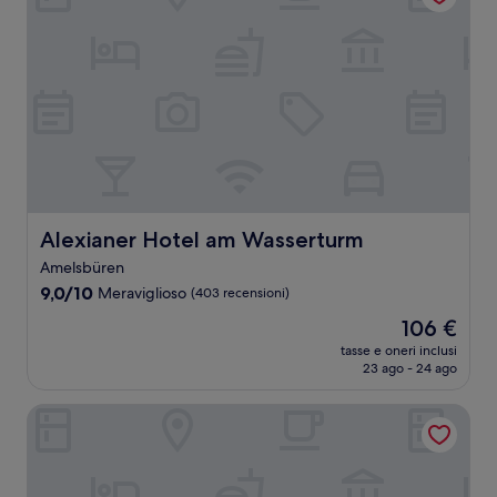
Alexianer Hotel am Wasserturm
Alexianer Hotel am Wasserturm
Amelsbüren
9.0
9,0/10
Meraviglioso
(403 recensioni)
su
Il
106 €
10,
prezzo
Meraviglioso,
tasse e oneri inclusi
attuale
23 ago - 24 ago
(403
è
recensioni)
106 €
Hotel Restaurant Lindenhof