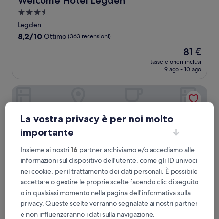
Welcome Hotel Legden
Struttura
a
Legden
3.5
8.2
8,2/10
Ottimo
(363 recensioni)
stelle
su
Il
81 €
10,
prezzo
Ottimo,
tasse e oneri inclusi
attuale
9 ago - 10 ago
(363
è
recensioni)
81 €
Posthotel Monegro
La vostra privacy è per noi molto
importante
Insieme ai nostri
16
partner archiviamo e/o accediamo alle
informazioni sul dispositivo dell'utente, come gli ID univoci
nei cookie, per il trattamento dei dati personali. È possibile
accettare o gestire le proprie scelte facendo clic di seguito
o in qualsiasi momento nella pagina dell'informativa sulla
privacy. Queste scelte verranno segnalate ai nostri partner
Posthotel Monegro
Posthotel Monegro
e non influenzeranno i dati sulla navigazione.