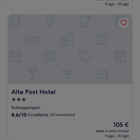
attuale
9 ago - 10 ago
(714
è
recensioni)
98 €
Alte Post Hotel
Alte Post Hotel
Alte Post Hotel
Struttura
a
Schoeppingen
3.0
8.6
8,6/10
Eccellente
(33 recensioni)
stelle
su
Il
105 €
10,
prezzo
Eccellente,
tasse e oneri inclusi
attuale
9 ago - 10 ago
(33