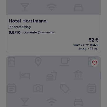
Hotel Horstmann
Hotel Horstmann
Innenstadtring
8.8
8,8/10
Eccellente
(6 recensioni)
su
Il
52 €
10,
prezzo
Eccellente,
tasse e oneri inclusi
attuale
26 ago - 27 ago
(6
è
recensioni)
52 €
Factory Hotel