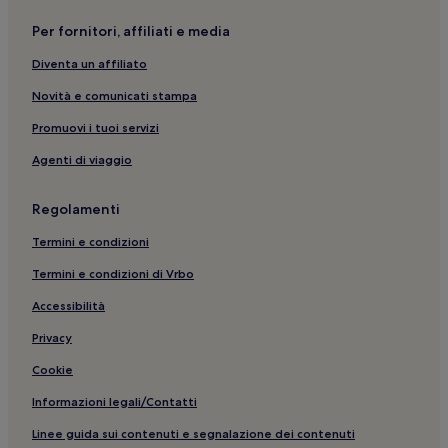
Stazione di Steinfurt-Burgsteinfurt: hotel nelle vicinanze
Per fornitori, affiliati e media
Osterwick: hotel
Diventa un affiliato
Stazione di Borghorst: hotel nelle vicinanze
Borghorst: hotel
Novità e comunicati stampa
Nienberge: hotel
Promuovi i tuoi servizi
Hollicher Mühle: hotel nelle vicinanze
Agenti di viaggio
Muenster: Hotel con parcheggio
Regolamenti
Castello Burg Hülshoff: hotel nelle vicinanze
Termini e condizioni
Emsdetten: hotel
Termini e condizioni di Vrbo
Schoeppingen: hotel
Accessibilità
Privacy
Cookie
Informazioni legali/Contatti
Linee guida sui contenuti e segnalazione dei contenuti