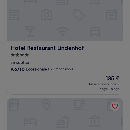
Hotel Restaurant Lindenhof
Hotel Restaurant Lindenhof
Struttura
a
Emsdetten
4.0
9.6
9,6/10
Eccezionale
(129 recensioni)
stelle
su
Il
135 €
10,
prezzo
Eccezionale,
tasse e oneri inclusi
attuale
7 ago - 8 ago
(129
è
recensioni)
135 €
Johanniter Gästehaus