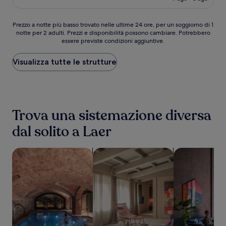
è
recensioni)
135 €
Prezzo
Prezzo a notte più basso trovato nelle ultime 24 ore, per un soggiorno di 1
notte per 2 adulti. Prezzi e disponibilità possono cambiare. Potrebbero
a
essere previste condizioni aggiuntive.
notte
più
basso
Visualizza tutte le strutture
trovato
nelle
ultime
24
ore,
Trova una sistemazione diversa
per
un
dal solito a Laer
soggiorno
di
1
cerca strutture con spa
cerca appartamenti
cerca struttu
notte
per
2
adulti.
Prezzi
e
disponibilità
possono