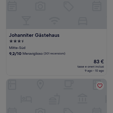
Johanniter Gästehaus
Johanniter Gästehaus
Struttura
a
Mitte-Süd
3.5
9.2
9,2/10
Meraviglioso
(301 recensioni)
stelle
su
Il
83 €
10,
prezzo
Meraviglioso,
tasse e oneri inclusi
attuale
9 ago - 10 ago
(301
è
recensioni)
83 €
Hotel Schloss Wilkinghege