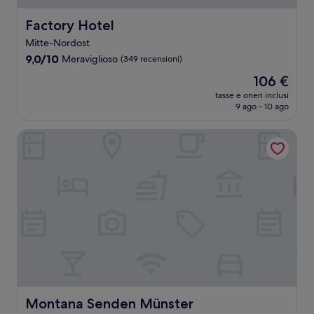
Factory Hotel
Factory Hotel
Mitte-Nordost
9.0
9,0/10
Meraviglioso
(349 recensioni)
su
Il
106 €
10,
prezzo
Meraviglioso,
tasse e oneri inclusi
attuale
9 ago - 10 ago
(349
è
recensioni)
106 €
Montana Senden Münster
Montana Senden Münster
Montana Senden Münster