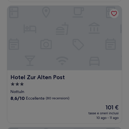
è
recensioni)
105 €
Hotel Zur Alten Post
Hotel Zur Alten Post
Hotel Zur Alten Post
Struttura
a
Nottuln
3.0
8.6
8,6/10
Eccellente
(80 recensioni)
stelle
su
Il
101 €
10,
prezzo
Eccellente,
tasse e oneri inclusi
attuale
10 ago - 11 ago
(80
è
recensioni)
101 €