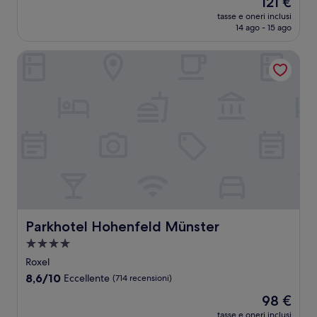
121 €
10,
prezzo
Ottimo,
tasse e oneri inclusi
attuale
14 ago - 15 ago
(2
è
recensioni)
121 €
Parkhotel Hohenfeld Münster
Parkhotel Hohenfeld Münster
Parkhotel Hohenfeld Münster
Struttura
a
Roxel
4.0
8.6
8,6/10
Eccellente
(714 recensioni)
stelle
su
Il
98 €
10,
prezzo
Eccellente,
tasse e oneri inclusi