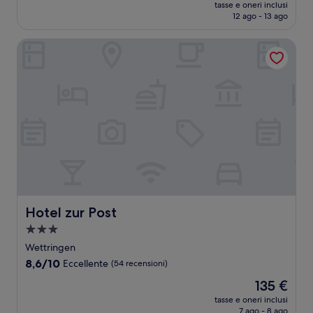
prezzo
Ottimo,
tasse e oneri inclusi
attuale
12 ago - 13 ago
(1
è
recensione)
172 €
Hotel zur Post
Hotel zur Post
Hotel zur Post
Struttura
a
Wettringen
3.0
8.6
8,6/10
Eccellente
(54 recensioni)
stelle
su
Il
135 €
10,
prezzo
Eccellente,
tasse e oneri inclusi
attuale
7 ago - 8 ago
(54