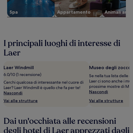
cambiare.
Potrebbero
Spa
Appartamento
Animali amm
essere
previste
condizioni
aggiuntive.
I principali luoghi di interesse di
Laer
Laer Windmill
Museo degli zoccol
6.0/10 (1 recensione)
Se nella tua lista delle
Laer ci sono anche i muse
Cerchi qualcosa di interessante nel cuore di
prossime mostre di Muse
Laer? Laer Windmill è quello che fa per te!
Nascondi
Nascondi
Vai alle strutture
Vai alle strutture
Dai un'occhiata alle recensioni
degli hotel di Laer apprezzati dagli