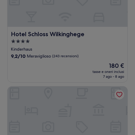
Hotel Schloss Wilkinghege
Hotel Schloss Wilkinghege
Struttura
a
Kinderhaus
4.0
9.2
9,2/10
Meraviglioso
(243 recensioni)
stelle
su
Il
180 €
10,
prezzo
Meraviglioso,
tasse e oneri inclusi
attuale
7 ago - 8 ago
(243
è
recensioni)
180 €
Hotel Horstmann