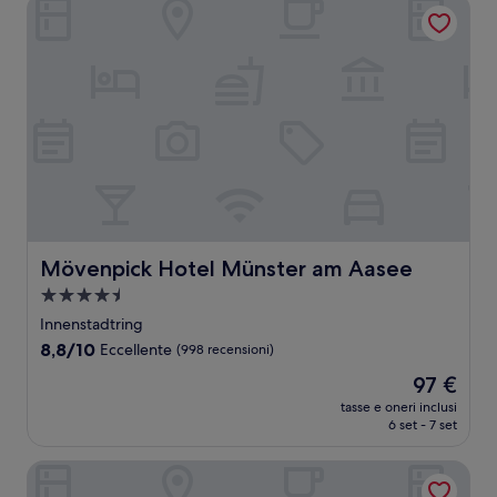
Mövenpick Hotel Münster am Aasee
Mövenpick Hotel Münster am Aasee
Mövenpick Hotel Münster am Aasee
Struttura
a
Innenstadtring
4.5
8.8
8,8/10
Eccellente
(998 recensioni)
stelle
su
Il
97 €
10,
prezzo
Eccellente,
tasse e oneri inclusi
attuale
6 set - 7 set
(998
è
recensioni)
97 €
Alexianer Hotel am Wasserturm