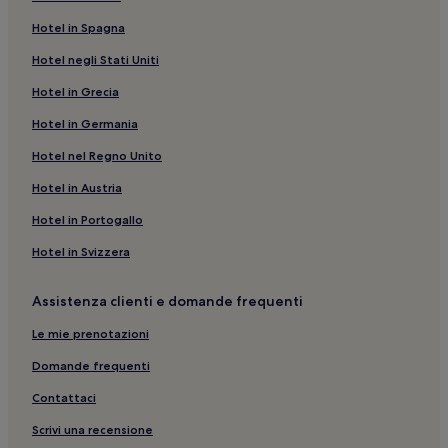
Circondario di Steinfurt: hotel
Hotel in Spagna
Billerbeck: hotel
Hotel negli Stati Uniti
Steinfurt: hotel
Hotel in Grecia
Altenberge: hotel
Stazione di Reckenfeld: hotel nelle vicinanze
Hotel in Germania
Burgsteinfurt: hotel
Hotel nel Regno Unito
Häger: hotel
Hotel in Austria
Stazione di Lutum: hotel nelle vicinanze
Hotel in Portogallo
Stazione di Münster-Häger: hotel nelle vicinanze
Hotel in Svizzera
Rosendahl: hotel
Assistenza clienti e domande frequenti
Havixbeck: hotel
Muenster: Hotel con palestra
Le mie prenotazioni
Stazione di Havixbeck: hotel nelle vicinanze
Domande frequenti
Muenster: Hotel con colazione gratuita
Contattaci
Ahaus: Hotel con parcheggio
Scrivi una recensione