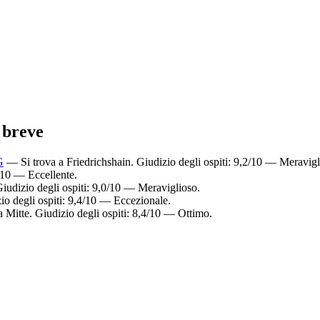
n breve
G
— Si trova a Friedrichshain. Giudizio degli ospiti: 9,2/10 — Meravigl
8/10 — Eccellente.
iudizio degli ospiti: 9,0/10 — Meraviglioso.
io degli ospiti: 9,4/10 — Eccezionale.
a Mitte. Giudizio degli ospiti: 8,4/10 — Ottimo.