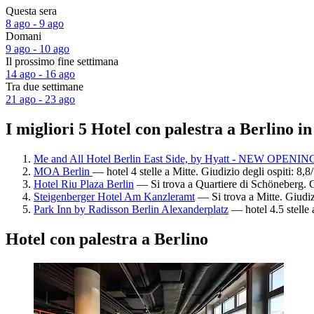
Questa sera
8 ago - 9 ago
Domani
9 ago - 10 ago
Il prossimo fine settimana
14 ago - 16 ago
Tra due settimane
21 ago - 23 ago
I migliori 5 Hotel con palestra a Berlino i
Me and All Hotel Berlin East Side, by Hyatt - NEW OPENIN
MOA Berlin
— hotel 4 stelle a Mitte. Giudizio degli ospiti: 8,
Hotel Riu Plaza Berlin
— Si trova a Quartiere di Schöneberg. G
Steigenberger Hotel Am Kanzleramt
— Si trova a Mitte. Giudiz
Park Inn by Radisson Berlin Alexanderplatz
— hotel 4.5 stelle 
Hotel con palestra a Berlino