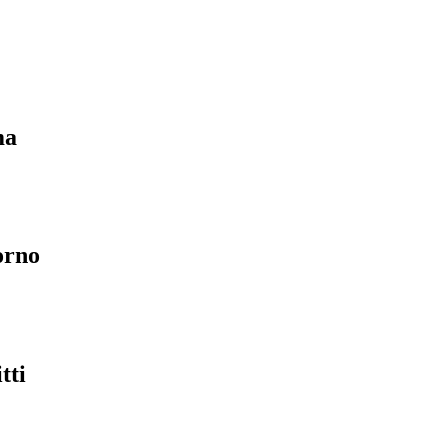
ma
orno
tti