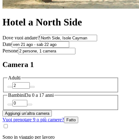
Hotel a North Side
Dove vuoi andare?
Date
Persone
Camera 1
Adulti
Bambini
Da 0 a 17 anni
Aggiungi un’altra camera
Vuoi prenotare 9 o più camere?
Fatto
Sono in viaggio per lavoro