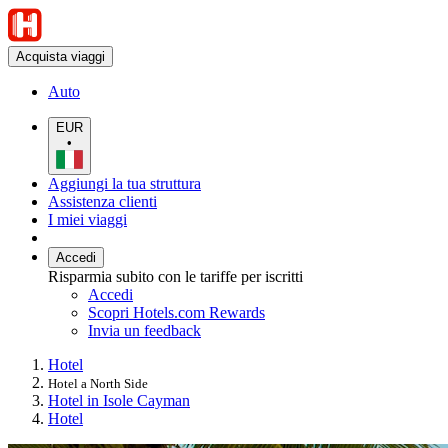
Acquista viaggi
Auto
EUR
•
Aggiungi la tua struttura
Assistenza clienti
I miei viaggi
Accedi
Risparmia subito con le tariffe per iscritti
Accedi
Scopri Hotels.com Rewards
Invia un feedback
Hotel
Hotel a North Side
Hotel in Isole Cayman
Hotel