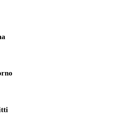
ma
orno
tti