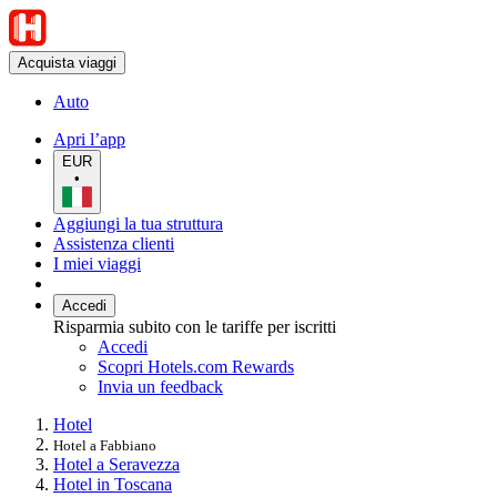
Acquista viaggi
Auto
Apri l’app
EUR
•
Aggiungi la tua struttura
Assistenza clienti
I miei viaggi
Accedi
Risparmia subito con le tariffe per iscritti
Accedi
Scopri Hotels.com Rewards
Invia un feedback
Hotel
Hotel a Fabbiano
Hotel a Seravezza
Hotel in Toscana