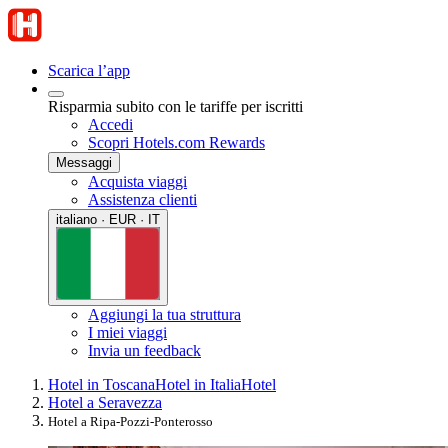
Scarica l’app
Risparmia subito con le tariffe per iscritti
Accedi
Scopri Hotels.com Rewards
Messaggi
Acquista viaggi
Assistenza clienti
italiano · EUR · IT
Aggiungi la tua struttura
I miei viaggi
Invia un feedback
Hotel in Toscana
Hotel in Italia
Hotel
Hotel a Seravezza
Hotel a Ripa-Pozzi-Ponterosso