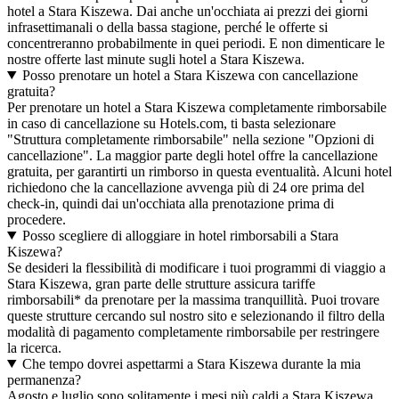
hotel a Stara Kiszewa. Dai anche un'occhiata ai prezzi dei giorni
infrasettimanali o della bassa stagione, perché le offerte si
concentreranno probabilmente in quei periodi. E non dimenticare le
nostre offerte last minute sugli hotel a Stara Kiszewa.
Posso prenotare un hotel a Stara Kiszewa con cancellazione
gratuita?
Per prenotare un hotel a Stara Kiszewa completamente rimborsabile
in caso di cancellazione su Hotels.com, ti basta selezionare
"Struttura completamente rimborsabile" nella sezione "Opzioni di
cancellazione". La maggior parte degli hotel offre la cancellazione
gratuita, per garantirti un rimborso in questa eventualità. Alcuni hotel
richiedono che la cancellazione avvenga più di 24 ore prima del
check-in, quindi dai un'occhiata alla prenotazione prima di
procedere.
Posso scegliere di alloggiare in hotel rimborsabili a Stara
Kiszewa?
Se desideri la flessibilità di modificare i tuoi programmi di viaggio a
Stara Kiszewa, gran parte delle strutture assicura tariffe
rimborsabili* da prenotare per la massima tranquillità. Puoi trovare
queste strutture cercando sul nostro sito e selezionando il filtro della
modalità di pagamento completamente rimborsabile per restringere
la ricerca.
Che tempo dovrei aspettarmi a Stara Kiszewa durante la mia
permanenza?
Agosto e luglio sono solitamente i mesi più caldi a Stara Kiszewa,