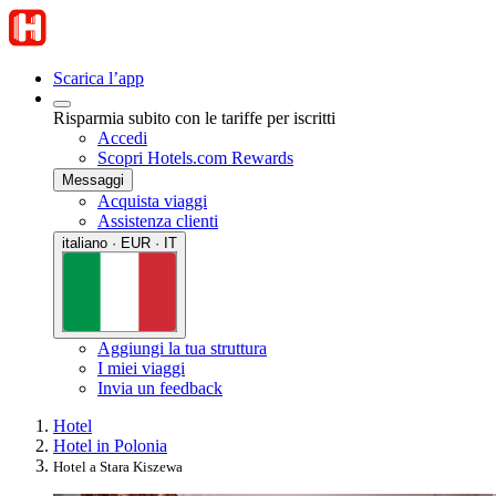
Scarica l’app
Risparmia subito con le tariffe per iscritti
Accedi
Scopri Hotels.com Rewards
Messaggi
Acquista viaggi
Assistenza clienti
italiano · EUR · IT
Aggiungi la tua struttura
I miei viaggi
Invia un feedback
Hotel
Hotel in Polonia
Hotel a Stara Kiszewa