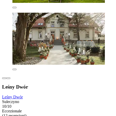
Leśny Dwór
Leśny Dwór
Suleczyno
10/10
Eccezionale
(12 recensioni)