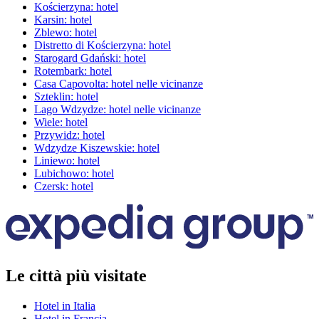
Kościerzyna: hotel
Karsin: hotel
Zblewo: hotel
Distretto di Kościerzyna: hotel
Starogard Gdański: hotel
Rotembark: hotel
Casa Capovolta: hotel nelle vicinanze
Szteklin: hotel
Lago Wdzydze: hotel nelle vicinanze
Wiele: hotel
Przywidz: hotel
Wdzydze Kiszewskie: hotel
Liniewo: hotel
Lubichowo: hotel
Czersk: hotel
Le città più visitate
Hotel in Italia
Hotel in Francia