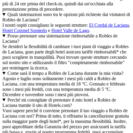
più di 24 ore prima del check-in, quindi dai un'occhiata alla
prenotazione prima di procedere.
Quali sistemazioni sono tra le opzioni più richieste dai visitatori di
Robles de Laciana?
I nostri ospiti consigliano le seguenti strutture:
El Cordal de Laciana
,
Hotel Coronel Somiedo
e
Hotel Valle de Lago
.
Posso prenotare una sistemazione rimborsabile a Robles de
Laciana?
Se desideri la flessibilità di cambiare i tuoi piani di viaggio a Robles
de Laciana, gran parte degli hotel assicura tariffe rimborsabili* che
puoi scegliere in tranquillità. Puoi trovare queste strutture cercando
sul nostro sito e utilizzando il filtro "completamente rimborsabile"
per restringere la ricerca.
Come sarà il tempo a Robles de Laciana durante la mia visita?
Agosto e luglio sono solitamente i mesi più caldi a Robles de
Laciana, con una temperatura media di 18 °C. Gennaio e febbraio
sono i mesi più freddi, con una temperatura media di 5 °C.
Dicembre e novembre sono i mesi più piovosi.
Perché mi consigliate di prenotare il mio hotel a Robles de
Laciana tramite il sito di Hotels.com?
Vuoi sapere perché ti conviene prenotare il tuo viaggio a Robles de
Laciana con noi? Prima di tutto, ti offriamo la cancellazione gratuita
sulla maggior parte degli hotel*, per la massima flessibilità. Inoltre,
puoi approfittare della Garanzia del prezzo per assicurarti la tariffa
più bassa e, grazie al nostro programma fedeltà, puoi accumulare