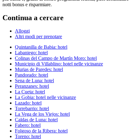
notti bonus e risparmiare.
Continua a cercare
Alloggi
Altri modi per prenotare
Quintanilla de Babia: hotel
Labaniego: hotel
Colinas del Campo de Martín Moro: hotel
Municipio di Villablino: hotel nelle vicinanze
Murias de Paredes: hotel
Pandorado: hotel
Sena de Luna: hotel
Peranzanes: hotel
La Cueta: hotel
La Gobia: hotel nelle vicinanze
Lazado: hotel
Torrebarrio: hotel
La Vega de los Viejos: hotel
Caldas de Luna: hotel
Fabero: hotel
Folgoso de la Ribera: hotel
Toreno: hotel