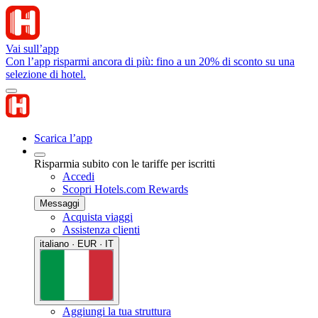
Vai sull’app
Con l’app risparmi ancora di più: fino a un 20% di sconto su una
selezione di hotel.
Scarica l’app
Risparmia subito con le tariffe per iscritti
Accedi
Scopri Hotels.com Rewards
Messaggi
Acquista viaggi
Assistenza clienti
italiano · EUR · IT
Aggiungi la tua struttura