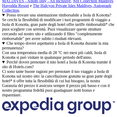
MALDIVES - Adults only - All Inclusive
,
NH Collection Maldives
Havodda Resort
e
The Halcyon Private Isles Maldives, Autograph
Collection
.
Posso trovare una sistemazione rimborsabile a Isola di Konotta?
Se cerchi la flessibilità di modificare i tuoi programmi di viaggio a
Isola di Konotta, gran parte degli hotel offre tariffe rimborsabili* che
puoi scegliere con serenità. Puoi visualizzare queste strutture
cercando sul nostro sito e utilizzando il filtro "completamente
rimborsabile" per avere subito i risultati rilevanti.
Che tempo dovrei aspettarmi a Isola di Konotta durante la mia
permanenza?
Con una temperatura media di 28 °C nei mesi più caldi, Isola di
Konotta si può visitare in qualunque periodo dell'anno.
Perché dovrei prenotare il mio hotel a Isola di Konotta tramite il
sito di Hotels.com?
Ci sono tante buone ragioni per prenotare il tuo viaggio a Isola di
Konotta sul nostro sito: la cancellazione gratuita su gran parte degli
hotel* ti offre tutta la flessibilità di cui hai bisogno, la nostra
Garanzia del prezzo ti assicura sempre il prezzo più basso e con il
nostro programma fedeltà puoi guadagnare notti bonus e
risparmiare.