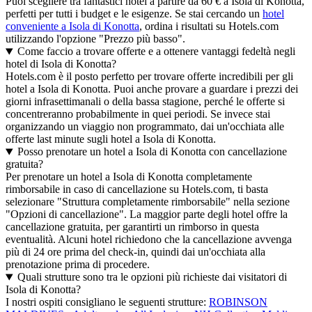
Puoi scegliere tra fantastici hotel a partire da 60 € a Isola di Konotta,
perfetti per tutti i budget e le esigenze. Se stai cercando un
hotel
conveniente a Isola di Konotta
, ordina i risultati su Hotels.com
utilizzando l'opzione "Prezzo più basso".
Come faccio a trovare offerte e a ottenere vantaggi fedeltà negli
hotel di Isola di Konotta?
Hotels.com è il posto perfetto per trovare offerte incredibili per gli
hotel a Isola di Konotta. Puoi anche provare a guardare i prezzi dei
giorni infrasettimanali o della bassa stagione, perché le offerte si
concentreranno probabilmente in quei periodi. Se invece stai
organizzando un viaggio non programmato, dai un'occhiata alle
offerte last minute sugli hotel a Isola di Konotta.
Posso prenotare un hotel a Isola di Konotta con cancellazione
gratuita?
Per prenotare un hotel a Isola di Konotta completamente
rimborsabile in caso di cancellazione su Hotels.com, ti basta
selezionare "Struttura completamente rimborsabile" nella sezione
"Opzioni di cancellazione". La maggior parte degli hotel offre la
cancellazione gratuita, per garantirti un rimborso in questa
eventualità. Alcuni hotel richiedono che la cancellazione avvenga
più di 24 ore prima del check-in, quindi dai un'occhiata alla
prenotazione prima di procedere.
Quali strutture sono tra le opzioni più richieste dai visitatori di
Isola di Konotta?
I nostri ospiti consigliano le seguenti strutture:
ROBINSON