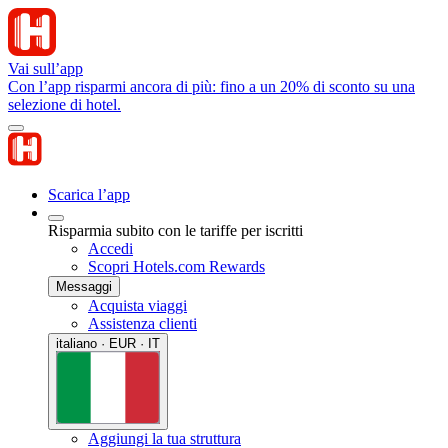
Vai sull’app
Con l’app risparmi ancora di più: fino a un 20% di sconto su una
selezione di hotel.
Scarica l’app
Risparmia subito con le tariffe per iscritti
Accedi
Scopri Hotels.com Rewards
Messaggi
Acquista viaggi
Assistenza clienti
italiano · EUR · IT
Aggiungi la tua struttura