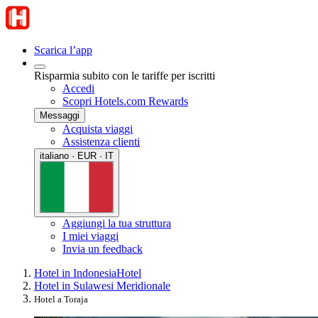
Scarica l’app
Risparmia subito con le tariffe per iscritti
Accedi
Scopri Hotels.com Rewards
Messaggi
Acquista viaggi
Assistenza clienti
italiano · EUR · IT
Aggiungi la tua struttura
I miei viaggi
Invia un feedback
Hotel in Indonesia
Hotel
Hotel in Sulawesi Meridionale
Hotel a Toraja