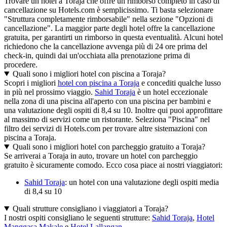
Trovare un hotel a Toraja che offre un rimborso completo in caso di
cancellazione su Hotels.com è semplicissimo. Ti basta selezionare
"Struttura completamente rimborsabile" nella sezione "Opzioni di
cancellazione". La maggior parte degli hotel offre la cancellazione
gratuita, per garantirti un rimborso in questa eventualità. Alcuni hotel
richiedono che la cancellazione avvenga più di 24 ore prima del
check-in, quindi dai un'occhiata alla prenotazione prima di
procedere.
Quali sono i migliori hotel con piscina a Toraja?
Scopri i migliori
hotel con piscina a Toraja
e concediti qualche lusso
in più nel prossimo viaggio.
Sahid Toraja
è un hotel eccezionale
nella zona di una piscina all'aperto con una piscina per bambini e
una valutazione degli ospiti di 8,4 su 10. Inoltre qui puoi approfittare
al massimo di servizi come un ristorante. Seleziona "Piscina" nel
filtro dei servizi di Hotels.com per trovare altre sistemazioni con
piscina a Toraja.
Quali sono i migliori hotel con parcheggio gratuito a Toraja?
Se arriverai a Toraja in auto, trovare un hotel con parcheggio
gratuito è sicuramente comodo. Ecco cosa piace ai nostri viaggiatori:
Sahid Toraja
: un hotel con una valutazione degli ospiti media
di 8,4 su 10
Quali strutture consigliano i viaggiatori a Toraja?
I nostri ospiti consigliano le seguenti strutture:
Sahid Toraja
,
Hotel
Manggasa Makale
e
Hotel Lallangan
.