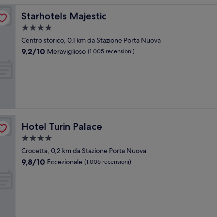
Starhotels Majestic
Starhotels Majestic
Struttura
a
Centro storico, 0,1 km da Stazione Porta Nuova
4.0
9.2
9,2/10
Meraviglioso
(1.005 recensioni)
stelle
su
10,
Meraviglioso,
(1.005
recensioni)
Hotel Turin Palace
Hotel Turin Palace
Struttura
a
Crocetta, 0,2 km da Stazione Porta Nuova
4.0
9.8
9,8/10
Eccezionale
(1.006 recensioni)
stelle
su
10,
Eccezionale,
(1.006
recensioni)