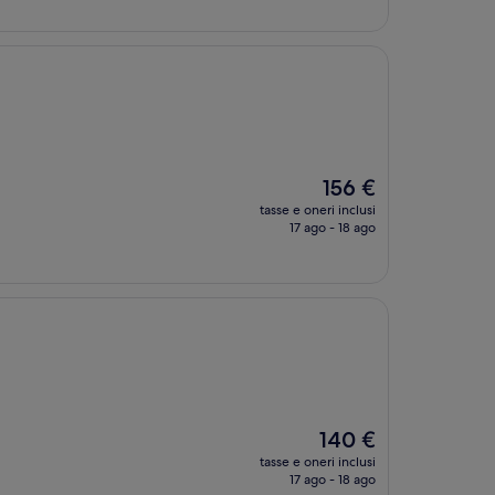
84 €
Il
156 €
prezzo
tasse e oneri inclusi
attuale
17 ago - 18 ago
è
156 €
Il
140 €
prezzo
tasse e oneri inclusi
attuale
17 ago - 18 ago