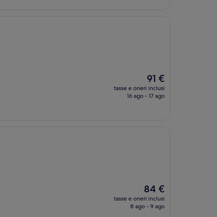
91 €
Il
91 €
prezzo
tasse e oneri inclusi
attuale
16 ago - 17 ago
è
91 €
Il
84 €
prezzo
tasse e oneri inclusi
attuale
8 ago - 9 ago
è