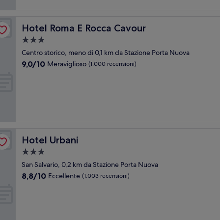
Hotel Roma E Rocca Cavour
Hotel Roma E Rocca Cavour
Struttura
a
Centro storico, meno di 0,1 km da Stazione Porta Nuova
3.0
9.0
9,0/10
Meraviglioso
(1.000 recensioni)
stelle
su
10,
Meraviglioso,
(1.000
recensioni)
Hotel Urbani
Hotel Urbani
Struttura
a
San Salvario, 0,2 km da Stazione Porta Nuova
3.0
8.8
8,8/10
Eccellente
(1.003 recensioni)
stelle
su
10,
Eccellente,
(1.003
recensioni)