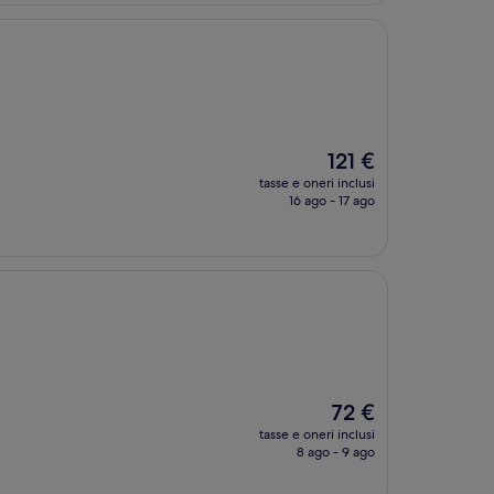
Il
121 €
prezzo
tasse e oneri inclusi
attuale
16 ago - 17 ago
è
121 €
Il
72 €
prezzo
tasse e oneri inclusi
attuale
8 ago - 9 ago
è
72 €