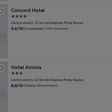
Concord Hotel
Concord Hotel
Struttura
a
Centro storico, 0,1 km da Stazione Porta Nuova
4.0
9.4
9,4/10
Eccezionale
(1.002 recensioni)
stelle
su
10,
Eccezionale,
(1.002
recensioni)
Hotel Astoria
Hotel Astoria
Struttura
a
Centro storico, 0,1 km da Stazione Porta Nuova
3.0
8.0
8,0/10
Ottimo
(614 recensioni)
stelle
su
10,
Ottimo,
(614
recensioni)