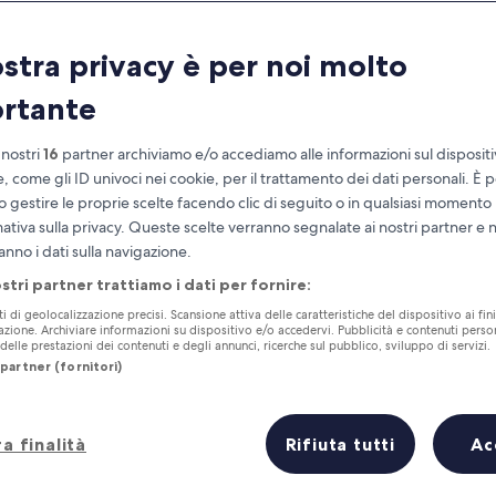
ostra privacy è per noi molto
rtante
 nostri
16
partner archiviamo e/o accediamo alle informazioni sul disposit
e, come gli ID univoci nei cookie, per il trattamento dei dati personali. È p
o gestire le proprie scelte facendo clic di seguito o in qualsiasi momento
mativa sulla privacy. Queste scelte verranno segnalate ai nostri partner e 
Accumula vantaggi con ogni notte di
anno i dati sulla navigazione.
soggiorno
ostri partner trattiamo i dati per fornire:
ti di geolocalizzazione precisi. Scansione attiva delle caratteristiche del dispositivo ai fini
cazione. Archiviare informazioni su dispositivo e/o accedervi. Pubblicità e contenuti person
elle prestazioni dei contenuti e degli annunci, ricerche sul pubblico, sviluppo di servizi.
partner (fornitori)
Domani
Questo fine settiman
8 ago - 9 ago
7 ago - 9 ago
a finalità
Rifiuta tutti
Ac
azione Porta Nuova in breve