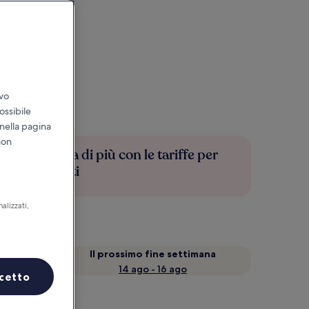
ivo
ossibile
 nella pagina
non
Risparmia di più con le tariffe per
soli iscritti
alizzati,
a
Il prossimo fine settimana
14 ago - 16 ago
cetto