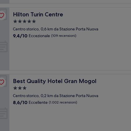
Hilton Turin Centre
Hilton Turin Centre
Struttura
a
Centro storico, 0,6 km da Stazione Porta Nuova
5.0
9.4
9,4/10
Eccezionale
(109 recensioni)
stelle
su
10,
Eccezionale,
(109
recensioni)
Best Quality Hotel Gran Mogol
Best Quality Hotel Gran Mogol
Struttura
a
Centro storico, 0,2 km da Stazione Porta Nuova
3.0
8.6
8,6/10
Eccellente
(1.002 recensioni)
stelle
su
10,
Eccellente,
(1.002
recensioni)