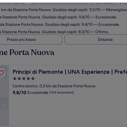
ls and Resorts
— hotel 5 stelle a Centro storico, 0,3 km da Stazione Porta
,1 km da Stazione Porta Nuova. Giudizio degli ospiti: 9,2/10 — Meraviglios
a Stazione Porta Nuova. Giudizio degli ospiti: 9,8/10 — Eccezionale.
 da Stazione Porta Nuova. Giudizio degli ospiti: 9,4/10 — Eccezionale.
da Stazione Porta Nuova. Giudizio degli ospiti: 8,0/10 — Ottimo.
Prezzo più basso
Distanza
one Porta Nuova
d Hotels and Resorts
Principi di Piemonte | UNA Esperienze | Preferred Hotel
Principi di Piemonte | UNA Esperienze | Pre
Struttura
a
Centro storico, 0,3 km da Stazione Porta Nuova
5.0
9.8
9,8/10
Eccezionale
(724 recensioni)
stelle
su
10,
Eccezionale,
(724
recensioni)