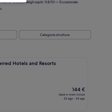
 Nuova. Giudizio degli ospiti: 9,8/10 — Eccezionale.
o.
Categoria struttura
s and Resorts
ferred Hotels and Resorts
Il
144 €
prezzo
tasse e oneri inclusi
attuale
23 ago - 24 ago
è
144 €