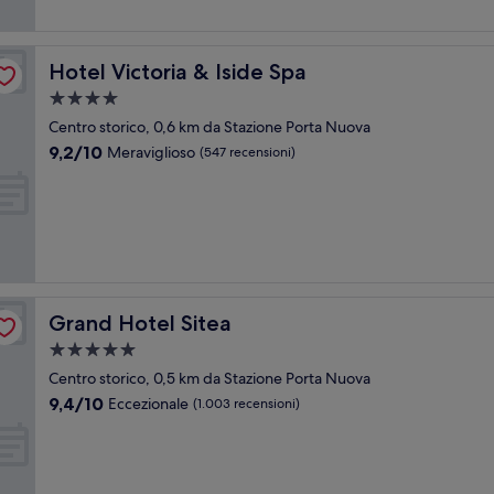
Hotel Victoria & Iside Spa
Hotel Victoria & Iside Spa
Struttura
a
Centro storico, 0,6 km da Stazione Porta Nuova
4.0
9.2
9,2/10
Meraviglioso
(547 recensioni)
stelle
su
10,
Meraviglioso,
(547
recensioni)
Grand Hotel Sitea
Grand Hotel Sitea
Struttura
a
Centro storico, 0,5 km da Stazione Porta Nuova
5.0
9.4
9,4/10
Eccezionale
(1.003 recensioni)
stelle
su
10,
Eccezionale,
(1.003