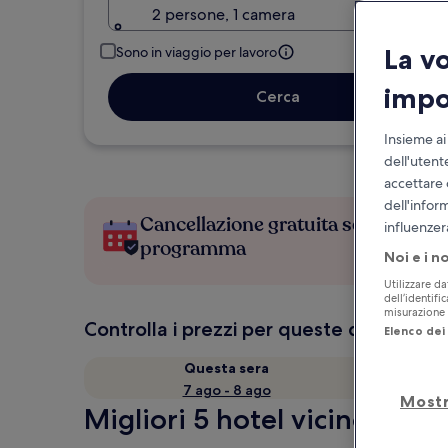
2 persone, 1 camera
La v
Sono in viaggio per lavoro
impo
Cerca
Insieme ai
dell'utent
accettare 
dell'infor
Cancellazione gratuita se cambi
influenzer
programma
Noi e i n
Utilizzare da
dell’identifi
misurazione d
Controlla i prezzi per queste date
Elenco dei 
Questa sera
7 ago - 8 ago
Mostr
Migliori 5 hotel vicino a St