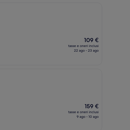
Il
109 €
prezzo
tasse e oneri inclusi
attuale
22 ago - 23 ago
è
109 €
Il
159 €
prezzo
tasse e oneri inclusi
attuale
9 ago - 10 ago
è
159 €