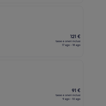
Il
121 €
prezzo
tasse e oneri inclusi
attuale
17 ago - 18 ago
è
121 €
Il
91 €
prezzo
tasse e oneri inclusi
attuale
9 ago - 10 ago
è