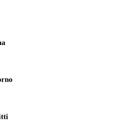
ma
orno
tti