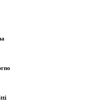
ma
orno
tti