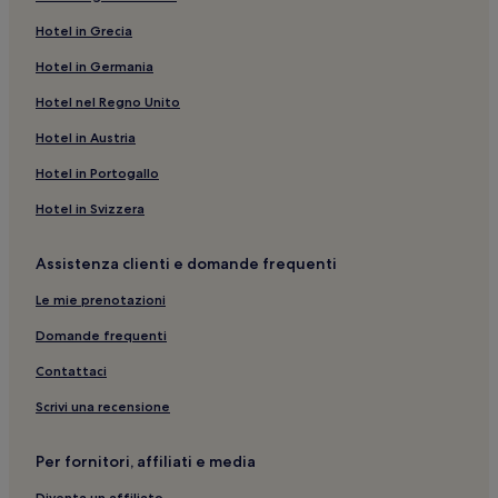
Lido degli Scacchi: Hotel con parcheggio
Hotel in Grecia
Migliaro: hotel
Hotel in Germania
Marina di Ravenna: hotel a 3 stelle
Migliarino: hotel
Hotel nel Regno Unito
Marina Romea: Hotel con animali ammessi
Hotel in Austria
Mandriole: hotel
Hotel in Portogallo
Lidi Ferraresi: hotel
Hotel in Svizzera
Bosco Mesola: hotel
Assistenza clienti e domande frequenti
Lidi Ferraresi: Hotel con colazione gratuita
Le mie prenotazioni
Comacchio: Hotel sulla spiaggia
Lido degli Estensi: Appartamenti
Domande frequenti
Stazione di Migliarino: hotel nelle vicinanze
Contattaci
Lido degli Estensi: Hotel con parcheggio
Scrivi una recensione
Longastrino: hotel
Per fornitori, affiliati e media
Goro: hotel
Diventa un affiliato