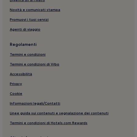
Lago Santo: hotel
Novità e comunicati stampa
Fiscaglia: hotel
Stazione di Massafiscaglia: hotel nelle vicinanze
Promuovi i tuoi servizi
Lidi Ferraresi: hotel a 3 stelle
Agenti di viaggio
Casa Museo Remo Brindisi: hotel nelle vicinanze
Regolamenti
Codigoro: hotel
Termini e condizioni
Lidi Ferraresi: Appartamenti
Termini e condizioni di Vrbo
Volania: hotel
Accessibilità
Lido delle Nazioni: Hotel per famiglie
Stazione di Ostellato: hotel nelle vicinanze
Privacy
Comacchio: Hotel con colazione gratuita
Cookie
Lido di Pomposa: Appartamenti
Informazioni legali/Contatti
Bosco de la Mesola: hotel nelle vicinanze
Linee guida sui contenuti e segnalazione dei contenuti
Lido degli Scacchi: Appartamenti
Termini e condizioni di Hotels.com Rewards
Lido degli Estensi: Hotel con animali ammessi