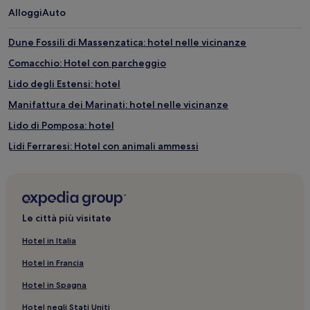
notte
Alloggi
Auto
per
2
adulti.
Dune Fossili di Massenzatica: hotel nelle vicinanze
Prezzi
Comacchio: Hotel con parcheggio
e
disponibilità
Lido degli Estensi: hotel
possono
cambiare.
Manifattura dei Marinati: hotel nelle vicinanze
Potrebbero
Lido di Pomposa: hotel
essere
previste
Lidi Ferraresi: Hotel con animali ammessi
condizioni
aggiuntive.
Lidi Ferraresi: Hotel con cucina
Stazione di Codigoro: hotel nelle vicinanze
La Pioppa: hotel
Le città più visitate
Lido delle Nazioni: Hotel con parcheggio
Hotel in Italia
Corte Centrale: hotel
Hotel in Francia
Marina Romea: hotel
Hotel in Spagna
Torre di Tieni: hotel nelle vicinanze
Hotel negli Stati Uniti