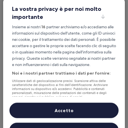
Persone
La vostra privacy è per noi molto
2 persone, 1 camera
importante
Sono in viaggio per lavoro
Insieme ai nostri
16
partner archiviamo e/o accediamo alle
Cerca
informazioni sul dispositivo dell'utente, come gli ID univoci
nei cookie, per il trattamento dei dati personali. È possibile
accettare o gestire le proprie scelte facendo clic di seguito
o in qualsiasi momento nella pagina dell'informativa sulla
Cancellazione gratuita se cambi
privacy. Queste scelte verranno segnalate ai nostri partner
programma
e non influenzeranno i dati sulla navigazione.
Noi e i nostri partner trattiamo i dati per fornire:
Accumula vantaggi con ogni notte di
Utilizzare dati di geolocalizzazione precisi. Scansione attiva delle
soggiorno
caratteristiche del dispositivo ai fini dell’identificazione. Archiviare
informazioni su dispositivo e/o accedervi. Pubblicità e contenuti
personalizzati, misurazione delle prestazioni dei contenuti e degli
Risparmia di più con le tariffe per soli
annunci, ricerche sul pubblico, sviluppo di servizi.
iscritti
Elenco dei partner (fornitori)
Accetto
Controlla i prezzi per queste date