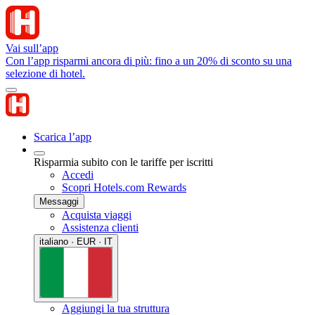
Vai sull’app
Con l’app risparmi ancora di più: fino a un 20% di sconto su una
selezione di hotel.
Scarica l’app
Risparmia subito con le tariffe per iscritti
Accedi
Scopri Hotels.com Rewards
Messaggi
Acquista viaggi
Assistenza clienti
italiano · EUR · IT
Aggiungi la tua struttura