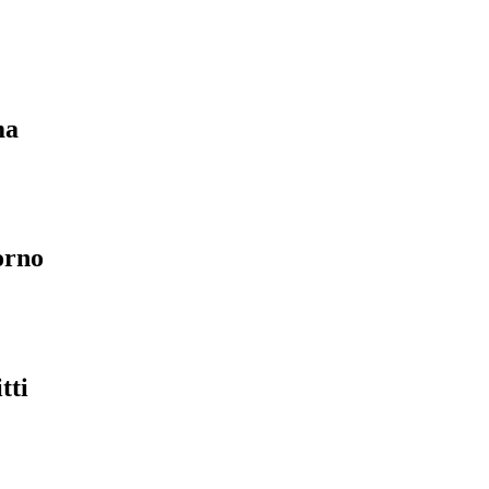
ma
orno
tti