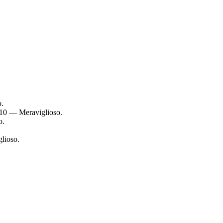
o.
/10 — Meraviglioso.
o.
lioso.