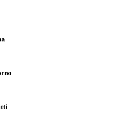
ma
orno
tti