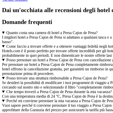
Dai un'occhiata alle recensioni degli hotel
Domande frequenti
Quanto costa una camera di hotel a Presa Cajon de Pena?
I migliori hotel a Presa Cajon de Pena si adattano a qualsiasi tasca e a
basso".
Come faccio a trovare offerte e a ottenere vantaggi fedeltà negli ho
Hotels.com è il posto perfetto per trovare offerte incredibili per gli h
probabilmente in quei periodi. E non dimenticare le nostre offerte last
Posso prenotare un hotel a Presa Cajon de Pena con cancellazione g
Per prenotare un hotel a Presa Cajon de Pena completamente rimborsabi
hotel offrono la cancellazione gratuita, per garantirti un rimborso in 
prenotazione prima di procedere.
Posso trovare una struttura rimborsabile a Presa Cajon de Pena?
Se desideri la possibilità di modificare i tuoi programmi di viaggio a P
cercando sul nostro sito e selezionando il filtro "completamente rimbors
Che tempo troverò a Presa Cajon de Pena durante la mia vacanza?
Con una temperatura media di 24 °C, Presa Cajon de Pena è la destinazi
Perché mi conviene prenotare la mia vacanza a Presa Cajon de Pena 
Vuoi sapere perché ti conviene prenotare il tuo viaggio a Presa Cajon de
approfittare della Garanzia del prezzo per assicurarti la tariffa più ba