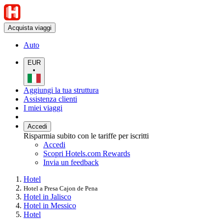
Acquista viaggi
Auto
EUR
•
Aggiungi la tua struttura
Assistenza clienti
I miei viaggi
Accedi
Risparmia subito con le tariffe per iscritti
Accedi
Scopri Hotels.com Rewards
Invia un feedback
Hotel
Hotel a Presa Cajon de Pena
Hotel in Jalisco
Hotel in Messico
Hotel