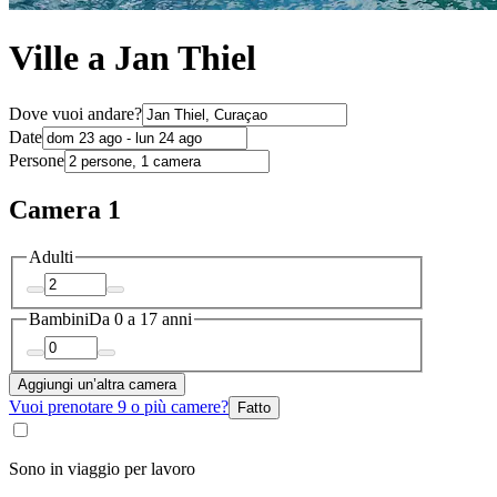
Ville a Jan Thiel
Dove vuoi andare?
Date
Persone
Camera 1
Adulti
Bambini
Da 0 a 17 anni
Aggiungi un’altra camera
Vuoi prenotare 9 o più camere?
Fatto
Sono in viaggio per lavoro