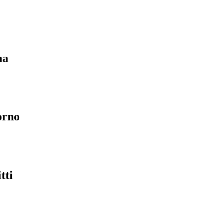
ma
orno
tti