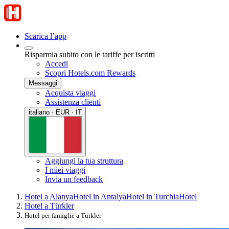
Scarica l’app
Risparmia subito con le tariffe per iscritti
Accedi
Scopri Hotels.com Rewards
Messaggi
Acquista viaggi
Assistenza clienti
italiano · EUR · IT
Aggiungi la tua struttura
I miei viaggi
Invia un feedback
Hotel a Alanya
Hotel in Antalya
Hotel in Turchia
Hotel
Hotel a Türkler
Hotel per famiglie a Türkler