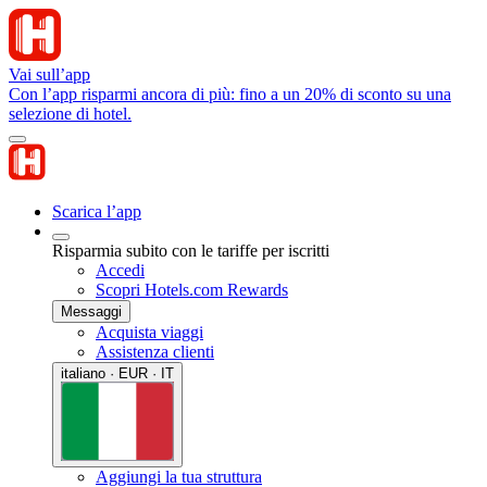
Vai sull’app
Con l’app risparmi ancora di più: fino a un 20% di sconto su una
selezione di hotel.
Scarica l’app
Risparmia subito con le tariffe per iscritti
Accedi
Scopri Hotels.com Rewards
Messaggi
Acquista viaggi
Assistenza clienti
italiano · EUR · IT
Aggiungi la tua struttura