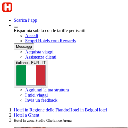
Scarica l’app
Risparmia subito con le tariffe per iscritti
Accedi
Scopri Hotels.com Rewards
Messaggi
Acquista viaggi
Assistenza clienti
italiano · EUR · IT
Aggiungi la tua struttura
I miei viaggi
Invia un feedback
Hotel in Regione delle Fiandre
Hotel in Belgio
Hotel
Hotel a Ghent
Hotel in zona Stadio Ghelamco Arena