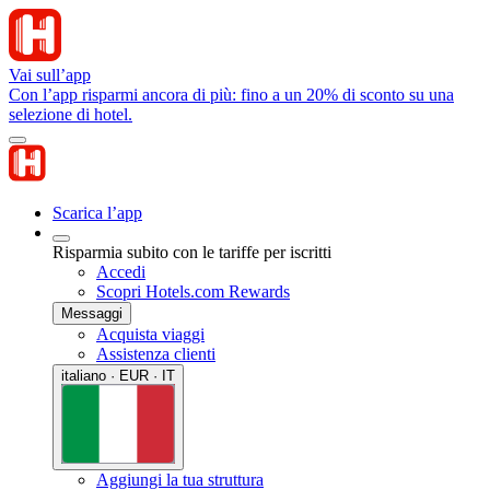
Vai sull’app
Con l’app risparmi ancora di più: fino a un 20% di sconto su una
selezione di hotel.
Scarica l’app
Risparmia subito con le tariffe per iscritti
Accedi
Scopri Hotels.com Rewards
Messaggi
Acquista viaggi
Assistenza clienti
italiano · EUR · IT
Aggiungi la tua struttura