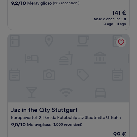
4.0
9.2
9,2/10
Meraviglioso
(387 recensioni)
stelle
su
Il
141 €
10,
prezzo
Meraviglioso,
tasse e oneri inclusi
attuale
10 ago - 11 ago
(387
è
recensioni)
141 €
Jaz in the City Stuttgart
Jaz in the City Stuttgart
Jaz in the City Stuttgart
Europaviertel, 2,1 km da Rotebuhlplatz Stadtmitte U-Bahn
9.0
9,0/10
Meraviglioso
(1.005 recensioni)
su
Il
99 €
10,