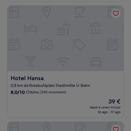
è
recensioni)
62 €
Hotel Hansa
Hotel Hansa
Hotel Hansa
0,8 km da Rotebuhlplatz Stadtmitte U-Bahn
8.0
8,0/10
Ottimo
(292 recensioni)
su
Il
39 €
10,
prezzo
Ottimo,
tasse e oneri inclusi
attuale
16 ago - 17 ago
(292
è
recensioni)
39 €
TOP VCH Hotel Wartburg Stuttgart