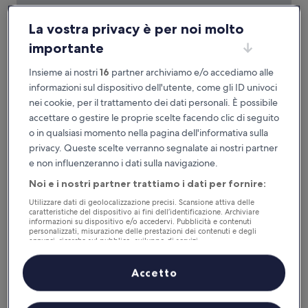
La vostra privacy è per noi molto
importante
Hotel Gästehaus Ziegler
Hotel Gästehaus Ziegler
Insieme ai nostri
16
partner archiviamo e/o accediamo alle
1 km da Rotebuhlplatz Stadtmitte U-Bahn
informazioni sul dispositivo dell'utente, come gli ID univoci
9.4
9,4/10
Eccezionale
(9 recensioni)
nei cookie, per il trattamento dei dati personali. È possibile
su
Il
109 €
accettare o gestire le proprie scelte facendo clic di seguito
10,
prezzo
Eccezionale,
tasse e oneri inclusi
o in qualsiasi momento nella pagina dell'informativa sulla
attuale
17 ago - 18 ago
(9
privacy. Queste scelte verranno segnalate ai nostri partner
è
recensioni)
e non influenzeranno i dati sulla navigazione.
109 €
Aloft by Marriott Stuttgart
Noi e i nostri partner trattiamo i dati per fornire:
Utilizzare dati di geolocalizzazione precisi. Scansione attiva delle
caratteristiche del dispositivo ai fini dell’identificazione. Archiviare
informazioni su dispositivo e/o accedervi. Pubblicità e contenuti
personalizzati, misurazione delle prestazioni dei contenuti e degli
annunci, ricerche sul pubblico, sviluppo di servizi.
Elenco dei partner (fornitori)
Accetto