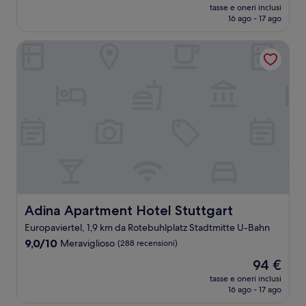
prezzo
Meraviglioso,
tasse e oneri inclusi
attuale
16 ago - 17 ago
(1.005
è
recensioni)
99 €
Adina Apartment Hotel Stuttgart
Adina Apartment Hotel Stuttgart
Adina Apartment Hotel Stuttgart
Europaviertel, 1,9 km da Rotebuhlplatz Stadtmitte U-Bahn
9.0
9,0/10
Meraviglioso
(288 recensioni)
su
Il
94 €
10,
prezzo
Meraviglioso,
tasse e oneri inclusi
attuale
16 ago - 17 ago
(288
è
recensioni)