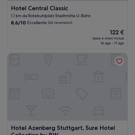
Hotel Central Classic
Hotel Central Classic
1,1 km da Rotebuhlplatz Stadtmitte U-Bahn
8.6
8,6/10
Eccellente
(62 recensioni)
su
Il
122 €
10,
prezzo
Eccellente,
tasse e oneri inclusi
attuale
16 ago - 17 ago
(62
è
recensioni)
122 €
Hotel Azenberg Stuttgart, Sure Hotel Collection by BW
Hotel Azenberg Stuttgart, Sure Hotel Collection by BW
Hotel Azenberg Stuttgart, Sure Hotel