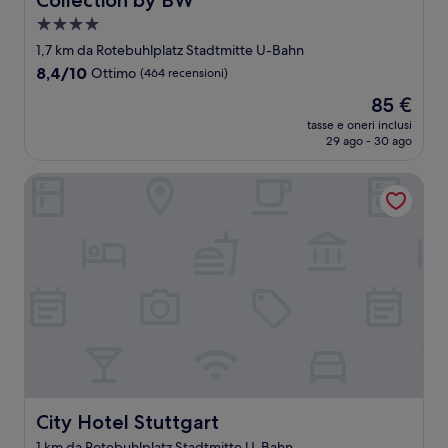
Collection by BW
Struttura
a
1,7 km da Rotebuhlplatz Stadtmitte U-Bahn
4.0
8.4
8,4/10
Ottimo
(464 recensioni)
stelle
su
Il
85 €
10,
prezzo
Ottimo,
tasse e oneri inclusi
attuale
29 ago - 30 ago
(464
è
recensioni)
85 €
City Hotel Stuttgart
City Hotel Stuttgart
City Hotel Stuttgart
1 km da Rotebuhlplatz Stadtmitte U-Bahn