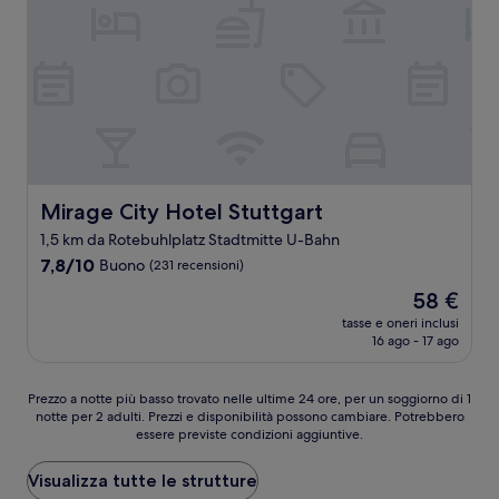
Mirage City Hotel Stuttgart
Mirage City Hotel Stuttgart
1,5 km da Rotebuhlplatz Stadtmitte U-Bahn
7.8
7,8/10
Buono
(231 recensioni)
su
Il
58 €
10,
prezzo
Buono,
tasse e oneri inclusi
attuale
16 ago - 17 ago
(231
è
recensioni)
58 €
Prezzo
Prezzo a notte più basso trovato nelle ultime 24 ore, per un soggiorno di 1
notte per 2 adulti. Prezzi e disponibilità possono cambiare. Potrebbero
a
essere previste condizioni aggiuntive.
notte
più
basso
Visualizza tutte le strutture