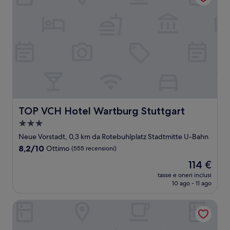
TOP VCH Hotel Wartburg Stuttgart
TOP VCH Hotel Wartburg Stuttgart
Struttura
a
Neue Vorstadt, 0,3 km da Rotebuhlplatz Stadtmitte U-Bahn
3.0
8.2
8,2/10
Ottimo
(555 recensioni)
stelle
su
Il
114 €
10,
prezzo
Ottimo,
tasse e oneri inclusi
attuale
10 ago - 11 ago
(555
è
recensioni)
114 €
Mirage City Hotel Stuttgart