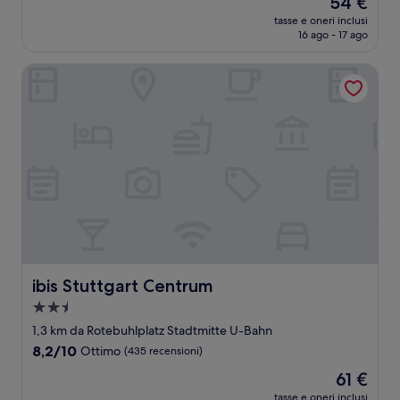
54 €
10,
prezzo
Ottimo,
tasse e oneri inclusi
attuale
16 ago - 17 ago
(648
è
recensioni)
54 €
ibis Stuttgart Centrum
ibis Stuttgart Centrum
ibis Stuttgart Centrum
Struttura
a
1,3 km da Rotebuhlplatz Stadtmitte U-Bahn
2.5
8.2
8,2/10
Ottimo
(435 recensioni)
stelle
su
Il
61 €
10,
prezzo
Ottimo,
tasse e oneri inclusi