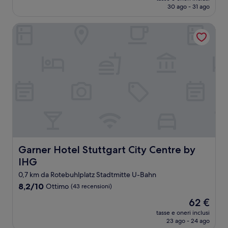
attuale
30 ago - 31 ago
(435
è
recensioni)
61 €
Garner Hotel Stuttgart City Centre by IHG
Garner Hotel Stuttgart City Centre by IHG
Garner Hotel Stuttgart City Centre by
IHG
0,7 km da Rotebuhlplatz Stadtmitte U-Bahn
8.2
8,2/10
Ottimo
(43 recensioni)
su
Il
62 €
10,
prezzo
Ottimo,
tasse e oneri inclusi
attuale
23 ago - 24 ago
(43