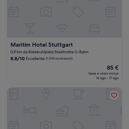
Maritim Hotel Stuttgart
Maritim Hotel Stuttgart
0,9 km da Rotebuhlplatz Stadtmitte U-Bahn
8.8
8,8/10
Eccellente
(1.014 recensioni)
su
Il
85 €
10,
prezzo
Eccellente,
tasse e oneri inclusi
attuale
16 ago - 17 ago
(1.014
è
recensioni)
85 €
Sautter Hotel Stuttgart City