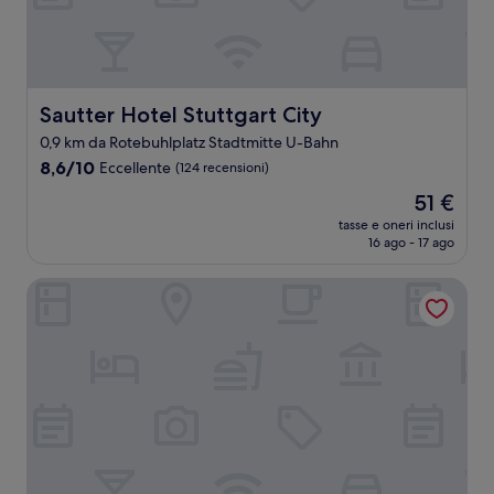
Sautter Hotel Stuttgart City
Sautter Hotel Stuttgart City
0,9 km da Rotebuhlplatz Stadtmitte U-Bahn
8.6
8,6/10
Eccellente
(124 recensioni)
su
Il
51 €
10,
prezzo
Eccellente,
tasse e oneri inclusi
attuale
16 ago - 17 ago
(124
è
recensioni)
51 €
Bavaria Hotel Superior