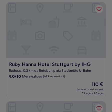
94 €
Ruby Hanna Hotel Stuttgart by IHG
Ruby Hanna Hotel Stuttgart by IHG
Ruby Hanna Hotel Stuttgart by IHG
Rathaus, 0,3 km da Rotebuhlplatz Stadtmitte U-Bahn
9.0
9,0/10
Meraviglioso
(629 recensioni)
su
Il
110 €
10,
prezzo
Meraviglioso,
tasse e oneri inclusi
attuale
27 ago - 28 ago
(629
è
recensioni)
110 €
CLOUD No7 LOFTS