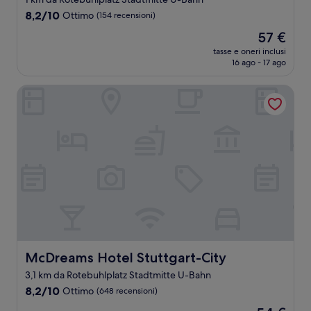
8.2
8,2/10
Ottimo
(154 recensioni)
su
Il
57 €
10,
prezzo
Ottimo,
tasse e oneri inclusi
attuale
16 ago - 17 ago
(154
è
recensioni)
57 €
McDreams Hotel Stuttgart-City
McDreams Hotel Stuttgart-City
McDreams Hotel Stuttgart-City
3,1 km da Rotebuhlplatz Stadtmitte U-Bahn
8.2
8,2/10
Ottimo
(648 recensioni)
su
Il