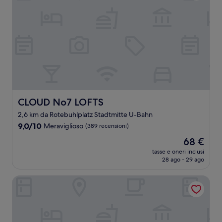
CLOUD No7 LOFTS
CLOUD No7 LOFTS
2,6 km da Rotebuhlplatz Stadtmitte U-Bahn
9.0
9,0/10
Meraviglioso
(389 recensioni)
su
Il
68 €
10,
prezzo
Meraviglioso,
tasse e oneri inclusi
attuale
28 ago - 29 ago
(389
è
recensioni)
68 €
Maritim Hotel Stuttgart