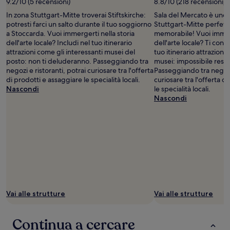
9.2/10 (5 recensioni)
8.8/10 (218 recensioni)
In zona Stuttgart-Mitte troverai Stiftskirche:
Sala del Mercato è uno
potresti farci un salto durante il tuo soggiorno
Stuttgart-Mitte perfett
a Stoccarda. Vuoi immergerti nella storia
memorabile! Vuoi immerg
dell'arte locale? Includi nel tuo itinerario
dell'arte locale? Ti cons
attrazioni come gli interessanti musei del
tuo itinerario attrazioni
posto: non ti deluderanno. Passeggiando tra
musei: impossibile resta
negozi e ristoranti, potrai curiosare tra l'offerta
Passeggiando tra negozi 
di prodotti e assaggiare le specialità locali.
curiosare tra l'offerta d
Nascondi
le specialità locali.
Nascondi
Vai alle strutture
Vai alle strutture
Continua a cercare