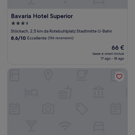
Bavaria Hotel Superior
Bavaria Hotel Superior
Struttura
a
Stöckach, 2,5 km da Rotebuhlplatz Stadtmitte U-Bahn
3.5
8.6
8,6/10
Eccellente
(156 recensioni)
stelle
su
Il
66 €
10,
prezzo
Eccellente,
tasse e oneri inclusi
attuale
17 ago - 18 ago
(156
è
recensioni)
66 €
Hotel Central Classic