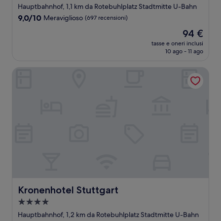
Hauptbahnhof, 1,1 km da Rotebuhlplatz Stadtmitte U-Bahn
9.0
9,0/10
Meraviglioso
(697 recensioni)
su
Il
94 €
10,
prezzo
Meraviglioso,
tasse e oneri inclusi
attuale
10 ago - 11 ago
(697
è
recensioni)
94 €
Kronenhotel Stuttgart
Kronenhotel Stuttgart
Kronenhotel Stuttgart
Struttura
a
Hauptbahnhof, 1,2 km da Rotebuhlplatz Stadtmitte U-Bahn