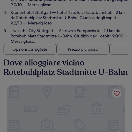
9,0/10 — Meraviglioso.
Kronenhotel Stuttgart
— hotel 4 stelle a Hauptbahnhof, 1,2 km
da Rotebuhlplatz Stadtmitte U-Bahn. Giudizio degli ospiti:
9,2/10 — Meraviglioso.
Jaz in the City Stuttgart
— Si trova a Europaviertel, 2,1 km da
Rotebuhlplatz Stadtmitte U-Bahn. Giudizio degli ospiti: 9,0/10 —
Meraviglioso.
Opzioni consigliate
Prezzo più basso
Di
Dove alloggiare vicino
Rotebuhlplatz Stadtmitte U-Bahn
Hotel Gästehaus Ziegler