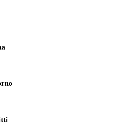
ma
orno
tti