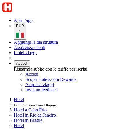
Apri l’app
EUR
•
Aggiungi la tua struttura
Assistenza clienti
I miei viaggi
Accedi
Risparmia subito con le tariffe per iscritti
Accedi
Scopri Hotels.com Rewards
Acquista viaggi
Invia un feedback
Hotel
Hotel in zona Canal Itajuru
Hotel a Cabo Frio
Hotel in Rio de Janeiro
Hotel in Brasile
Hotel