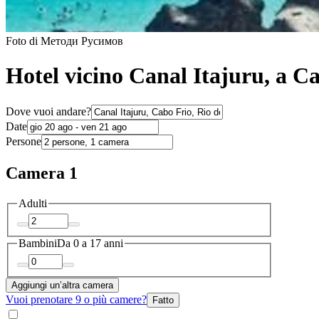
Foto di Методи Русимов
Hotel vicino Canal Itajuru, a C
Dove vuoi andare?
Date
Persone
Camera 1
Adulti
Bambini
Da 0 a 17 anni
Aggiungi un’altra camera
Vuoi prenotare 9 o più camere?
Fatto