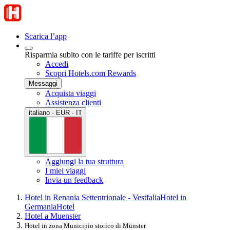
Scarica l’app
Risparmia subito con le tariffe per iscritti
Accedi
Scopri Hotels.com Rewards
Messaggi
Acquista viaggi
Assistenza clienti
italiano · EUR · IT
Aggiungi la tua struttura
I miei viaggi
Invia un feedback
Hotel in Renania Settentrionale - Vestfalia
Hotel in
Germania
Hotel
Hotel a Muenster
Hotel in zona Municipio storico di Münster