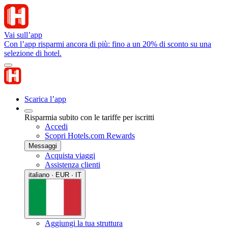
Vai sull’app
Con l’app risparmi ancora di più: fino a un 20% di sconto su una
selezione di hotel.
Scarica l’app
Risparmia subito con le tariffe per iscritti
Accedi
Scopri Hotels.com Rewards
Messaggi
Acquista viaggi
Assistenza clienti
italiano · EUR · IT
Aggiungi la tua struttura