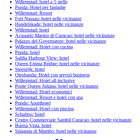
Willemstad: hotel a 5 stelle
Punda: Hotel per famiglie
Willemstad: Resort
Fort Nassau: hotel nelle vicinanze
Handelskade: hotel nelle vicinanze
Willemstad: hotel
Acquario Marino di Curaçao: hotel nelle vicinanze
Palazzo del Governatore: hotel nelle vicinanze
Willemstad: Hotel con cucina
Punda: hotel
Saliña Harbour View: hotel
Queen Emma Bridge: hotel nelle vicinanze
Steenrijk: hotel
Otrobanda: Hotel con servizi business
Willemstad: Hotel all inclusive
Ponte Queen Juliana: hotel nelle vicinanze
Willemstad: Hotel economici
Willemstad: Resort e hotel con spa
Punda: Aparthotel
Willemstad: Hotel con piscina
Scharloo: hotel
Centro Commerciale Sambil Curaçao: hotel nelle vicinanze
Buena Vista: hotel
Spiaggia di Mambo: hotel nelle vicinanze