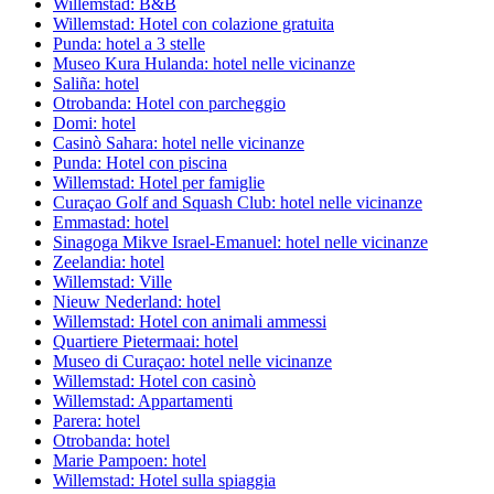
Willemstad: B&B
Willemstad: Hotel con colazione gratuita
Punda: hotel a 3 stelle
Museo Kura Hulanda: hotel nelle vicinanze
Saliña: hotel
Otrobanda: Hotel con parcheggio
Domi: hotel
Casinò Sahara: hotel nelle vicinanze
Punda: Hotel con piscina
Willemstad: Hotel per famiglie
Curaçao Golf and Squash Club: hotel nelle vicinanze
Emmastad: hotel
Sinagoga Mikve Israel-Emanuel: hotel nelle vicinanze
Zeelandia: hotel
Willemstad: Ville
Nieuw Nederland: hotel
Willemstad: Hotel con animali ammessi
Quartiere Pietermaai: hotel
Museo di Curaçao: hotel nelle vicinanze
Willemstad: Hotel con casinò
Willemstad: Appartamenti
Parera: hotel
Otrobanda: hotel
Marie Pampoen: hotel
Willemstad: Hotel sulla spiaggia