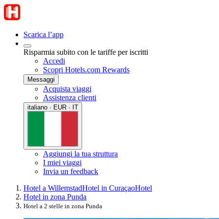
Scarica l’app
Risparmia subito con le tariffe per iscritti
Accedi
Scopri Hotels.com Rewards
Messaggi
Acquista viaggi
Assistenza clienti
italiano · EUR · IT
Aggiungi la tua struttura
I miei viaggi
Invia un feedback
Hotel a Willemstad
Hotel in Curaçao
Hotel
Hotel in zona Punda
Hotel a 2 stelle in zona Punda