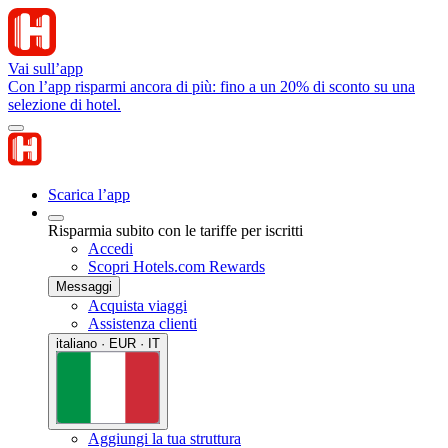
Vai sull’app
Con l’app risparmi ancora di più: fino a un 20% di sconto su una
selezione di hotel.
Scarica l’app
Risparmia subito con le tariffe per iscritti
Accedi
Scopri Hotels.com Rewards
Messaggi
Acquista viaggi
Assistenza clienti
italiano · EUR · IT
Aggiungi la tua struttura