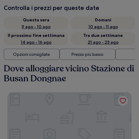
Controlla i prezzi per queste date
Questa sera
Domani
9 ago - 10 ago
10 ago - 11 ago
Il prossimo fine settimana
Tra due settimane
14 ago - 16 ago
21 ago - 23 ago
Opzioni consigliate
Prezzo più basso
Di
Dove alloggiare vicino Stazione di
Busan Dongnae
Brown Dot Hotel Busan Sajik Stadium