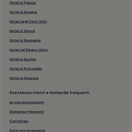
vicinanze
Hotel in Francia
Fortezza di Geumjeong: hotel nelle vicinanze
Hotel in Spagna
Busan: Hotel per famiglie
Hotel negli Stati Uniti
Busan: Ostelli
Hotel in Grecia
Busan: Hotel di lusso
Hotel in Germania
Stadio Asiad di Busan: hotel nelle vicinanze
Hotel nel Regno Unito
Busan: Hotel con cucina
Hotel in Austria
Busan: Appartamenti
Hotel in Portogallo
Busan: Resort e hotel con spa
Hotel in Svizzera
Distretto di Suyeong: hotel
Gwangan-Dong: hotel
Assistenza clienti e domande frequenti
Museo di Arte Moderna di Busan: hotel nelle vicinanze
Le mie prenotazioni
Spiaggia di Ilgwang: Motel
Domande frequenti
Via Seomyeon: hotel nelle vicinanze
Contattaci
Centro Commerciale Lotte Department Store Busan Main
Branch: hotel nelle vicinanze
Scrivi una recensione