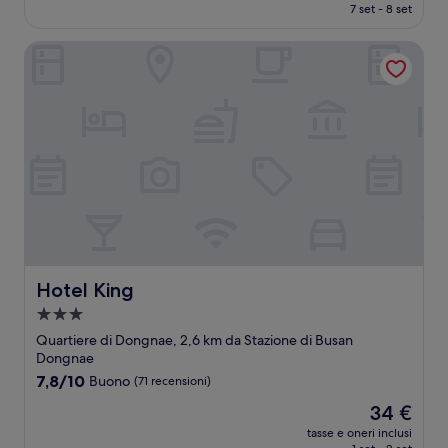
attuale
7 set - 8 set
(8
è
recensioni)
44 €
Hotel King
Hotel King
Hotel King
Struttura
a
Quartiere di Dongnae, 2,6 km da Stazione di Busan
3.0
Dongnae
stelle
7.8
7,8/10
Buono
(71 recensioni)
su
Il
34 €
10,
prezzo
Buono,
tasse e oneri inclusi
attuale