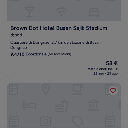
Brown Dot Hotel Busan Sajik Stadium
Brown Dot Hotel Busan Sajik Stadium
Struttura
a
Quartiere di Dongnae, 2,7 km da Stazione di Busan
2.5
Dongnae
stelle
9.4
9,4/10
Eccezionale
(50 recensioni)
su
Il
58 €
10,
prezzo
Eccezionale,
tasse e oneri inclusi
attuale
22 ago - 23 ago
(50
è
recensioni)
58 €
Yeonsan Hound Hotel