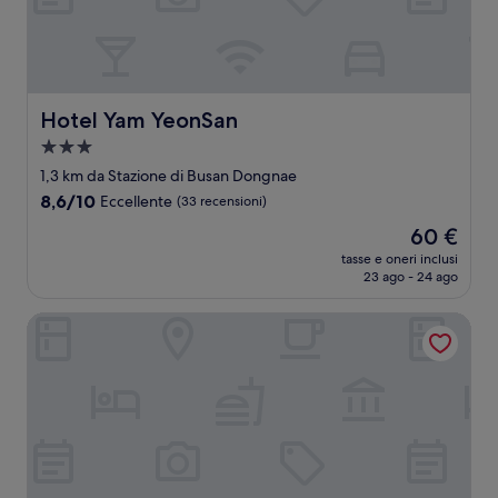
Hotel Yam YeonSan
Hotel Yam YeonSan
Struttura
a
1,3 km da Stazione di Busan Dongnae
3.0
8.6
8,6/10
Eccellente
(33 recensioni)
stelle
su
Il
60 €
10,
prezzo
Eccellente,
tasse e oneri inclusi
attuale
23 ago - 24 ago
(33
è
recensioni)
60 €
Arban City Hotel