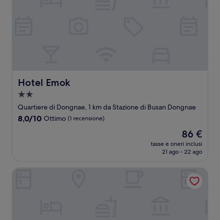
Hotel Emok
Hotel Emok
Struttura
a
Quartiere di Dongnae, 1 km da Stazione di Busan Dongnae
2.0
8.0
8,0/10
Ottimo
(1 recensione)
stelle
su
Il
86 €
10,
prezzo
Ottimo,
tasse e oneri inclusi
attuale
21 ago - 22 ago
(1
è
recensione)
86 €
Den Basta Signature Hotel