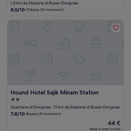
a
1,8 km da Stazione di Busan Dongnae
2.5
8.0
8,0/10
Ottimo
(10 recensioni)
stelle
su
10,
Hound Hotel Sajik Minam Station
Ottimo,
(10
recensioni)
Hound Hotel Sajik Minam Station
Hound Hotel Sajik Minam Station
Struttura
a
Quartiere di Dongnae, 1,9 km da Stazione di Busan Dongnae
2.0
7.8
7,8/10
Buono
(8 recensioni)
stelle
su
Il
44 €
10,
prezzo
Buono,
tasse e oneri inclusi