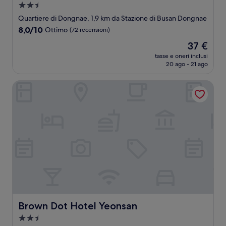
Struttura
a
Quartiere di Dongnae, 1,9 km da Stazione di Busan Dongnae
2.5
8.0
8,0/10
Ottimo
(72 recensioni)
stelle
su
Il
37 €
10,
prezzo
Ottimo,
tasse e oneri inclusi
attuale
20 ago - 21 ago
(72
è
recensioni)
37 €
Brown Dot Hotel Yeonsan
Brown Dot Hotel Yeonsan
Brown Dot Hotel Yeonsan
Struttura