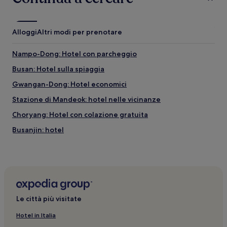
Alloggi
Altri modi per prenotare
Nampo-Dong: Hotel con parcheggio
Busan: Hotel sulla spiaggia
Gwangan-Dong: Hotel economici
Stazione di Mandeok: hotel nelle vicinanze
Choryang: Hotel con colazione gratuita
Busanjin: hotel
Busan: hotel
Busan: Aparthotel
Busan: Hotel con colazione gratuita
Distretto di Suyeong: Hotel economici
Le città più visitate
Millak-Tong: Hotel economici
Hotel in Italia
Spiaggia di Ilgwang: Hotel con servizi business nelle