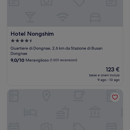
Hotel Nongshim
Hotel Nongshim
Struttura
a
Quartiere di Dongnae, 2,6 km da Stazione di Busan
4.5
Dongnae
stelle
9.0
9,0/10
Meraviglioso
(1.001 recensioni)
su
Il
123 €
10,
prezzo
Meraviglioso,
tasse e oneri inclusi
attuale
9 ago - 10 ago
(1.001
è
recensioni)
123 €
Hotel Yam YeonSan