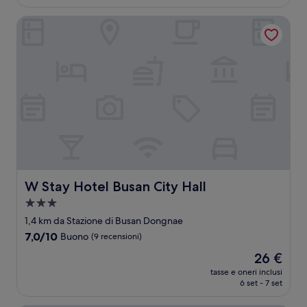
è
recensioni)
39 €
W Stay Hotel Busan City Hall
W Stay Hotel Busan City Hall
W Stay Hotel Busan City Hall
Struttura
a
1,4 km da Stazione di Busan Dongnae
3.0
7.0
7,0/10
Buono
(9 recensioni)
stelle
su
Il
26 €
10,
prezzo
Buono,
tasse e oneri inclusi
attuale
6 set - 7 set
(9
è
recensioni)
26 €