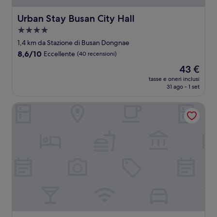
Urban Stay Busan City Hall
Urban Stay Busan City Hall
Struttura
a
1,4 km da Stazione di Busan Dongnae
4.0
8.6
8,6/10
Eccellente
(40 recensioni)
stelle
su
Il
43 €
10,
prezzo
Eccellente,
tasse e oneri inclusi
attuale
31 ago - 1 set
(40
è
recensioni)
43 €
DongRae Denbasta Hotel