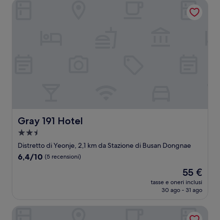
Gray 191 Hotel
Gray 191 Hotel
Gray 191 Hotel
Struttura
a
Distretto di Yeonje, 2,1 km da Stazione di Busan Dongnae
2.5
6.4
6,4/10
(5 recensioni)
stelle
su
Il
55 €
10,
prezzo
(5
tasse e oneri inclusi
attuale
30 ago - 31 ago
recensioni)
è
55 €
Busan Yeonsan Togok Brown Dot