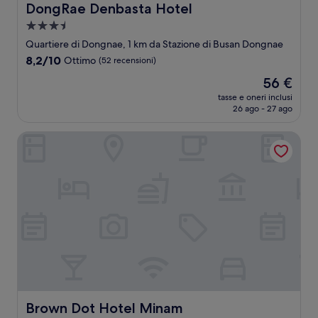
DongRae Denbasta Hotel
DongRae Denbasta Hotel
Struttura
a
Quartiere di Dongnae, 1 km da Stazione di Busan Dongnae
3.5
8.2
8,2/10
Ottimo
(52 recensioni)
stelle
su
Il
56 €
10,
prezzo
Ottimo,
tasse e oneri inclusi
attuale
26 ago - 27 ago
(52
è
recensioni)
56 €
Brown Dot Hotel Minam
Brown Dot Hotel Minam
Brown Dot Hotel Minam