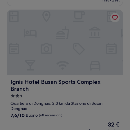
1 set - 2 set
(71
è
recensioni)
34 €
Ignis Hotel Busan Sports Complex Branch
Ignis Hotel Busan Sports Complex Branch
Ignis Hotel Busan Sports Complex
Branch
Struttura
a
Quartiere di Dongnae, 2,3 km da Stazione di Busan
2.5
Dongnae
stelle
7.6
7,6/10
Buono
(68 recensioni)
su
Il
32 €
10,
prezzo