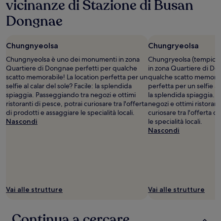
vicinanze di Stazione di Busan
Dongnae
Chungnyeolsa
Chungryeolsa
Chungnyeolsa è uno dei monumenti in zona
Chungryeolsa (tempio)
Quartiere di Dongnae perfetti per qualche
in zona Quartiere di Do
scatto memorabile! La location perfetta per un
qualche scatto memorabi
selfie al calar del sole? Facile: la splendida
perfetta per un selfie al 
spiaggia. Passeggiando tra negozi e ottimi
la splendida spiaggia. 
ristoranti di pesce, potrai curiosare tra l'offerta
negozi e ottimi ristorant
di prodotti e assaggiare le specialità locali.
curiosare tra l'offerta d
Nascondi
le specialità locali.
Nascondi
Vai alle strutture
Vai alle strutture
Continua a cercare