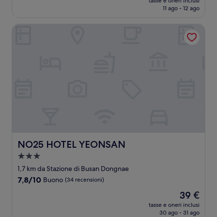
Buono,
tasse e oneri inclusi
attuale
11 ago - 12 ago
(68
è
recensioni)
32 €
NO25 HOTEL YEONSAN
NO25 HOTEL YEONSAN
NO25 HOTEL YEONSAN
Struttura
a
1,7 km da Stazione di Busan Dongnae
3.0
7.8
7,8/10
Buono
(34 recensioni)
stelle
su
Il
39 €
10,
prezzo
Buono,
tasse e oneri inclusi
attuale
30 ago - 31 ago
(34