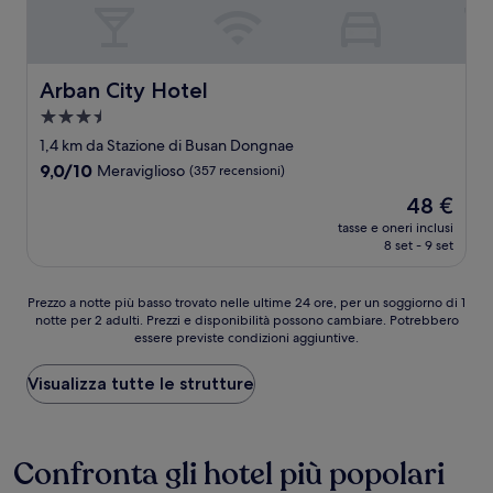
Arban City Hotel
Arban City Hotel
Struttura
a
1,4 km da Stazione di Busan Dongnae
3.5
9.0
9,0/10
Meraviglioso
(357 recensioni)
stelle
su
Il
48 €
10,
prezzo
Meraviglioso,
tasse e oneri inclusi
attuale
8 set - 9 set
(357
è
recensioni)
48 €
Prezzo
Prezzo a notte più basso trovato nelle ultime 24 ore, per un soggiorno di 1
notte per 2 adulti. Prezzi e disponibilità possono cambiare. Potrebbero
a
essere previste condizioni aggiuntive.
notte
più
basso
Visualizza tutte le strutture
trovato
nelle
ultime
24
Confronta gli hotel più popolari
ore,