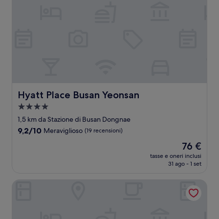
Hyatt Place Busan Yeonsan
Hyatt Place Busan Yeonsan
Struttura
a
1,5 km da Stazione di Busan Dongnae
4.0
9.2
9,2/10
Meraviglioso
(19 recensioni)
stelle
su
Il
76 €
10,
prezzo
Meraviglioso,
tasse e oneri inclusi
attuale
31 ago - 1 set
(19
è
recensioni)
76 €
Hotel Emok