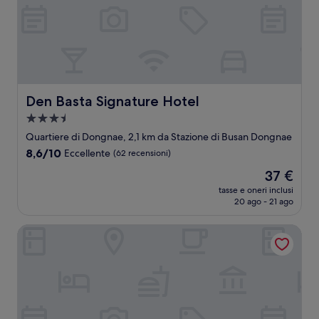
Den Basta Signature Hotel
Den Basta Signature Hotel
Struttura
a
Quartiere di Dongnae, 2,1 km da Stazione di Busan Dongnae
3.5
8.6
8,6/10
Eccellente
(62 recensioni)
stelle
su
Il
37 €
10,
prezzo
Eccellente,
tasse e oneri inclusi
attuale
20 ago - 21 ago
(62
è
recensioni)
37 €
Hotel Nongshim