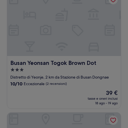
Busan Yeonsan Togok Brown Dot
Busan Yeonsan Togok Brown Dot
Struttura
a
Distretto di Yeonje, 2 km da Stazione di Busan Dongnae
3.0
10.0
10/10
Eccezionale
(2 recensioni)
stelle
su
Il
39 €
10,
prezzo
Eccezionale,
tasse e oneri inclusi
attuale
18 ago - 19 ago
(2
è
recensioni)
39 €
Hyatt Place Busan Yeonsan