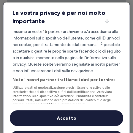
La vostra privacy è per noi molto
importante
Yeonsan Hound Hotel
Yeonsan Hound Hotel
Insieme ai nostri
16
partner archiviamo e/o accediamo alle
Struttura
informazioni sul dispositivo dell'utente, come gli ID univoci
a
1,6 km da Stazione di Busan Dongnae
nei cookie, per il trattamento dei dati personali. È possibile
3.5
9.0
9,0/10
Meraviglioso
(145 recensioni)
accettare o gestire le proprie scelte facendo clic di seguito
stelle
su
Il
47 €
o in qualsiasi momento nella pagina dell'informativa sulla
10,
prezzo
Meraviglioso,
tasse e oneri inclusi
privacy. Queste scelte verranno segnalate ai nostri partner
attuale
1 set - 2 set
(145
e non influenzeranno i dati sulla navigazione.
è
recensioni)
47 €
Noi e i nostri partner trattiamo i dati per fornire:
HOTEL HLB
Utilizzare dati di geolocalizzazione precisi. Scansione attiva delle
caratteristiche del dispositivo ai fini dell’identificazione. Archiviare
informazioni su dispositivo e/o accedervi. Pubblicità e contenuti
personalizzati, misurazione delle prestazioni dei contenuti e degli
annunci, ricerche sul pubblico, sviluppo di servizi.
Elenco dei partner (fornitori)
Accetto