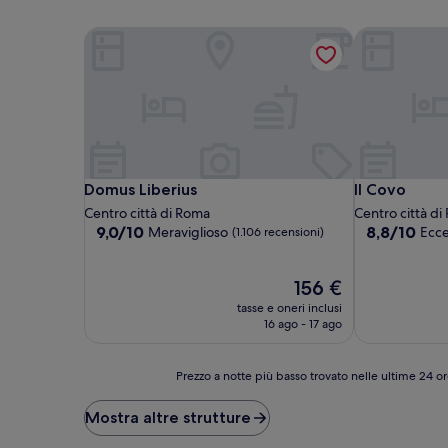
Domus Liberius
Il Covo
Domus Liberius
Il Covo
Domus Liberius
Il Covo
Centro città di Roma
Centro città d
9.0
8.8
9,0/10
8,8/10
Meraviglioso
Ecce
(1.106 recensioni)
su
su
10,
10,
Meraviglioso,
Il
Eccellente,
156 €
(1.106
prezzo
(330
tasse e oneri inclusi
recensioni)
attuale
recensioni)
16 ago - 17 ago
è
156 €
Prezzo
Prezzo a notte più basso trovato nelle ultime 24 or
a
notte
Mostra altre strutture
più
basso