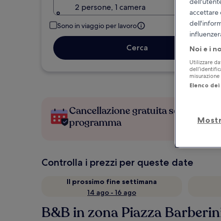
dell'utent
2 persone, 1 camera
accettare 
dell'infor
Sono in viaggio per lavoro
influenzer
Cerca
Noi e i n
Utilizzare da
dell’identifi
misurazione d
Elenco dei 
Cancellazione gratuita se cambi
Mostr
programma
Controlla i prezzi per queste date
Il prossimo fine settimana
14 ago - 16 ago
B&B in zona Piazza Barberini