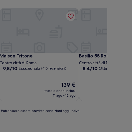
artments
Maison Tritone
Basilio 55 Rome
artments
Maison Tritone
Basilio 55 Rome
Maison Tritone
Basilio 55 Rome
Centro città di Roma
Centro città di Roma
9.8
8.4
9,8/10
8,4/10
Eccezionale
Ottimo
(416 recensioni)
(404 recens
su
su
10,
10,
Eccezionale,
Il
Ottimo,
139 €
(416
prezzo
(404
tasse e oneri inclusi
tasse
recensioni)
attuale
recensioni)
11 ago - 12 ago
è
139 €
e. Potrebbero essere previste condizioni aggiuntive.