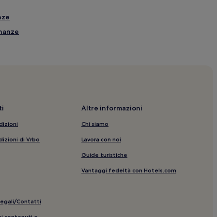
anze
inanze
: hotel nelle vicinanze
 nelle vicinanze
vicinanze
ci nelle vicinanze
i
Altre informazioni
icinanze
dizioni
Chi siamo
dizioni di Vrbo
Lavora con noi
l nelle vicinanze
Guide turistiche
Vantaggi fedeltà con Hotels.com
legali/Contatti
hopping nelle vicinanze
ui contenuti e