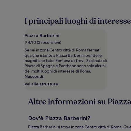
trovato
nelle
ultime
I principali luoghi di interess
24
ore,
per
Piazza Barberini
un
soggiorno
9.4/10 (3 recensioni)
di
Se sei in zona Centro città di Roma fermati
1
qualche istante a Piazza Barberini per delle
notte
magnifiche foto. Fontana di Trevi, Scalinata di
per
Piazza di Spagna e Pantheon sono solo alcuni
2
dei molti luoghi di interesse di Roma.
adulti.
Nascondi
Prezzi
Vai alle strutture
e
disponibilità
possono
Altre informazioni su Piazz
cambiare.
Potrebbero
essere
previste
Dov'è Piazza Barberini?
condizioni
aggiuntive.
Piazza Barberini si trova in zona Centro città di Roma. Que