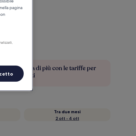
ossibile
 nella pagina
non
alizzati,
Risparmia di più con le tariffe per
cetto
soli iscritti
Tra due mesi
2 ott - 4 ott