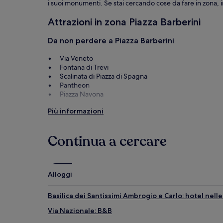
i suoi monumenti. Se stai cercando cose da fare in zona, in
Attrazioni in zona Piazza Barberini
Da non perdere a Piazza Barberini
Via Veneto
Fontana di Trevi
Scalinata di Piazza di Spagna
Pantheon
Piazza Navona
Cose da fare in zona Piazza Barberini
Più informazioni
Via del Tritone
Musei Vaticani
Continua a cercare
Convento dei Cappuccini
Flagship Store Rinascente - Via del Tritone
Palazzo del Quirinale
Alloggi
Basilica dei Santissimi Ambrogio e Carlo: hotel nell
Via Nazionale: B&B