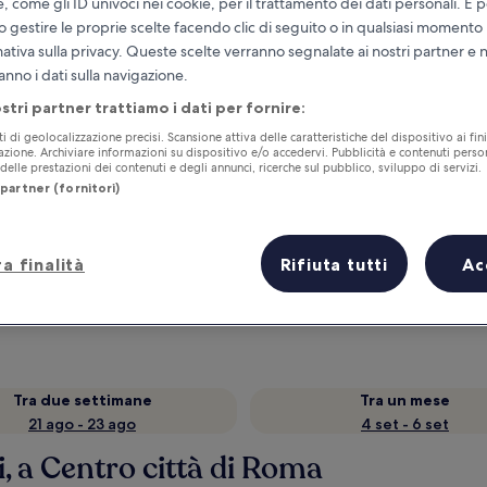
e, come gli ID univoci nei cookie, per il trattamento dei dati personali. È p
o gestire le proprie scelte facendo clic di seguito o in qualsiasi momento
mativa sulla privacy. Queste scelte verranno segnalate ai nostri partner e 
anno i dati sulla navigazione.
ostri partner trattiamo i dati per fornire:
ti di geolocalizzazione precisi. Scansione attiva delle caratteristiche del dispositivo ai fini
cazione. Archiviare informazioni su dispositivo e/o accedervi. Pubblicità e contenuti person
elle prestazioni dei contenuti e degli annunci, ricerche sul pubblico, sviluppo di servizi.
partner (fornitori)
Accumula vantaggi con ogni notte di
a finalità
Rifiuta tutti
Ac
soggiorno
Tra due settimane
Tra un mese
21 ago - 23 ago
4 set - 6 set
, a Centro città di Roma