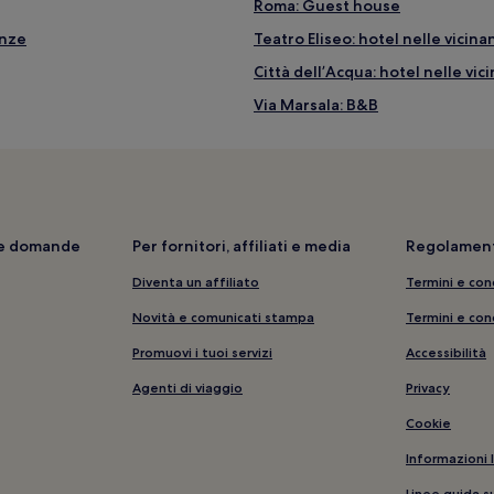
Roma: Guest house
anze
Teatro Eliseo: hotel nelle vicin
Città dell’Acqua: hotel nelle vic
Via Marsala: B&B
Istituto Nazionale per la Grafica
nze
Stazione di Roma Termini: hotel
Palazzo Baracchini: hotel nelle 
Piazza Barberini: Hotel economi
i e domande
Per fornitori, affiliati e media
Regolament
Gagosian Gallery: hotel nelle v
Diventa un affiliato
Termini e con
Via XX Settembre: B&B
Novità e comunicati stampa
Termini e con
Teatro dell'Opera di Roma: hote
Promuovi i tuoi servizi
Accessibilità
Roma: Hotel con parcheggio
Agenti di viaggio
Privacy
Via del Babuino: B&B
Cookie
Roma: hotel
Informazioni 
Via Nazionale: Hotel per fare s
Linee guida s