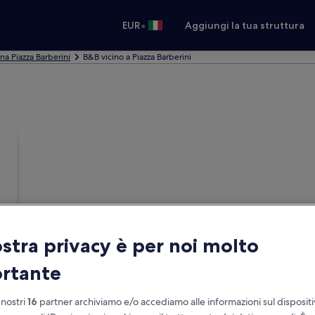
•
EUR
Aggiungi la tua struttura
na Piazza Barberini
B&B vicino a Piazza Barberini
ostra privacy è per noi molto
rtante
 nostri
16
partner archiviamo e/o accediamo alle informazioni sul disposit