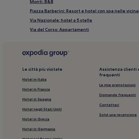
Monti: B&B
Piazza Barberini: Resort e hotel con spa nelle vicin
Via Nazionale: hotel a 5 stelle
Via del Corso: Appartamenti
Roma: hotel a 4 stelle
Galleria Nazionale d'Arte Antica: hotel nelle vicina
Roma: Inn
Via del Corso: Guest house
Le città più visitate
Assistenza client
frequenti
Pantheon: hotel nelle vicinanze
Hotel in Italia
Roma: Campeggi
Le mie prenotazioni
Hotel in Francia
Roma: Hotel economici
Domande frequenti
Hotel in Spagna
Roma: hotel a 3 stelle
Contattaci
Hotel negli Stati Uniti
Via Nazionale: hotel a 3 stelle
Scrivi una recensione
Hotel in Grecia
Roma: hotel a 2 stelle
Hotel in Germania
Via dei Condotti: B&B
Hotel nel Regno Unito