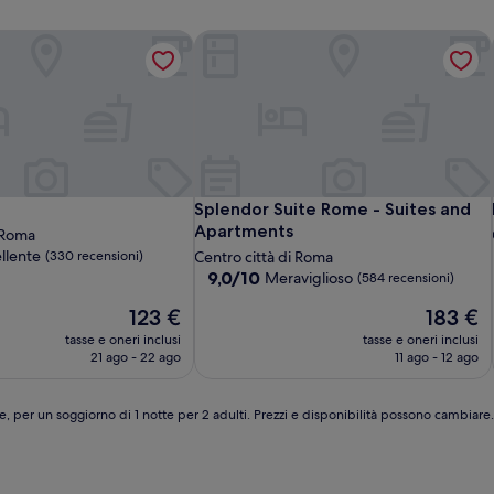
Splendor Suite Rome - Suites and Ap
Splendor Suite Rome - Suites and Ap
Splendor Suite Rome - Suites and
Apartments
i Roma
llente
(330 recensioni)
Centro città di Roma
9.0
9,0/10
Meraviglioso
(584 recensioni)
su
Il
Il
123 €
183 €
10,
prezzo
prezzo
Meraviglioso,
tasse e oneri inclusi
tasse e oneri inclusi
attuale
attuale
(584
21 ago - 22 ago
11 ago - 12 ago
è
è
recensioni)
123 €
183 €
e, per un soggiorno di 1 notte per 2 adulti. Prezzi e disponibilità possono cambiar