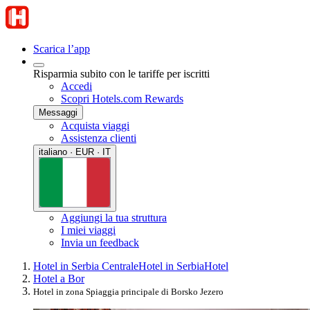
Scarica l’app
Risparmia subito con le tariffe per iscritti
Accedi
Scopri Hotels.com Rewards
Messaggi
Acquista viaggi
Assistenza clienti
italiano · EUR · IT
Aggiungi la tua struttura
I miei viaggi
Invia un feedback
Hotel in Serbia Centrale
Hotel in Serbia
Hotel
Hotel a Bor
Hotel in zona Spiaggia principale di Borsko Jezero