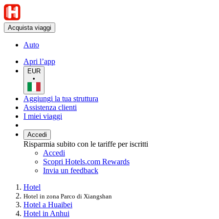
Acquista viaggi
Auto
Apri l’app
EUR
•
Aggiungi la tua struttura
Assistenza clienti
I miei viaggi
Accedi
Risparmia subito con le tariffe per iscritti
Accedi
Scopri Hotels.com Rewards
Invia un feedback
Hotel
Hotel in zona Parco di Xiangshan
Hotel a Huaibei
Hotel in Anhui