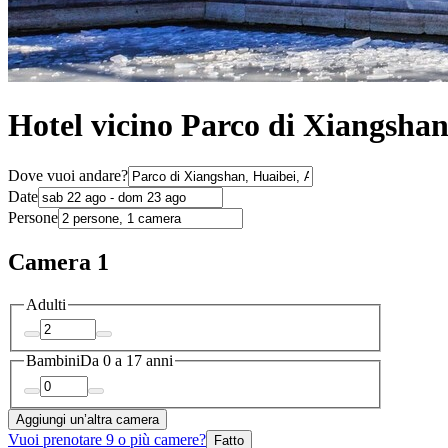
Hotel vicino Parco di Xiangshan
Dove vuoi andare?
Date
Persone
Camera 1
Adulti
Bambini
Da 0 a 17 anni
Aggiungi un’altra camera
Vuoi prenotare 9 o più camere?
Fatto