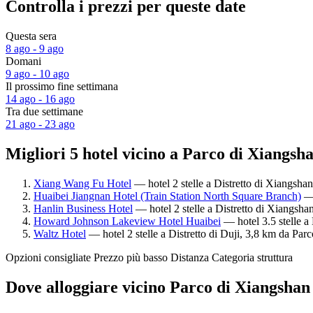
Controlla i prezzi per queste date
Questa sera
8 ago - 9 ago
Domani
9 ago - 10 ago
Il prossimo fine settimana
14 ago - 16 ago
Tra due settimane
21 ago - 23 ago
Migliori 5 hotel vicino a Parco di Xiangsh
Xiang Wang Fu Hotel
— hotel 2 stelle a Distretto di Xiangsha
Huaibei Jiangnan Hotel (Train Station North Square Branch)
— 
Hanlin Business Hotel
— hotel 2 stelle a Distretto di Xiangsha
Howard Johnson Lakeview Hotel Huaibei
— hotel 3.5 stelle a
Waltz Hotel
— hotel 2 stelle a Distretto di Duji, 3,8 km da Par
Opzioni consigliate
Prezzo più basso
Distanza
Categoria struttura
Dove alloggiare vicino Parco di Xiangshan