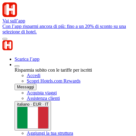
Vai sull’app
Con l’app risparmi ancora di più: fino a un 20% di sconto su una
selezione di hotel.
Scarica l’app
Risparmia subito con le tariffe per iscritti
Accedi
Scopri Hotels.com Rewards
Messaggi
Acquista viaggi
Assistenza clienti
italiano · EUR · IT
Aggiungi la tua struttura