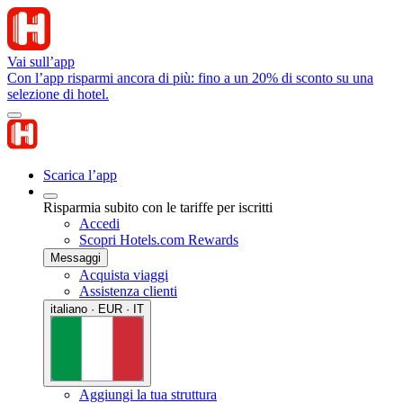
Vai sull’app
Con l’app risparmi ancora di più: fino a un 20% di sconto su una
selezione di hotel.
Scarica l’app
Risparmia subito con le tariffe per iscritti
Accedi
Scopri Hotels.com Rewards
Messaggi
Acquista viaggi
Assistenza clienti
italiano · EUR · IT
Aggiungi la tua struttura