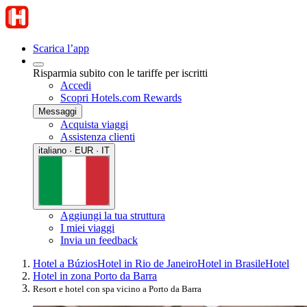
Scarica l’app
Risparmia subito con le tariffe per iscritti
Accedi
Scopri Hotels.com Rewards
Messaggi
Acquista viaggi
Assistenza clienti
italiano · EUR · IT
Aggiungi la tua struttura
I miei viaggi
Invia un feedback
Hotel a Búzios
Hotel in Rio de Janeiro
Hotel in Brasile
Hotel
Hotel in zona Porto da Barra
Resort e hotel con spa vicino a Porto da Barra