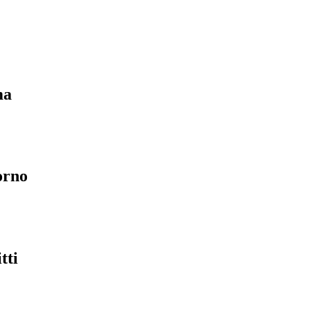
ma
orno
tti