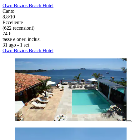
Own Buzios Beach Hotel
Canto
8,8/10
Eccellente
(622 recensioni)
74 €
tasse e oneri inclusi
31 ago - 1 set
Own Buzios Beach Hotel