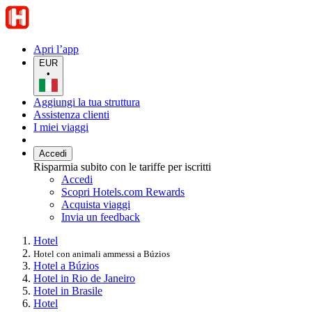
Apri l’app
EUR
•
Aggiungi la tua struttura
Assistenza clienti
I miei viaggi
Accedi
Risparmia subito con le tariffe per iscritti
Accedi
Scopri Hotels.com Rewards
Acquista viaggi
Invia un feedback
Hotel
Hotel con animali ammessi a Búzios
Hotel a Búzios
Hotel in Rio de Janeiro
Hotel in Brasile
Hotel