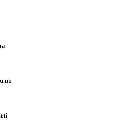
ma
orno
tti