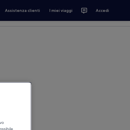
Assistenza clienti
I miei viaggi
Accedi
ivo
ossibile