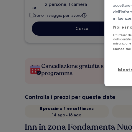
2 persone, 1 camera
accettare 
dell'infor
Sono in viaggio per lavoro
influenzer
Noi e i n
Cerca
Utilizzare da
dell’identifi
misurazione d
Elenco dei 
Cancellazione gratuita se cambi
Mostr
programma
Controlla i prezzi per queste date
Il prossimo fine settimana
14 ago - 16 ago
Inn in zona Fondamenta Nuov