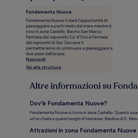
ore,
per
Fondamenta Nuove
un
soggiorno
Fondamenta Nuove ti darà l'opportunità di
di
passeggiare a pochi metri dal mare mentre ti
1
trovi in zona Castello. Bacino San Marco,
notte
Fermata del vaporetto Ca' d'Oro e Fermata
per
dei vaporetti di San Zaccaria ti
2
permetteranno di continuare a passeggiare a
adulti.
due passi dall'acqua.
Prezzi
Nascondi
e
Vai alle strutture
disponibilità
possono
cambiare.
Altre informazioni su Fon
Potrebbero
essere
previste
condizioni
Dov'è Fondamenta Nuove?
aggiuntive.
Fondamenta Nuove si trova in zona Castello. Questo quarti
un'occhiata a questi luoghi d'interesse: Basilica di S. Ma
Attrazioni in zona Fondamenta Nuove