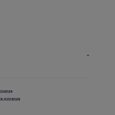
icinanze
le vicinanze