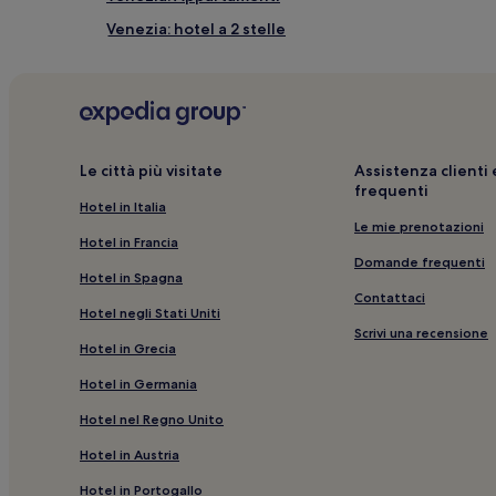
Venezia: hotel a 2 stelle
Museo Ebraico di Venezia: hotel nelle vicinanze
Piccolo Teatro delle Melodie Veneziane: hotel nelle
Museo Storico Navale: hotel nelle vicinanze
Biblioteca Nazionale Marciana: hotel nelle vicinanz
Le città più visitate
Assistenza client
frequenti
Via Garibaldi: B&B
Hotel in Italia
Venezia: Ostelli
Le mie prenotazioni
Hotel in Francia
Chiesa di Santa Maria Assunta: hotel nelle vicinanz
Domande frequenti
Hotel in Spagna
Fermata dei vaporetti di San Zaccaria: hotel nelle v
Contattaci
Hotel negli Stati Uniti
Venezia: B&B
Scrivi una recensione
Hotel in Grecia
Venezia: Hotel con piscina
Hotel in Germania
Venezia: Inn
Hotel nel Regno Unito
Veneto: Hotel con colazione gratuita
Hotel in Austria
Fondamenta Nuove: B&B
Hotel in Portogallo
Via Garibaldi: Appartamenti