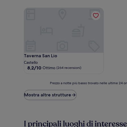
Taverna San Lio
Taverna San Lio
Taverna San Lio
Castello
8.2
8,2/10
Ottimo
(264 recensioni)
su
10,
Ottimo,
Prezzo
Prezzo a notte più basso trovato nelle ultime 24 or
(264
a
recensioni)
notte
Mostra altre strutture
più
basso
trovato
nelle
ultime
I principali luoghi di intere
24