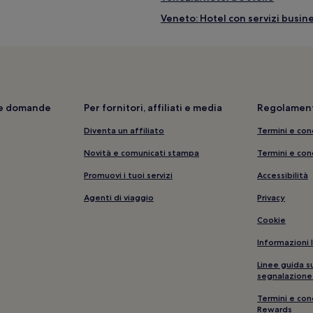
Veneto: Hotel con servizi busin
Venezia: hotel a 3 stelle
 vicinanze
Veneto: Hotel con animali amme
Museo Wagner: hotel nelle vici
e
Veneto: Hotel di lusso
i e domande
Per fornitori, affiliati e media
Regolament
Mestre: Guest house
Diventa un affiliato
Termini e con
Venezia: Hotel per famiglie
Novità e comunicati stampa
Termini e con
e
Isola di San Giorgio Maggiore:
Promuovi i tuoi servizi
Accessibilità
icinanze
Basilica di San Giovanni e Paolo:
Agenti di viaggio
Privacy
Palazzo Barbaro: hotel nelle vi
Cookie
Campo San Polo: hotel nelle vic
Informazioni 
Chiesa di San Moisè: hotel nelle
Linee guida s
Venezia: Hotel con parcheggio
segnalazione
Arsenale della Biennale di Venez
Termini e con
Rewards
Bacino San Marco: Hotel con pa