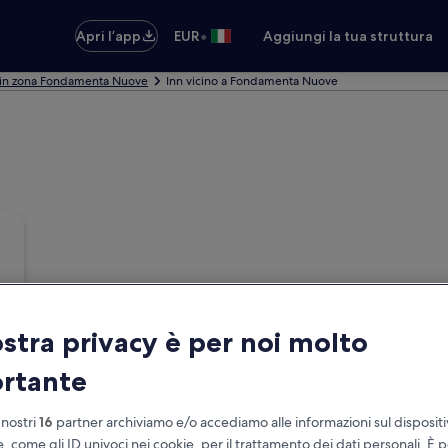
•
Apri l’app
EUR
Aggiungi la tua struttura
 in zona Fondamenta Nuove
Inn vicino a Fondamenta Nuove
ostra privacy è per noi molto
rtante
 nostri
16
partner archiviamo e/o accediamo alle informazioni sul disposit
e, come gli ID univoci nei cookie, per il trattamento dei dati personali. È p