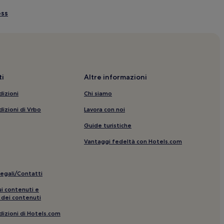
ess
ssi
nanze
i
Altre informazioni
dizioni
Chi siamo
dizioni di Vrbo
Lavora con noi
 Guest house
Guide turistiche
 hotel nelle vicinanze
Vantaggi fedeltà con Hotels.com
cinanze
inanze
legali/Contatti
 vicinanze
ui contenuti e
 dei contenuti
ia: hotel nelle vicinanze
dizioni di Hotels.com
rcheggio nelle vicinanze