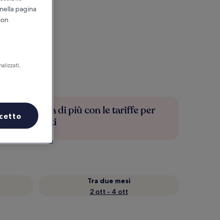
 nella pagina
non
alizzati,
Risparmia di più con le tariffe per
cetto
soli iscritti
Tra due mesi
2 ott - 4 ott