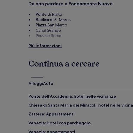
Da non perdere a Fondamenta Nuove
Ponte di Rialto
Basilica di S. Marco
Piazza San Marco
Canal Grande
Piazzale Roma
Cose da fare in zona Fondamenta Nuove
Più informazioni
Galleria Giorgio Franchetti alla Ca' d'Oro
Mercato di Rialto
Continua a cercare
Casinò di Venezia
Palazzo Ducale
Teatro La Fenice
Alloggi
Auto
Ponte dell'Accademia: hotel nelle vicinanze
Chiesa di Santa Maria dei Miracoli: hotel nelle vicin
Zattere: Appartamenti
Venezia: Hotel con parcheggio
Venezia: Appartamenti