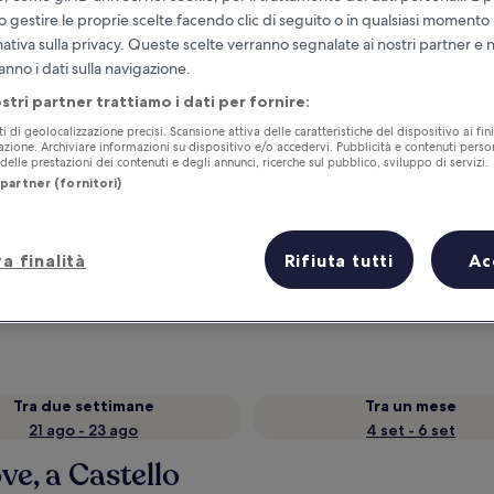
o gestire le proprie scelte facendo clic di seguito o in qualsiasi momento
mativa sulla privacy. Queste scelte verranno segnalate ai nostri partner e 
anno i dati sulla navigazione.
ostri partner trattiamo i dati per fornire:
ti di geolocalizzazione precisi. Scansione attiva delle caratteristiche del dispositivo ai fini
cazione. Archiviare informazioni su dispositivo e/o accedervi. Pubblicità e contenuti person
elle prestazioni dei contenuti e degli annunci, ricerche sul pubblico, sviluppo di servizi.
partner (fornitori)
Accumula vantaggi con ogni notte di
a finalità
Rifiuta tutti
Ac
soggiorno
Tra due settimane
Tra un mese
21 ago - 23 ago
4 set - 6 set
e, a Castello