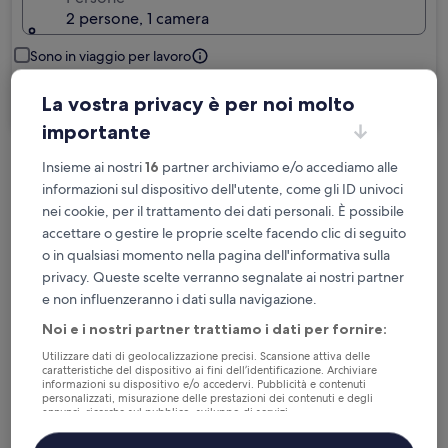
2 persone, 1 camera
Sono in viaggio per lavoro
Cerca
La vostra privacy è per noi molto
importante
Insieme ai nostri
16
partner archiviamo e/o accediamo alle
Cancellazione gratuita se cambi
informazioni sul dispositivo dell'utente, come gli ID univoci
programma
nei cookie, per il trattamento dei dati personali. È possibile
accettare o gestire le proprie scelte facendo clic di seguito
Accumula vantaggi con ogni notte di
o in qualsiasi momento nella pagina dell'informativa sulla
soggiorno
privacy. Queste scelte verranno segnalate ai nostri partner
e non influenzeranno i dati sulla navigazione.
Risparmia di più con le tariffe per soli
Noi e i nostri partner trattiamo i dati per fornire:
iscritti
Utilizzare dati di geolocalizzazione precisi. Scansione attiva delle
caratteristiche del dispositivo ai fini dell’identificazione. Archiviare
informazioni su dispositivo e/o accedervi. Pubblicità e contenuti
personalizzati, misurazione delle prestazioni dei contenuti e degli
annunci, ricerche sul pubblico, sviluppo di servizi.
Controlla i prezzi per queste date
Elenco dei partner (fornitori)