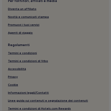
Per fornitori, affiliati e media
Calle de la Princesa: Ostelli
Diventa un affiliato
Madrid: Resort e hotel con spa
Novità e comunicati stampa
Plaza de las Descalzas: hotel nelle vicinanze
Gran Via: hotel nelle vicinanze
Promuovi i tuoi servizi
Moncloa-Aravaca: Aparthotel
Agenti di viaggio
Comunità di Madrid: Hotel con parcheggio
Regolamenti
Monumento a Juan Pablo II: hotel nelle vicinanze
Termini e condizioni
Gran Via: Hotel con palestra nelle vicinanze
Termini e condizioni di Vrbo
Museo di Arte Contemporanea: hotel nelle vicinanze
Accessibilità
Ufficio Informazioni Turistiche: hotel nelle vicinanze
Calle Preciados: hotel nelle vicinanze
Privacy
Gran Via: Hotel con piscina nelle vicinanze
Cookie
Teatro Caser Calderón de Madrid: hotel nelle vicinanze
Informazioni legali/Contatti
Paseo del Prado: Ostelli
Linee guida sui contenuti e segnalazione dei contenuti
Madrid: Hotel per golfisti
Termini e condizioni di Hotels.com Rewards