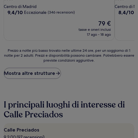
a
a
Centro di Madrid
Centro di M
2.0
2.0
9.4
8.4
9,4/10
8,4/10
Eccezionale
O
(346 recensioni)
su
su
stelle
stelle
Il
79 €
10,
10,
prezzo
Eccezionale,
Ottimo,
tasse e oneri inclusi
attuale
(346
(113
17 ago - 18 ago
è
recensioni)
recensioni
79 €
Prezzo
Prezzo a notte più basso trovato nelle ultime 24 ore, per un soggiorno di 1
notte per 2 adulti. Prezzi e disponibilità possono cambiare. Potrebbero essere
a
previste condizioni aggiuntive.
notte
più
basso
Mostra altre strutture
trovato
nelle
ultime
24
ore,
I principali luoghi di interesse di
per
un
Calle Preciados
soggiorno
di
1
Calle Preciados
notte
9.2/10 (97 recensioni)