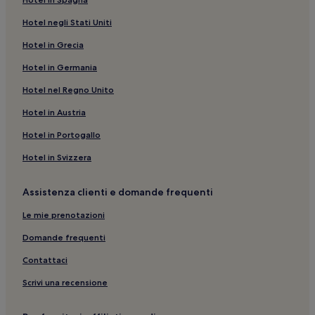
Quartiere degli affari di Parla: Ostelli
Hotel negli Stati Uniti
Monumento a Miguel de Cervantes: hotel nelle vicinanze
Hotel in Grecia
Plaza de la Villa: hotel nelle vicinanze
Hotel in Germania
Casa de Campo: Pensioni
Plaza de España - Princesa: Ostelli
Hotel nel Regno Unito
Sol: hotel
Hotel in Austria
Palazzo di Santa Cruz: hotel nelle vicinanze
Hotel in Portogallo
Madrid: Hotel con cucina
Hotel in Svizzera
Parco della Fuente del Berro: Aparthotel
Assistenza clienti e domande frequenti
Barrio de las Letras: Hotel per fare shopping
Le mie prenotazioni
Galleria d'arte Sala Alcalá 31: hotel nelle vicinanze
Statua di Carlos III: hotel nelle vicinanze
Domande frequenti
Calle Preciados: Hotel economici nelle vicinanze
Contattaci
Madrid: Pensioni
Scrivi una recensione
Madrid: Aparthotel