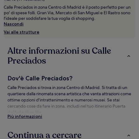
per
2
Calle Preciados in zona Centro di Madrid è il posto perfetto per un
adulti.
po' di spese folli. Gran Via, Mercato di San Miguel e El Rastro sono
Prezzi
l'ideale per soddisfare la tua voglia di shopping.
e
Nascondi
disponibilità
Vai alle strutture
possono
cambiare.
Potrebbero
Altre informazioni su Calle
essere
previste
Preciados
condizioni
aggiuntive.
Dov'è Calle Preciados?
Calle Preciados si trova in zona Centro di Madrid. Si tratta di un
quartiere dalla rinomata scena artistica che vanta attrazioni come
ottime opzioni d'intrattenimento e numerosi musei. Se stai
cercando cose da fare in zona, includi nel tuo itinerario Puerta
del Sol e Gran Via.
Più informazioni
Attrazioni in zona Calle Preciados
Continua a cercare
Da non perdere a Calle Preciados