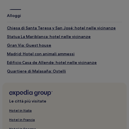
Puerta del Sol
Statua dell'Orso e del Corbezzolo
Alloggi
Plaza de Callao
Statua di Carlos III
Chiesa di Santa Teresa y San José: hotel nelle vicinanze
Gran Via
Statua La Mariblanca: hotel nelle vicinanze
Cose da fare in zona Calle Preciados
Gran Via: Guest house
Fnac
Casino de Madrid
Madrid: Hotel con animali ammessi
Casino Gran Via
Teatro Rialto
Edificio Casa de Allende: hotel nelle vicinanze
Teatro La Strada Gran Vía
Quartiere di Malasaña: Ostelli
Teatro Ateneo de Madrid: hotel nelle vicinanze
Plaza del Ángel: hotel nelle vicinanze
Quartiere di Malasaña: Aparthotel
Le città più visitate
Stazione metro di Tribunal: hotel nelle vicinanze
Hotel in Italia
Mercado de Fuencarral: hotel nelle vicinanze
Hotel in Francia
Stazione metro di Ópera: hotel nelle vicinanze
Hotel in Spagna