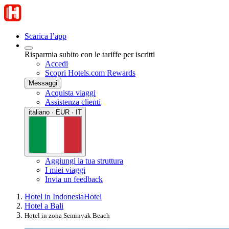
Scarica l’app
Risparmia subito con le tariffe per iscritti
Accedi
Scopri Hotels.com Rewards
Messaggi
Acquista viaggi
Assistenza clienti
italiano · EUR · IT
Aggiungi la tua struttura
I miei viaggi
Invia un feedback
Hotel in Indonesia
Hotel
Hotel a Bali
Hotel in zona Seminyak Beach