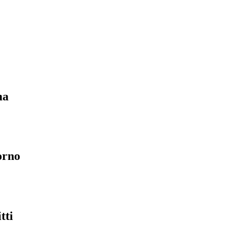
ma
orno
tti