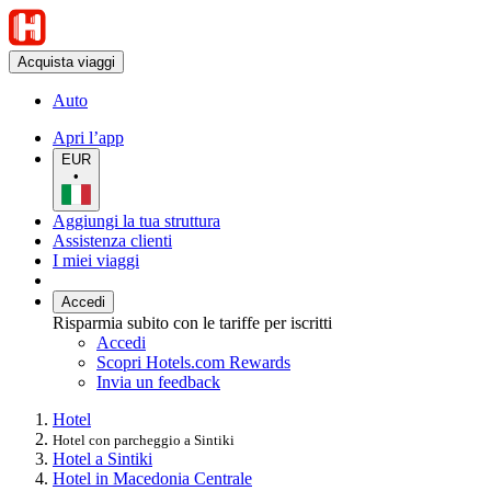
Acquista viaggi
Auto
Apri l’app
EUR
•
Aggiungi la tua struttura
Assistenza clienti
I miei viaggi
Accedi
Risparmia subito con le tariffe per iscritti
Accedi
Scopri Hotels.com Rewards
Invia un feedback
Hotel
Hotel con parcheggio a Sintiki
Hotel a Sintiki
Hotel in Macedonia Centrale