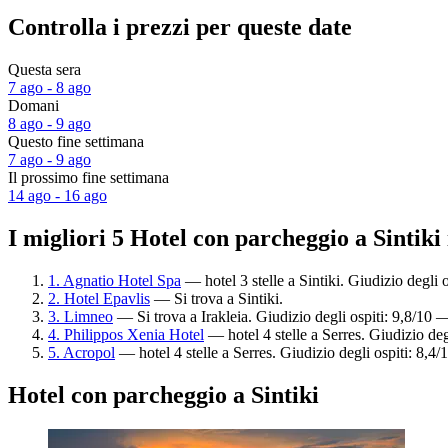
Controlla i prezzi per queste date
Questa sera
7 ago - 8 ago
Domani
8 ago - 9 ago
Questo fine settimana
7 ago - 9 ago
Il prossimo fine settimana
14 ago - 16 ago
I migliori 5 Hotel con parcheggio a Sintiki
1. Agnatio Hotel Spa
— hotel 3 stelle a Sintiki. Giudizio degli 
2. Hotel Epavlis
— Si trova a Sintiki.
3. Limneo
— Si trova a Irakleia. Giudizio degli ospiti: 9,8/10 
4. Philippos Xenia Hotel
— hotel 4 stelle a Serres. Giudizio de
5. Acropol
— hotel 4 stelle a Serres. Giudizio degli ospiti: 8,4
Hotel con parcheggio a Sintiki