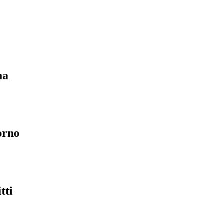
ma
orno
tti