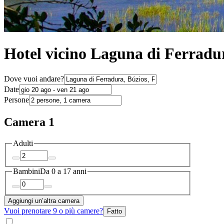
Hotel vicino Laguna di Ferradur
Dove vuoi andare?
Date
Persone
Camera 1
Adulti
Bambini
Da 0 a 17 anni
Aggiungi un’altra camera
Vuoi prenotare 9 o più camere?
Fatto