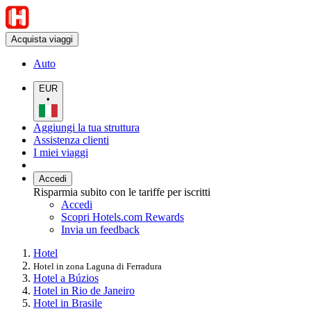
Acquista viaggi
Auto
EUR
•
Aggiungi la tua struttura
Assistenza clienti
I miei viaggi
Accedi
Risparmia subito con le tariffe per iscritti
Accedi
Scopri Hotels.com Rewards
Invia un feedback
Hotel
Hotel in zona Laguna di Ferradura
Hotel a Búzios
Hotel in Rio de Janeiro
Hotel in Brasile