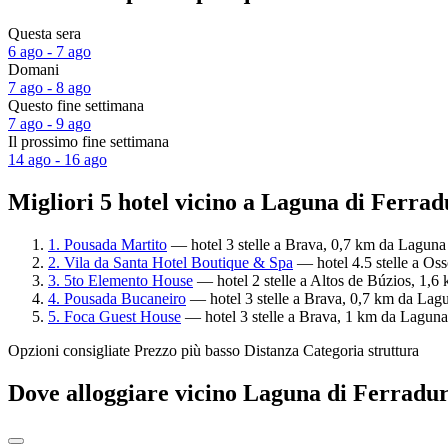
Questa sera
6 ago - 7 ago
Domani
7 ago - 8 ago
Questo fine settimana
7 ago - 9 ago
Il prossimo fine settimana
14 ago - 16 ago
Migliori 5 hotel vicino a Laguna di Ferrad
1. Pousada Martito
— hotel 3 stelle a Brava, 0,7 km da Laguna 
2. Vila da Santa Hotel Boutique & Spa
— hotel 4.5 stelle a Oss
3. 5to Elemento House
— hotel 2 stelle a Altos de Búzios, 1,6
4. Pousada Bucaneiro
— hotel 3 stelle a Brava, 0,7 km da Lagu
5. Foca Guest House
— hotel 3 stelle a Brava, 1 km da Laguna 
Opzioni consigliate
Prezzo più basso
Distanza
Categoria struttura
Dove alloggiare vicino Laguna di Ferradu