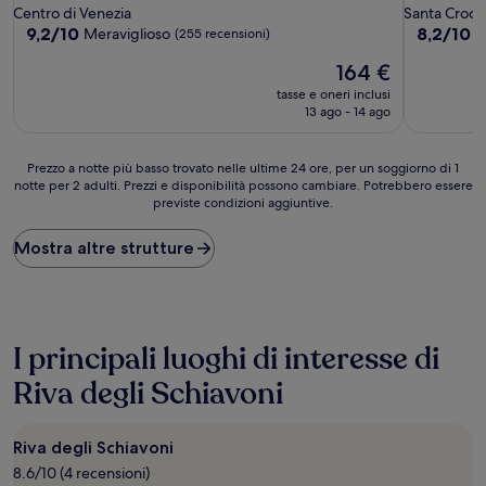
Centro di Venezia
Santa Croce
9.2
8.2
9,2/10
8,2/10
Meraviglioso
O
(255 recensioni)
su
su
Il
164 €
10,
10,
prezzo
Meraviglioso,
Ottimo,
tasse e oneri inclusi
attuale
(255
(707
13 ago - 14 ago
è
recensioni)
recensioni
164 €
Prezzo
Prezzo a notte più basso trovato nelle ultime 24 ore, per un soggiorno di 1
notte per 2 adulti. Prezzi e disponibilità possono cambiare. Potrebbero essere
a
previste condizioni aggiuntive.
notte
più
basso
Mostra altre strutture
trovato
nelle
ultime
24
ore,
I principali luoghi di interesse di
per
un
Riva degli Schiavoni
soggiorno
di
1
Riva degli Schiavoni
notte
8.6/10 (4 recensioni)
per