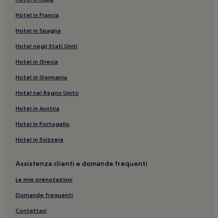
Venezia: Hotel con palestra
Hotel in Francia
Negozio Olivetti: hotel nelle vicinanze
Hotel in Spagna
Veneto: hotel
Hotel negli Stati Uniti
Chiesa di Santa Maria dei Miracoli: hotel nelle vicinanze
Hotel in Grecia
Fondamenta Nuove: hotel nelle vicinanze
Hotel in Germania
Isola di San Giorgio Maggiore: B&B
Hotel nel Regno Unito
Mestre: Guest house
Hotel in Austria
Venezia: Cottage
Hotel in Portogallo
Venezia: Hotel con parcheggio
Hotel in Svizzera
Mira: B&B
Chiesa di San Giacomo di Rialto: hotel nelle vicinanze
Assistenza clienti e domande frequenti
Via Garibaldi: B&B
Le mie prenotazioni
Via Garibaldi: Appartamenti
Domande frequenti
Teatro La Fenice: hotel nelle vicinanze
Contattaci