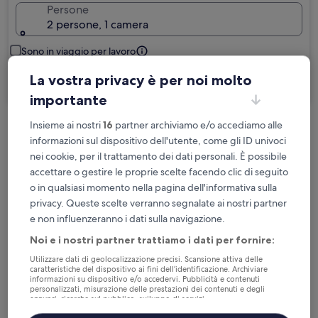
Persone
2 persone, 1 camera
Sono in viaggio per lavoro
La vostra privacy è per noi molto
Cerca
importante
Insieme ai nostri
16
partner archiviamo e/o accediamo alle
Cancellazione gratuita se cambi
informazioni sul dispositivo dell'utente, come gli ID univoci
programma
nei cookie, per il trattamento dei dati personali. È possibile
accettare o gestire le proprie scelte facendo clic di seguito
Accumula vantaggi con ogni notte di
o in qualsiasi momento nella pagina dell'informativa sulla
soggiorno
privacy. Queste scelte verranno segnalate ai nostri partner
e non influenzeranno i dati sulla navigazione.
Risparmia di più con le tariffe per soli
Noi e i nostri partner trattiamo i dati per fornire:
iscritti
Utilizzare dati di geolocalizzazione precisi. Scansione attiva delle
caratteristiche del dispositivo ai fini dell’identificazione. Archiviare
informazioni su dispositivo e/o accedervi. Pubblicità e contenuti
personalizzati, misurazione delle prestazioni dei contenuti e degli
annunci, ricerche sul pubblico, sviluppo di servizi.
Controlla i prezzi per queste date
Elenco dei partner (fornitori)