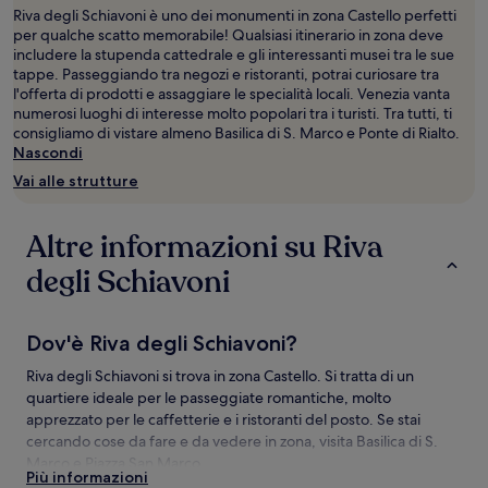
2
Riva degli Schiavoni è uno dei monumenti in zona Castello perfetti
adulti.
per qualche scatto memorabile! Qualsiasi itinerario in zona deve
Prezzi
includere la stupenda cattedrale e gli interessanti musei tra le sue
e
tappe. Passeggiando tra negozi e ristoranti, potrai curiosare tra
disponibilità
l'offerta di prodotti e assaggiare le specialità locali. Venezia vanta
possono
numerosi luoghi di interesse molto popolari tra i turisti. Tra tutti, ti
cambiare.
consigliamo di vistare almeno Basilica di S. Marco e Ponte di Rialto.
Potrebbero
Nascondi
essere
Vai alle strutture
previste
condizioni
aggiuntive.
Altre informazioni su Riva
degli Schiavoni
Dov'è Riva degli Schiavoni?
Riva degli Schiavoni si trova in zona Castello. Si tratta di un
quartiere ideale per le passeggiate romantiche, molto
apprezzato per le caffetterie e i ristoranti del posto. Se stai
cercando cose da fare e da vedere in zona, visita Basilica di S.
Marco e Piazza San Marco.
Più informazioni