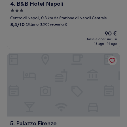
B&B Hotel Napoli
4. B&B Hotel Napoli
Struttura
a
Centro di Napoli, 0,3 km da Stazione di Napoli Centrale
3.0
8.4
8,4/10
Ottimo
(1.005 recensioni)
stelle
su
Il
90 €
10,
prezzo
Ottimo,
tasse e oneri inclusi
attuale
13 ago - 14 ago
(1.005
è
recensioni)
90 €
Palazzo Firenze
Palazzo Firenze
5. Palazzo Firenze