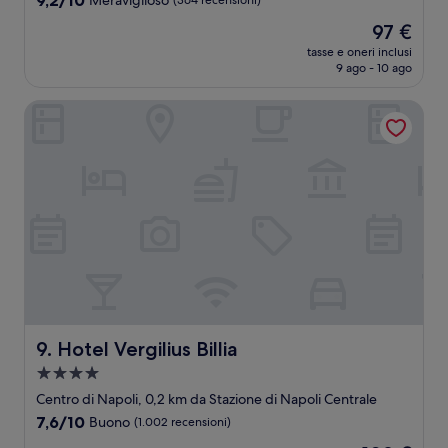
9,2/10
Meraviglioso
(364 recensioni)
su
Il
97 €
10,
prezzo
Meraviglioso,
tasse e oneri inclusi
attuale
9 ago - 10 ago
(364
è
recensioni)
97 €
Hotel Vergilius Billia
Hotel Vergilius Billia
9. Hotel Vergilius Billia
Struttura
a
Centro di Napoli, 0,2 km da Stazione di Napoli Centrale
4.0
7.6
7,6/10
Buono
(1.002 recensioni)
stelle
su