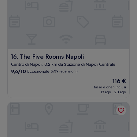
The Five Rooms Napoli
16. The Five Rooms Napoli
Centro di Napoli, 0,2 km da Stazione di Napoli Centrale
9.6
9,6/10
Eccezionale
(639 recensioni)
su
Il
116 €
10,
prezzo
Eccezionale,
tasse e oneri inclusi
attuale
19 ago - 20 ago
(639
è
recensioni)
116 €
Hotel Nuovo Rebecchino