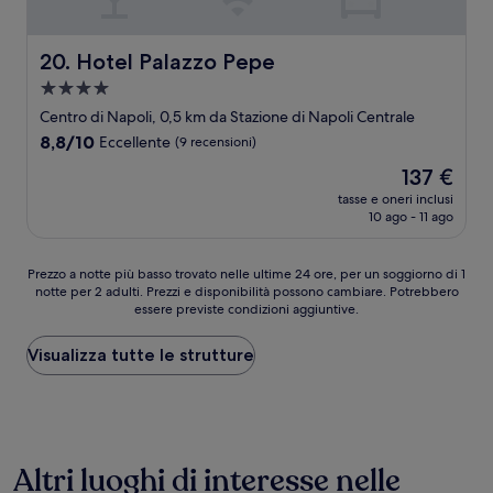
Hotel Palazzo Pepe
20. Hotel Palazzo Pepe
Struttura
a
Centro di Napoli, 0,5 km da Stazione di Napoli Centrale
4.0
8.8
8,8/10
Eccellente
(9 recensioni)
stelle
su
Il
137 €
10,
prezzo
Eccellente,
tasse e oneri inclusi
attuale
10 ago - 11 ago
(9
è
recensioni)
137 €
Prezzo
Prezzo a notte più basso trovato nelle ultime 24 ore, per un soggiorno di 1
notte per 2 adulti. Prezzi e disponibilità possono cambiare. Potrebbero
a
essere previste condizioni aggiuntive.
notte
più
basso
Visualizza tutte le strutture
trovato
nelle
ultime
24
ore,
Altri luoghi di interesse nelle
per
un