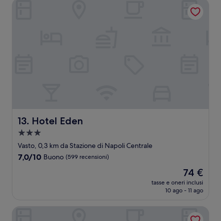
Hotel Eden
Hotel Eden
13. Hotel Eden
Struttura
a
Vasto, 0,3 km da Stazione di Napoli Centrale
3.0
7.0
7,0/10
Buono
(599 recensioni)
stelle
su
Il
74 €
10,
prezzo
Buono,
tasse e oneri inclusi
attuale
10 ago - 11 ago
(599
è
recensioni)
74 €
Ideal City Walk