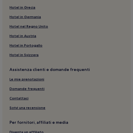
Hotel in Grecia
Centro Direzionale: hotel a 4 stelle
Chiesa Sant’Eligio: hotel nelle vicinanze
Hotel in Germania
Napoli: hotel a 5 stelle
Hotel nel Regno Unito
Stazione metro di Piazza Garibaldi: hotel nelle vicinanze
Hotel in Austria
Chiesa di Santa Maria Egiziaca a Forcella: hotel nelle
Hotel in Portogallo
vicinanze
Hotel in Svizzera
Mercato di Pignasecca: Hotel con parcheggio nelle
vicinanze
Assistenza clienti e domande frequenti
Centro Direzionale: Ostelli
Le mie prenotazioni
Napoli: Hotel con piscina
Domande frequenti
Decumani: Resort e hotel con spa
Contattaci
Napoli: Hotel LGBTQIA+
Fermata del tram di Ponte Casanova Ist. Sogliano: hotel
Scrivi una recensione
nelle vicinanze
Via Toledo: hotel a 3 stelle
Per fornitori, affiliati e media
Decumani: Hotel con animali ammessi
Diventa un affiliato