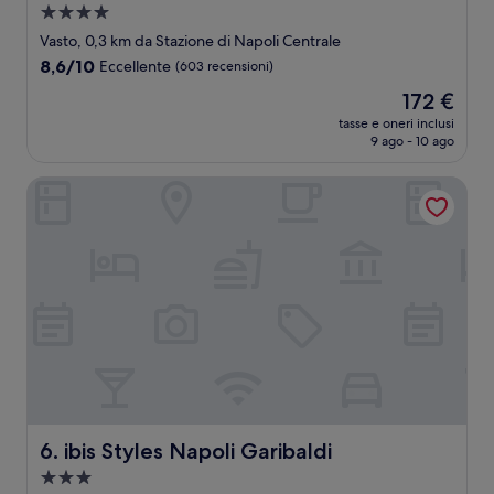
Struttura
a
Vasto, 0,3 km da Stazione di Napoli Centrale
4.0
8.6
8,6/10
Eccellente
(603 recensioni)
stelle
su
Il
172 €
10,
prezzo
Eccellente,
tasse e oneri inclusi
attuale
9 ago - 10 ago
(603
è
recensioni)
172 €
ibis Styles Napoli Garibaldi
ibis Styles Napoli Garibaldi
6. ibis Styles Napoli Garibaldi
Struttura