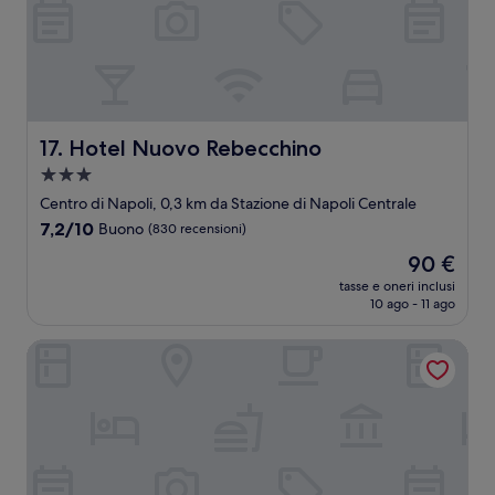
Hotel Nuovo Rebecchino
17. Hotel Nuovo Rebecchino
Struttura
a
Centro di Napoli, 0,3 km da Stazione di Napoli Centrale
3.0
7.2
7,2/10
Buono
(830 recensioni)
stelle
su
Il
90 €
10,
prezzo
Buono,
tasse e oneri inclusi
attuale
10 ago - 11 ago
(830
è
recensioni)
90 €
Best Western Hotel dei Mille