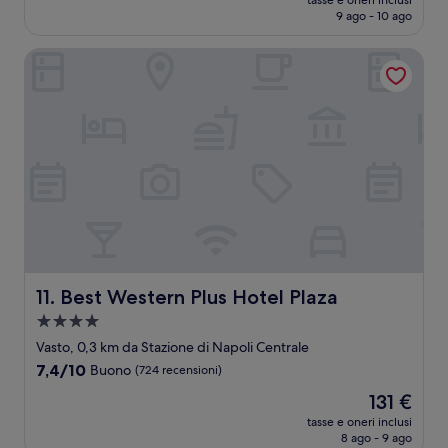
Eccezionale,
tasse e oneri inclusi
attuale
9 ago - 10 ago
(31
è
recensioni)
171 €
Best Western Plus Hotel Plaza
Best Western Plus Hotel Plaza
11. Best Western Plus Hotel Plaza
Struttura
a
Vasto, 0,3 km da Stazione di Napoli Centrale
4.0
7.4
7,4/10
Buono
(724 recensioni)
stelle
su
Il
131 €
10,
prezzo
Buono,
tasse e oneri inclusi
attuale
8 ago - 9 ago
(724