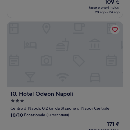
Il
109 €
10,
prezzo
Buono,
tasse e oneri inclusi
attuale
23 ago - 24 ago
(1.002
è
recensioni)
109 €
Hotel Odeon Napoli
Hotel Odeon Napoli
10. Hotel Odeon Napoli
Struttura
a
Centro di Napoli, 0,2 km da Stazione di Napoli Centrale
3.0
10.0
10/10
Eccezionale
(31 recensioni)
stelle
su
Il
171 €
10,
prezzo