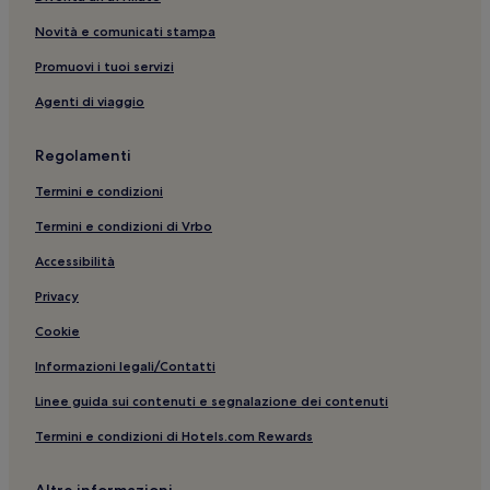
Spaccanapoli: hotel nelle vicinanze
Novità e comunicati stampa
Napoli: Hotel con servizi business
Promuovi i tuoi servizi
Centro Direzionale: Hotel economici
Agenti di viaggio
Via San Gregorio Armeno: Guest house
Regolamenti
Centro storico: hotel
Fermata del tram di Ponte Casanova Novara: hotel nelle
Termini e condizioni
vicinanze
Termini e condizioni di Vrbo
Napoli: Hotel di lusso
Accessibilità
Centro Direzionale: Hotel con palestra
Privacy
Basilica di San Paolo Maggiore: hotel nelle vicinanze
Cookie
Stazione di Napoli Centrale: hotel nelle vicinanze
Informazioni legali/Contatti
Stazione di Porta Nolana: hotel nelle vicinanze
Linee guida sui contenuti e segnalazione dei contenuti
Via San Gregorio Armeno: Resort e hotel con spa nelle
vicinanze
Termini e condizioni di Hotels.com Rewards
Napoli: Hotel con animali ammessi