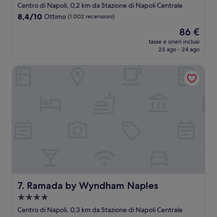
a
Centro di Napoli, 0,2 km da Stazione di Napoli Centrale
3.0
8.4
8,4/10
Ottimo
(1.002 recensioni)
stelle
su
Il
86 €
10,
prezzo
Ottimo,
tasse e oneri inclusi
attuale
23 ago - 24 ago
(1.002
è
recensioni)
86 €
Ramada by Wyndham Naples
Ramada by Wyndham Naples
7. Ramada by Wyndham Naples
Struttura
a
Centro di Napoli, 0,3 km da Stazione di Napoli Centrale