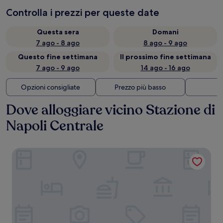
Controlla i prezzi per queste date
Questa sera
Domani
7 ago - 8 ago
8 ago - 9 ago
Questo fine settimana
Il prossimo fine settimana
7 ago - 9 ago
14 ago - 16 ago
Opzioni consigliate
Prezzo più basso
Di
Dove alloggiare vicino Stazione di
Napoli Centrale
Starhotels Terminus