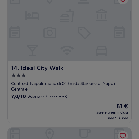
Ideal City Walk
14. Ideal City Walk
Struttura
a
Centro di Napoli, meno di 0,1 km da Stazione di Napoli
3.0
Centrale
stelle
7.0
7,0/10
Buono
(712 recensioni)
su
Il
81 €
10,
prezzo
Buono,
tasse e oneri inclusi
attuale
11 ago - 12 ago
(712
è
recensioni)
81 €
Stelle Hotel The Businest