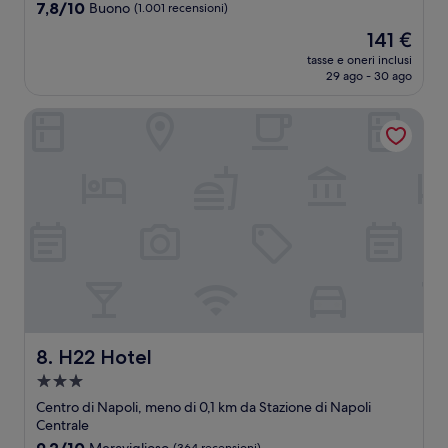
4.0
7.8
7,8/10
Buono
(1.001 recensioni)
stelle
su
Il
141 €
10,
prezzo
Buono,
tasse e oneri inclusi
attuale
29 ago - 30 ago
(1.001
è
recensioni)
141 €
H22 Hotel
H22 Hotel
8. H22 Hotel
Struttura
a
Centro di Napoli, meno di 0,1 km da Stazione di Napoli
3.0
Centrale
stelle
9.2