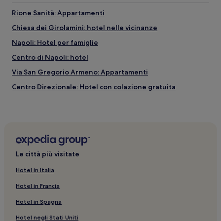
Rione Sanità: Appartamenti
Chiesa dei Girolamini: hotel nelle vicinanze
Napoli: Hotel per famiglie
Centro di Napoli: hotel
Via San Gregorio Armeno: Appartamenti
Centro Direzionale: Hotel con colazione gratuita
Centro Direzionale: Hotel per famiglie
Napoli: B&B
Via Toledo: hotel nelle vicinanze
Chiesa dei Santi Apostoli: hotel nelle vicinanze
Le città più visitate
Mercato di Pignasecca: Guest house
Hotel in Italia
Napoli: Hotel con sorgente termale
Hotel in Francia
Basilica di San Lorenzo Maggiore: hotel nelle vicinanze
Hotel in Spagna
Mercato di Pignasecca: Aparthotel
Hotel negli Stati Uniti
Napoli: Hotel con colazione gratuita