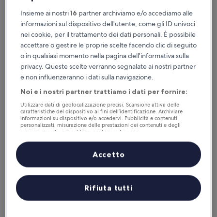
Insieme ai nostri
16
partner archiviamo e/o accediamo alle
informazioni sul dispositivo dell'utente, come gli ID univoci
nei cookie, per il trattamento dei dati personali. È possibile
CX Naples Centrale
2. CX Naples Centrale
accettare o gestire le proprie scelte facendo clic di seguito
Centro di Napoli, 0,3 km da Stazione di Napoli Centrale
o in qualsiasi momento nella pagina dell'informativa sulla
9.2
9,2/10
privacy. Queste scelte verranno segnalate ai nostri partner
Meraviglioso
(168 recensioni)
su
e non influenzeranno i dati sulla navigazione.
Il
96 €
10,
prezzo
Noi e i nostri partner trattiamo i dati per fornire:
Meraviglioso,
tasse e oneri inclusi
attuale
23 ago - 24 ago
(168
Utilizzare dati di geolocalizzazione precisi. Scansione attiva delle
è
recensioni)
caratteristiche del dispositivo ai fini dell’identificazione. Archiviare
96 €
UNA Hotels Napoli
informazioni su dispositivo e/o accedervi. Pubblicità e contenuti
personalizzati, misurazione delle prestazioni dei contenuti e degli
annunci, ricerche sul pubblico, sviluppo di servizi.
Elenco dei partner (fornitori)
Accetto
Rifiuta tutti