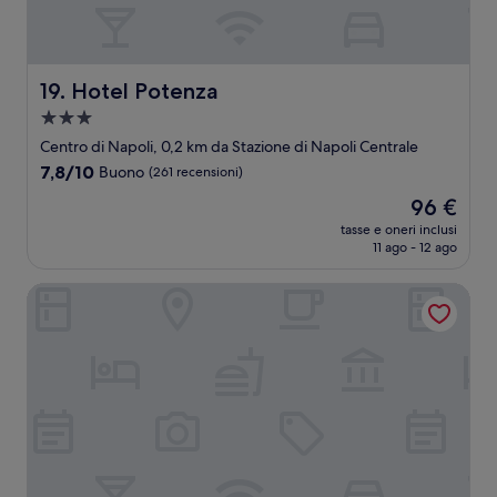
Hotel Potenza
19. Hotel Potenza
Struttura
a
Centro di Napoli, 0,2 km da Stazione di Napoli Centrale
3.0
7.8
7,8/10
Buono
(261 recensioni)
stelle
su
Il
96 €
10,
prezzo
Buono,
tasse e oneri inclusi
attuale
11 ago - 12 ago
(261
è
recensioni)
96 €
Hotel Palazzo Pepe