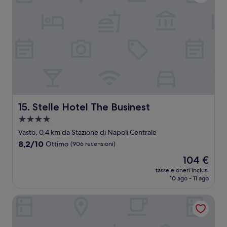
Stelle Hotel The Businest
15. Stelle Hotel The Businest
Struttura
a
Vasto, 0,4 km da Stazione di Napoli Centrale
4.0
8.2
8,2/10
Ottimo
(906 recensioni)
stelle
su
Il
104 €
10,
prezzo
Ottimo,
tasse e oneri inclusi
attuale
10 ago - 11 ago
(906
è
recensioni)
104 €
The Five Rooms Napoli