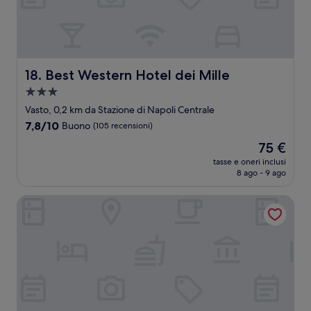
Best Western Hotel dei Mille
18. Best Western Hotel dei Mille
Struttura
a
Vasto, 0,2 km da Stazione di Napoli Centrale
3.0
7.8
7,8/10
Buono
(105 recensioni)
stelle
su
Il
75 €
10,
prezzo
Buono,
tasse e oneri inclusi
attuale
8 ago - 9 ago
(105
è
recensioni)
75 €
Hotel Potenza