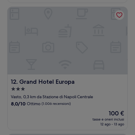
è
recensioni)
131 €
Grand Hotel Europa
Grand Hotel Europa
12. Grand Hotel Europa
Struttura
a
Vasto, 0,3 km da Stazione di Napoli Centrale
3.0
8.0
8,0/10
Ottimo
(1.006 recensioni)
stelle
su
Il
100 €
10,
prezzo
Ottimo,
tasse e oneri inclusi
attuale
12 ago - 13 ago
(1.006
è
recensioni)
100 €