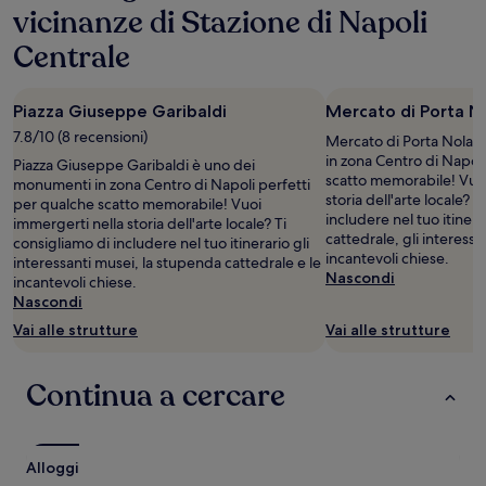
vicinanze di Stazione di Napoli
soggiorno
di
Centrale
1
notte
per
Piazza Giuseppe Garibaldi
Mercato di Porta N
2
adulti.
7.8/10 (8 recensioni)
Mercato di Porta Nolan
Prezzi
in zona Centro di Napoli
Piazza Giuseppe Garibaldi è uno dei
e
scatto memorabile! Vuoi
monumenti in zona Centro di Napoli perfetti
disponibilità
storia dell'arte locale? T
per qualche scatto memorabile! Vuoi
possono
includere nel tuo itiner
immergerti nella storia dell'arte locale? Ti
cambiare.
cattedrale, gli interessa
consigliamo di includere nel tuo itinerario gli
Potrebbero
incantevoli chiese.
interessanti musei, la stupenda cattedrale e le
essere
Nascondi
incantevoli chiese.
previste
Nascondi
condizioni
Vai alle strutture
Vai alle strutture
aggiuntive.
Continua a cercare
Alloggi