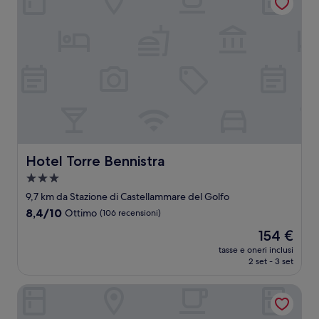
Hotel Torre Bennistra
Hotel Torre Bennistra
Struttura
a
9,7 km da Stazione di Castellammare del Golfo
3.0
8.4
8,4/10
Ottimo
(106 recensioni)
stelle
su
Il
154 €
10,
prezzo
Ottimo,
tasse e oneri inclusi
attuale
2 set - 3 set
(106
è
recensioni)
154 €
Hotel Belvedere Resort 4 stelle