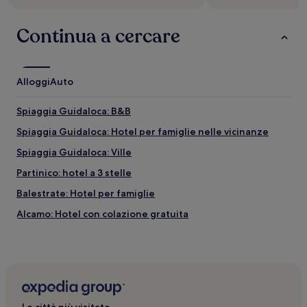
Continua a cercare
Alloggi
Auto
Spiaggia Guidaloca: B&B
Spiaggia Guidaloca: Hotel per famiglie nelle vicinanze
Spiaggia Guidaloca: Ville
Partinico: hotel a 3 stelle
Balestrate: Hotel per famiglie
Alcamo: Hotel con colazione gratuita
Stazione di Alcamo Diramazione: hotel nelle vicinanze
Castellammare del Golfo: Resort e hotel con spa
Spaggia Forgia: hotel nelle vicinanze
Castello di Calathamet: hotel nelle vicinanze