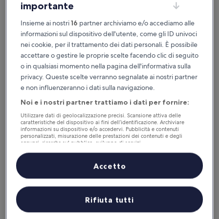
importante
Costamante Suites & Spa
Costamante Suites & Spa
Insieme ai nostri
16
partner archiviamo e/o accediamo alle
Struttura
informazioni sul dispositivo dell'utente, come gli ID univoci
a
2,7 km da Stazione di Castellammare del Golfo
nei cookie, per il trattamento dei dati personali. È possibile
4.0
10.0
10/10
Eccezionale
(32 recensioni)
accettare o gestire le proprie scelte facendo clic di seguito
stelle
su
o in qualsiasi momento nella pagina dell'informativa sulla
Il
238 €
10,
prezzo
privacy. Queste scelte verranno segnalate ai nostri partner
Eccezionale,
tasse e oneri inclusi
attuale
2 set - 3 set
(32
e non influenzeranno i dati sulla navigazione.
è
recensioni)
238 €
Noi e i nostri partner trattiamo i dati per fornire:
Casale Ginisara
Utilizzare dati di geolocalizzazione precisi. Scansione attiva delle
caratteristiche del dispositivo ai fini dell’identificazione. Archiviare
informazioni su dispositivo e/o accedervi. Pubblicità e contenuti
personalizzati, misurazione delle prestazioni dei contenuti e degli
annunci, ricerche sul pubblico, sviluppo di servizi.
Elenco dei partner (fornitori)
Accetto
Rifiuta tutti