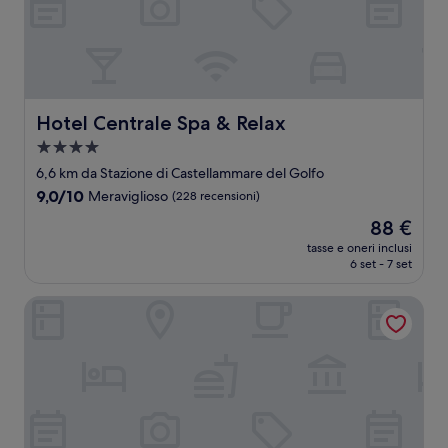
Hotel Centrale Spa & Relax
Hotel Centrale Spa & Relax
Struttura
a
6,6 km da Stazione di Castellammare del Golfo
4.0
9.0
9,0/10
Meraviglioso
(228 recensioni)
stelle
su
Il
88 €
10,
prezzo
Meraviglioso,
tasse e oneri inclusi
attuale
6 set - 7 set
(228
è
recensioni)
88 €
Petruso Resort