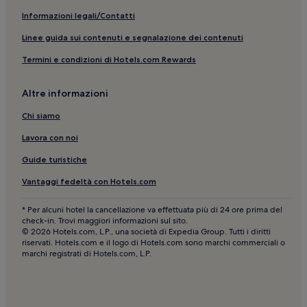
Scopello: Hotel con piscina
Informazioni legali/Contatti
Spiaggia di Calatubo: hotel nelle vicinanze
Linee guida sui contenuti e segnalazione dei contenuti
Calatafimi: Hotel con piscina
Termini e condizioni di Hotels.com Rewards
Riserva Naturale dello Zingaro: Guest house
Castellammare del Golfo: Hotel con sorgente termale
Altre informazioni
Riserva Naturale dello Zingaro: B&B
Chi siamo
Museo del Mare Uzzaredru: hotel nelle vicinanze
Lavora con noi
Castellammare del Golfo: Appartamenti
Guide turistiche
Spiaggia dei Faraglioni: Hotel con cucina nelle vicinanze
Vantaggi fedeltà con Hotels.com
Teatro di Segesta: hotel nelle vicinanze
* Per alcuni hotel la cancellazione va effettuata più di 24 ore prima del
Partinico: Hotel per famiglie
check-in. Trovi maggiori informazioni sul sito.
© 2026 Hotels.com, L.P., una società di Expedia Group. Tutti i diritti
Tonnara di Scopello: hotel nelle vicinanze
riservati. Hotels.com e il logo di Hotels.com sono marchi commerciali o
marchi registrati di Hotels.com, L.P.
Castellammare del Golfo: hotel a 3 stelle
Alcamo: Hotel di lusso
Castellammare del Golfo: Hotel con colazione gratuita