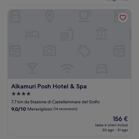
è
recensioni)
144 €
Alkamuri Posh Hotel & Spa
Alkamuri Posh Hotel & Spa
Alkamuri Posh Hotel & Spa
Struttura
a
7,7 km da Stazione di Castellammare del Golfo
4.0
9.0
9,0/10
Meraviglioso
(14 recensioni)
stelle
su
Il
156 €
10,
prezzo
Meraviglioso,
tasse e oneri inclusi
attuale
30 ago - 31 ago
(14
è
recensioni)