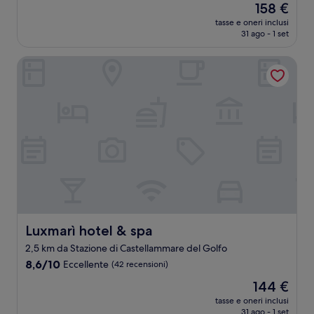
Il
158 €
10,
prezzo
Meraviglioso,
tasse e oneri inclusi
attuale
31 ago - 1 set
(504
è
recensioni)
158 €
Luxmarì hotel & spa
Luxmarì hotel & spa
Luxmarì hotel & spa
2,5 km da Stazione di Castellammare del Golfo
8.6
8,6/10
Eccellente
(42 recensioni)
su
Il
144 €
10,
prezzo
Eccellente,
tasse e oneri inclusi
attuale
31 ago - 1 set
(42