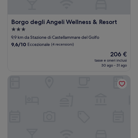
Borgo degli Angeli Wellness & Resort
Borgo degli Angeli Wellness & Resort
Struttura
a
9,9 km da Stazione di Castellammare del Golfo
3.0
9.6
9,6/10
Eccezionale
(4 recensioni)
stelle
su
Il
206 €
10,
prezzo
Eccezionale,
tasse e oneri inclusi
attuale
30 ago - 31 ago
(4
è
recensioni)
206 €
Hotel Baglio di Scopello