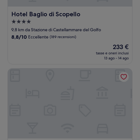
Hotel Baglio di Scopello
Hotel Baglio di Scopello
Struttura
a
9,8 km da Stazione di Castellammare del Golfo
4.0
8.8
8,8/10
Eccellente
(189 recensioni)
stelle
su
Il
233 €
10,
prezzo
Eccellente,
tasse e oneri inclusi
attuale
13 ago - 14 ago
(189
è
recensioni)
233 €
Residence Guidaloca