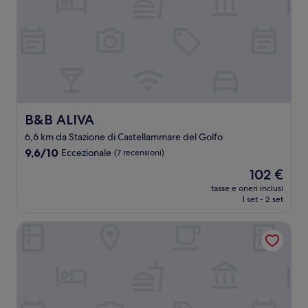
B&B ALIVA
B&B ALIVA
6,6 km da Stazione di Castellammare del Golfo
9.6
9,6/10
Eccezionale
(7 recensioni)
su
Il
102 €
10,
prezzo
Eccezionale,
tasse e oneri inclusi
attuale
1 set - 2 set
(7
è
recensioni)
102 €
Hotel Centrale Spa & Relax