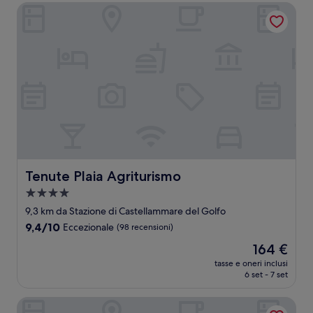
156 €
Tenute Plaia Agriturismo
Tenute Plaia Agriturismo
Tenute Plaia Agriturismo
Struttura
a
9,3 km da Stazione di Castellammare del Golfo
4.0
9.4
9,4/10
Eccezionale
(98 recensioni)
stelle
su
Il
164 €
10,
prezzo
Eccezionale,
tasse e oneri inclusi
attuale
6 set - 7 set
(98
è
recensioni)
164 €
Hotel Torre Bennistra