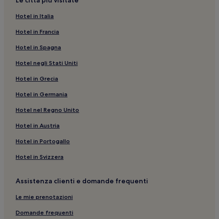
Le città più visitate
Riserva Naturale dello Zingaro: Hotel con piscina nelle
vicinanze
Hotel in Italia
Spiaggia dei Faraglioni: Hotel di lusso nelle vicinanze
Hotel in Francia
Castellammare del Golfo: hotel
Hotel in Spagna
Alcamo: Appartamenti
Hotel negli Stati Uniti
Spiaggia Guidaloca: Hotel di lusso nelle vicinanze
Hotel in Grecia
Museo Etno-Antropologico - Annalisa Buccellato: hotel
Hotel in Germania
nelle vicinanze
Hotel nel Regno Unito
Terme Segestane: hotel nelle vicinanze
Hotel in Austria
Alcamo Marina: Hotel con animali ammessi
Stazione di Balestrate: hotel nelle vicinanze
Hotel in Portogallo
Partinico: hotel
Hotel in Svizzera
Partinico: B&B
Assistenza clienti e domande frequenti
Stazione di Calatafimi: hotel nelle vicinanze
Le mie prenotazioni
Tempio greco di Segesta: hotel nelle vicinanze
Domande frequenti
Buseto Palizzolo: Hotel con piscina