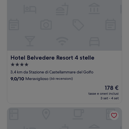
Hotel Belvedere Resort 4 stelle
Hotel Belvedere Resort 4 stelle
Struttura
a
3,4 km da Stazione di Castellammare del Golfo
4.0
9.0
9,0/10
Meraviglioso
(66 recensioni)
stelle
su
Il
178 €
10,
prezzo
Meraviglioso,
tasse e oneri inclusi
attuale
3 set - 4 set
(66
è
recensioni)
178 €
B&B ALIVA