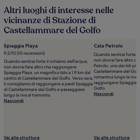
ore,
Altri luoghi di interesse nelle
per
un
vicinanze di Stazione di
soggiorno
di
Castellammare del Golfo
1
notte
per
Spiaggia Playa
Cala Petrolo
2
adulti.
9.2/10 (10 recensioni)
Quando sentirai forte il
Prezzi
non dovrai fare altro c
Quando sentirai forte il richiamo dell'acqua,
e
Petrolo, uno dei lidi più
non dovrai fare altro che raggiungere
disponibilità
Castellammare del Golf
Spiaggia Playa, un magnifico lido a 1,9 km dal
possono
romantica lungo la riva,
centro di Castellammare del Golfo. Verso sera,
cambiare.
raggiungere Spiaggia d
ti consigliamo di raggiungere a piedi Spiaggia
Potrebbero
Golfo.
di Castellammare del Golfo e passeggiare
essere
Nascondi
lungo la riva al tramonto.
previste
Nascondi
condizioni
aggiuntive.
Vai alle strutture
Vai alle strutture