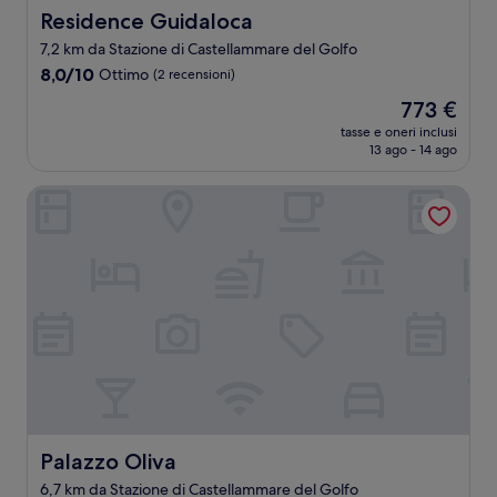
Residence Guidaloca
Residence Guidaloca
7,2 km da Stazione di Castellammare del Golfo
8.0
8,0/10
Ottimo
(2 recensioni)
su
Il
773 €
10,
prezzo
Ottimo,
tasse e oneri inclusi
attuale
13 ago - 14 ago
(2
è
recensioni)
773 €
Palazzo Oliva
Palazzo Oliva
Palazzo Oliva
6,7 km da Stazione di Castellammare del Golfo