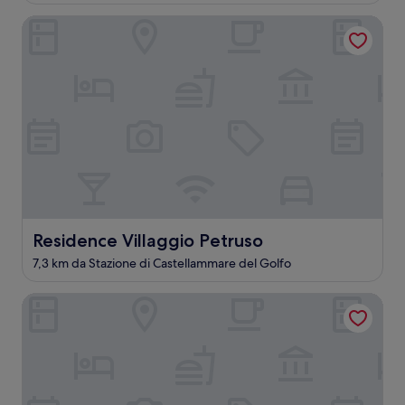
144 €
Residence Villaggio Petruso
Residence Villaggio Petruso
Residence Villaggio Petruso
7,3 km da Stazione di Castellammare del Golfo
L Ulivo Blu - Two-bed With Seaview Balcony - Loc