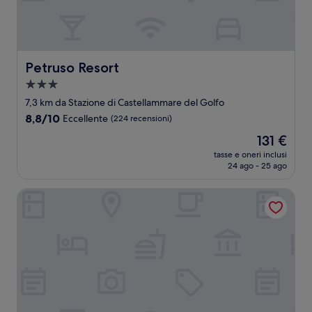
Petruso Resort
Petruso Resort
Struttura
a
7,3 km da Stazione di Castellammare del Golfo
3.0
8.8
8,8/10
Eccellente
(224 recensioni)
stelle
su
Il
131 €
10,
prezzo
Eccellente,
tasse e oneri inclusi
attuale
24 ago - 25 ago
(224
è
recensioni)
131 €
Borgo degli Angeli Wellness & Resort