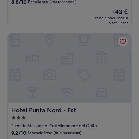
3.0
8.8
8,8/10
Eccellente
(243 recensioni)
stelle
su
Il
143 €
10,
prezzo
Eccellente,
tasse e oneri inclusi
attuale
6 set - 7 set
(243
è
recensioni)
143 €
Hotel Punta Nord - Est
Hotel Punta Nord - Est
Hotel Punta Nord - Est
Struttura
a
2 km da Stazione di Castellammare del Golfo
3.0
9.2
9,2/10
Meraviglioso
(504 recensioni)
stelle
su