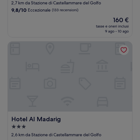
a
2,7 km da Stazione di Castellammare del Golfo
3.0
9.8
9,8/10
Eccezionale
(133 recensioni)
stelle
su
Il
160 €
10,
prezzo
Eccezionale,
tasse e oneri inclusi
attuale
9 ago - 10 ago
(133
è
recensioni)
160 €
Hotel Al Madarig
Hotel Al Madarig
Hotel Al Madarig
Struttura
a
2,6 km da Stazione di Castellammare del Golfo