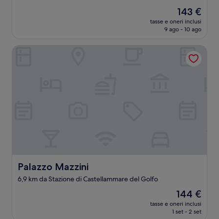
Il
143 €
prezzo
tasse e oneri inclusi
attuale
9 ago - 10 ago
è
143 €
Palazzo Mazzini
Palazzo Mazzini
Palazzo Mazzini
6,9 km da Stazione di Castellammare del Golfo
Il
144 €
prezzo
tasse e oneri inclusi
attuale
1 set - 2 set
è