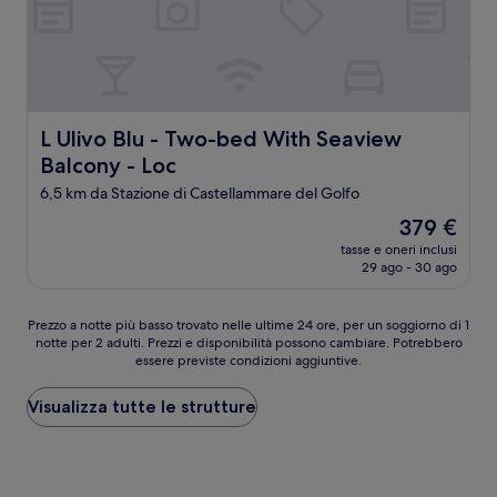
L Ulivo Blu - Two-bed With Seaview Balcony - Loc
L Ulivo Blu - Two-bed With Seaview
Balcony - Loc
6,5 km da Stazione di Castellammare del Golfo
Il
379 €
prezzo
tasse e oneri inclusi
attuale
29 ago - 30 ago
è
379 €
Prezzo
Prezzo a notte più basso trovato nelle ultime 24 ore, per un soggiorno di 1
notte per 2 adulti. Prezzi e disponibilità possono cambiare. Potrebbero
a
essere previste condizioni aggiuntive.
notte
più
basso
Visualizza tutte le strutture
trovato
nelle
ultime
24